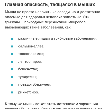
Главная опасность, таящаяся в мышах
Мыши не просто неприятные соседи, но и достаточно
опасные для здоровья человека животные. Эти
грызуны – природные переносчики микробов,
вызывающих такие заболевания, как:
различные лишаи и грибковые заболевания;
сальмонеллёз;
токсоплазмоз;
лептоспироз;
бешенство;
туляремия;
псевдотуберкулез;
риккетсиоз.
К тому же мышь может стать источником заражения
вирусом бешенства. Сама мышь не кусает человека, но