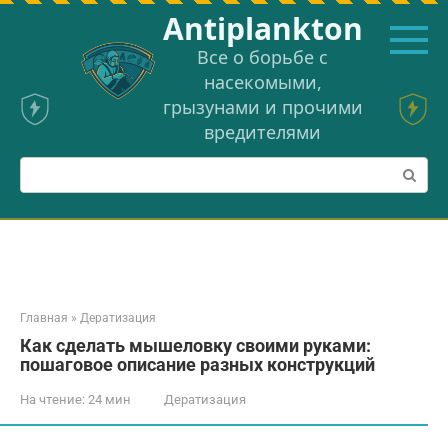
Перейти
Аntiplankton
к
контенту
Все о борьбе с
насекомыми,
грызунами и прочими
вредителями
Поиск:
Главная
»
Дератизация
Как сделать мышеловку своими руками:
пошаговое описание разных конструкций
На чтение:
24 мин
Дератизация