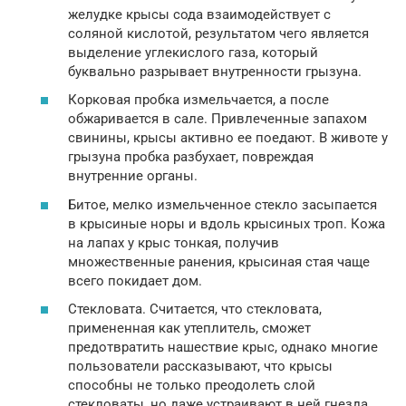
желудке крысы сода взаимодействует с
соляной кислотой, результатом чего является
выделение углекислого газа, который
буквально разрывает внутренности грызуна.
Корковая пробка измельчается, а после
обжаривается в сале. Привлеченные запахом
свинины, крысы активно ее поедают. В животе у
грызуна пробка разбухает, повреждая
внутренние органы.
Битое, мелко измельченное стекло засыпается
в крысиные норы и вдоль крысиных троп. Кожа
на лапах у крыс тонкая, получив
множественные ранения, крысиная стая чаще
всего покидает дом.
Стекловата. Считается, что стекловата,
примененная как утеплитель, сможет
предотвратить нашествие крыс, однако многие
пользователи рассказывают, что крысы
способны не только преодолеть слой
стекловаты, но даже устраивают в ней гнезда.