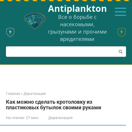
Перейти
Аntiplankton
к
контенту
Все о борьбе с
насекомыми,
грызунами и прочими
вредителями
Поиск:
Главная
»
Дератизация
Как можно сделать кротоловку из
пластиковых бутылок своими руками
На чтение:
27 мин
Дератизация