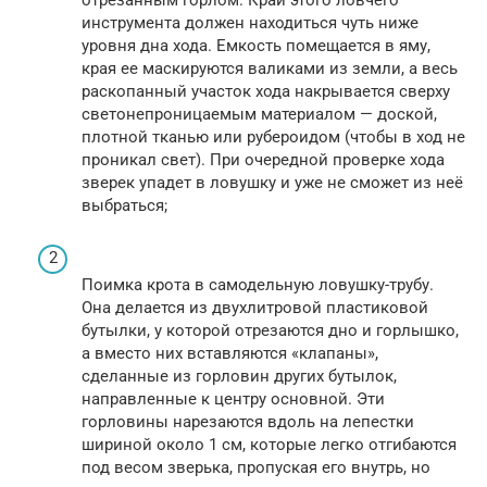
отрезанным горлом. Край этого ловчего
инструмента должен находиться чуть ниже
уровня дна хода. Емкость помещается в яму,
края ее маскируются валиками из земли, а весь
раскопанный участок хода накрывается сверху
светонепроницаемым материалом — доской,
плотной тканью или рубероидом (чтобы в ход не
проникал свет). При очередной проверке хода
зверек упадет в ловушку и уже не сможет из неё
выбраться;
Поимка крота в самодельную ловушку-трубу.
Она делается из двухлитровой пластиковой
бутылки, у которой отрезаются дно и горлышко,
а вместо них вставляются «клапаны»,
сделанные из горловин других бутылок,
направленные к центру основной. Эти
горловины нарезаются вдоль на лепестки
шириной около 1 см, которые легко отгибаются
под весом зверька, пропуская его внутрь, но