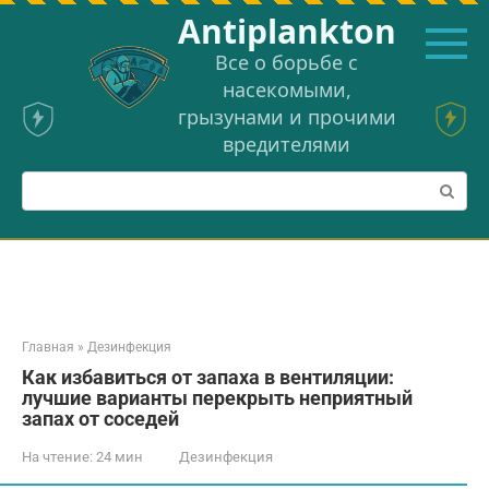
Перейти
Аntiplankton
к
контенту
Все о борьбе с
насекомыми,
грызунами и прочими
вредителями
Поиск:
Главная
»
Дезинфекция
Как избавиться от запаха в вентиляции:
лучшие варианты перекрыть неприятный
запах от соседей
На чтение:
24 мин
Дезинфекция