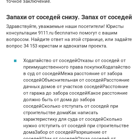
точное заключение.
Запахи от соседей снизу. Запах от соседей
Здравствуйте, уважаемые наши посетители! Юристы
консультации 9111.ru бесплатно помогут с вашим
вопросом. Найдите ответ на этой странице, или задайте
вопрос 34 153 юристам и адвокатам проекта.
Ходатайство от соседейОтказы от соседей от
преимущественного права покупкиХодатайство
в суд от соседейМежа расстояние от забора
соседейОбъяснительная от соседейРасстояние
дачных домов от участков соседейРасстояние
от гаража до забора соседейКакое расстояние
должно быть от дома до забора
соседейСколько отступать от соседей при
строительстве домаКак написать
характеристику для суда от соседейСколько
нужно отступить от соседей при строительстве
домаЗабор от соседейРазрешение от
соседейШум от соседейОтказ соседей от