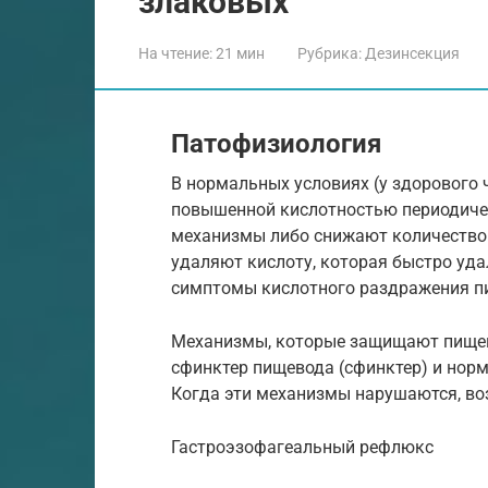
злаковых
На чтение:
21 мин
Рубрика:
Дезинсекция
Патофизиология
В нормальных условиях (у здорового 
повышенной кислотностью периодичес
механизмы либо снижают количество
удаляют кислоту, которая быстро уд
симптомы кислотного раздражения 
Механизмы, которые защищают пищев
сфинктер пищевода (сфинктер) и нор
Когда эти механизмы нарушаются, в
Гастроэзофагеальный рефлюкс