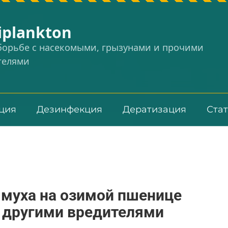
iplankton
 борьбе с насекомыми, грызунами и прочими
телями
ция
Дезинфекция
Дератизация
Ста
 муха на озимой пшенице
 и другими вредителями