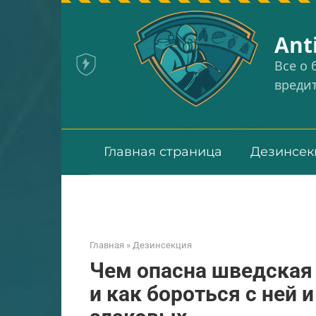
Перейти
к
Аnt
контенту
Все о
вреди
Главная страница
Дезинсек
Главная
»
Дезинсекция
Чем опасна шведская
и как бороться с ней