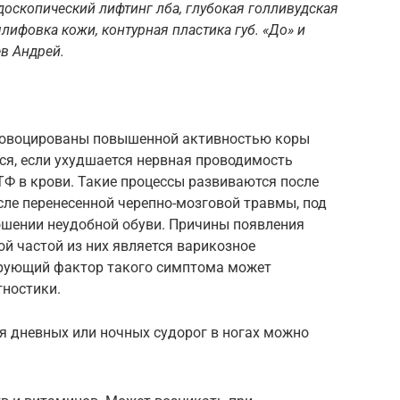
доскопический лифтинг лба, глубокая голливудская
ифовка кожи, контурная пластика губ. «До» и
ев Андрей.
ровоцированы повышенной активностью коры
тся, если ухудшается нервная проводимость
ТФ в крови. Такие процессы развиваются после
сле перенесенной черепно-мозговой травмы, под
ношении неудобной обуви. Причины появления
й частой из них является варикозное
ирующий фактор такого симптома может
гностики.
я дневных или ночных судорог в ногах можно