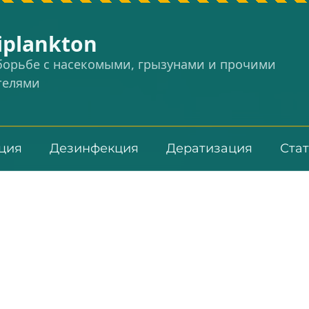
iplankton
 борьбе с насекомыми, грызунами и прочими
телями
ция
Дезинфекция
Дератизация
Ста