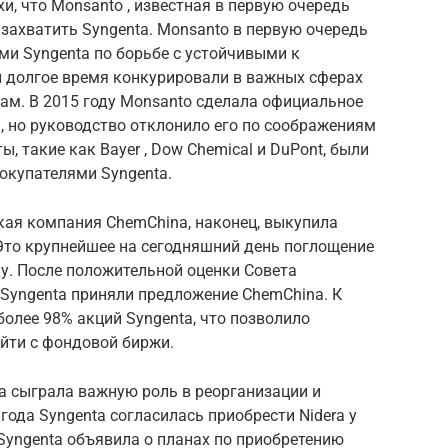
хи, что
Monsanto
, известная в первую очередь
 захватить Syngenta.
Monsanto в первую очередь
ми Syngenta по
борьбе с устойчивыми
к
 долгое время конкурировали в важных сферах
рам. В 2015 году Monsanto сделала официальное
, но руководство отклонило его по соображениям
ты, такие как
Bayer
,
Dow Chemical
и
DuPont,
были
окупателями Syngenta.
кая компания
ChemChina,
наконец, выкупила
Это крупнейшее на сегодняшний день поглощение
у.
После положительной оценки
Совета
Syngenta приняли предложение ChemChina.
К
олее 98% акций Syngenta, что позволило
йти с фондовой биржи.
a сыграла важную роль в реорганизации и
 года Syngenta согласилась приобрести Nidera у
 Syngenta объявила о планах по приобретению