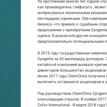
На протяжении многих лет ходили слу
как производитель
глифосата
, может
интересовался техническими решения
пестицидам
сорняками.
Обе компании
бизнеса, что привело к судебным спо
предложение о приобретении Syngenta
оценки. В результате другие конкурен
предположительно потенциальными п
В 2015 году
государственная
химичес
Syngenta за 43 миллиарда долларов.
китайской компанией вызвало критик
директоров
большинство акционеров 
июлю 2017 года ChemChina получила б
вытеснить
оставшихся акционеров и у
Под руководством ChemChina Syngent
консолидации отрасли.
В ноябре 2017
Cofco International
.
В марте 2018 года