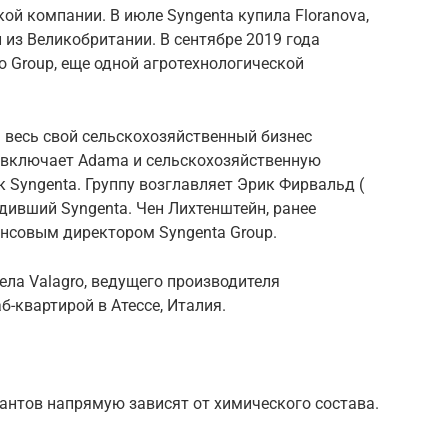
ской компании.
В июле Syngenta купила Floranova,
й из Великобритании.
В сентябре 2019 года
o Group, еще одной агротехнологической
 весь свой сельскохозяйственный бизнес
 включает Adama и сельскохозяйственную
к Syngenta.
Группу возглавляет
Эрик Фирвальд
(
одивший Syngenta.
Чен Лихтенштейн, ранее
нсовым директором
Syngenta Group.
ела Valagro, ведущего производителя
-квартирой в Атессе, Италия.
нтов напрямую зависят от химического состава.