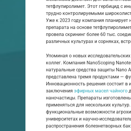
тетфлупиролимет. Этот гербицид с и
трудно контролируемыми широколист
Уже к 2023 году компания планирует 
препарата на основе тетфлупиролиме
провела скрининг более 60 тыс. соед
различных культурах и сорняках, вст
Упоминая о новых исследовательских 
коллег. Компания NanoScoping Nanotec
натуральные средства защиты Nano A
представлена тремя продуктами — фу
Инновационность решения состоит в 
заключения
эфирных масел чайного
д
наночастицы. Препараты изготовлены
применяться для нескольких культур
функциональные возможности агрохим
университетах и научно-исследовател
распространения болезнетворных бакт