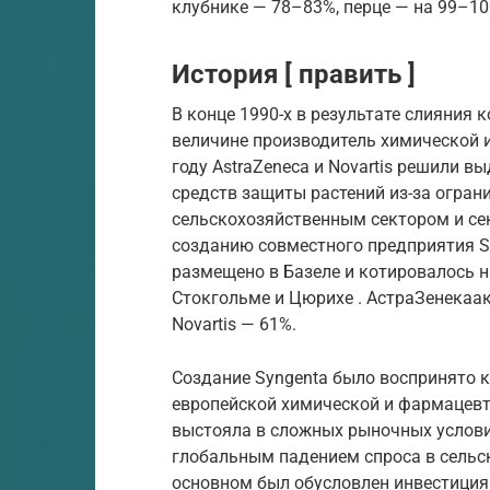
клубнике — 78–83%, перце — на 99–10
История [ править ]
В конце 1990-х в результате слияния
величине производитель химической 
году AstraZeneca и Novartis решили в
средств защиты растений из-за огра
сельскохозяйственным сектором и с
созданию совместного предприятия S
размещено в
Базеле
и котировалось 
Стокгольме
и
Цюрихе
.
АстраЗенека
а
Novartis — 61%.
Создание Syngenta было воспринято к
европейской
химической
и
фармацевт
выстояла в сложных рыночных услови
глобальным падением спроса в сельс
основном был обусловлен инвестици