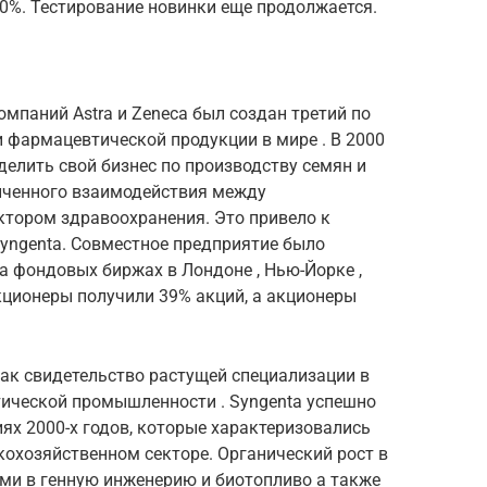
0%. Тестирование новинки еще продолжается.
 компаний
Astra
и
Zeneca был
создан третий по
и
фармацевтической
продукции в мире
.
В 2000
ыделить свой бизнес по производству семян и
ниченного взаимодействия между
ектором здравоохранения.
Это привело к
yngenta.
Совместное предприятие было
на фондовых биржах в
Лондоне
,
Нью-Йорке
,
кционеры
получили 39%
акций,
а акционеры
ак свидетельство растущей специализации в
ической промышленности
.
Syngenta успешно
ях 2000-х годов, которые характеризовались
кохозяйственном секторе.
Органический рост в
ями в
генную инженерию
и биотопливо
а также