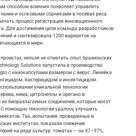
ным способом влияния позволяет управлять
ными и осоковыми сорняками в посевах риса.
начать процесс регистрации инновационного
та. Для достижения цели команда разработчиков
инений и синтезировала 1200 вариантов на
речающихся в мире.
проектах, нельзя не отметить опыт бразильских
hnology Solutions запустила в производство
gro с нанокапсулами размером с вирус. Линейка
нгицидом, бактерицидом и инсектицидом.
использовании уникальной технологии
ерева, нима, цитронеллы и орегано в
 из биоразлагаемых соединений, которые могут
. С помощью технологии удалось улучшить
икатов. Так, испытания, проведенные в
ьских институтах, показали снижение
ерий на ряде культур: томатах — на 47–97%,