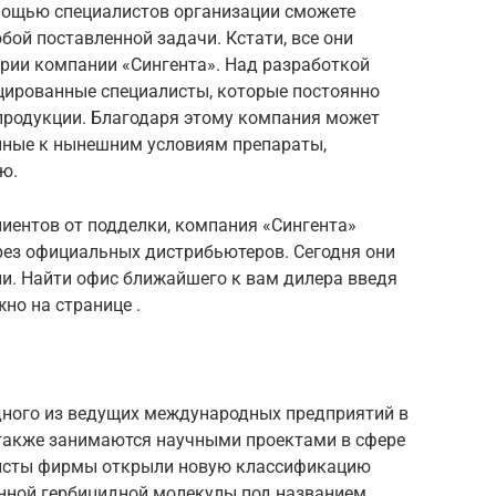
мощью специалистов организации сможете
ой поставленной задачи. Кстати, все они
ории компании «Сингента». Над разработкой
цированные специалисты, которые постоянно
продукции. Благодаря этому компания может
нные к нынешним условиям препараты,
ю.
лиентов от подделки, компания «Сингента»
рез официальных дистрибьютеров. Сегодня они
ии. Найти офис ближайшего к вам дилера введя
но на странице .
дного из ведущих международных предприятий в
 также занимаются научными проектами в сфере
алисты фирмы открыли новую классификацию
нной гербицидной молекулы под названием