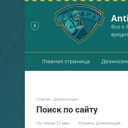
Перейти
к
Аnt
контенту
Все о
вреди
Главная страница
Дезинсек
Главная
»
Дезинсекция
Поиск по сайту
На чтение:
21 мин
Рубрика:
Дезинсекция