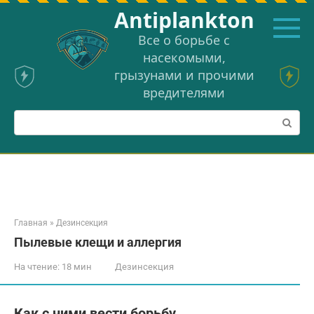
Перейти
Аntiplankton
к
контенту
Все о борьбе с
насекомыми,
грызунами и прочими
вредителями
Поиск:
Главная
»
Дезинсекция
Пылевые клещи и аллергия
На чтение:
18 мин
Дезинсекция
Как с ними вести борьбу