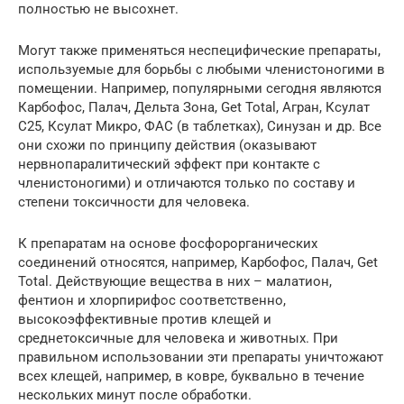
полностью не высохнет.
Могут также применяться неспецифические препараты,
используемые для борьбы с любыми членистоногими в
помещении. Например, популярными сегодня являются
Карбофос, Палач, Дельта Зона, Get Total, Агран, Ксулат
С25, Ксулат Микро, ФАС (в таблетках), Синузан и др. Все
они схожи по принципу действия (оказывают
нервнопаралитический эффект при контакте с
членистоногими) и отличаются только по составу и
степени токсичности для человека.
К препаратам на основе фосфорорганических
соединений относятся, например, Карбофос, Палач, Get
Total. Действующие вещества в них – малатион,
фентион и хлорпирифос соответственно,
высокоэффективные против клещей и
среднетоксичные для человека и животных. При
правильном использовании эти препараты уничтожают
всех клещей, например, в ковре, буквально в течение
нескольких минут после обработки.