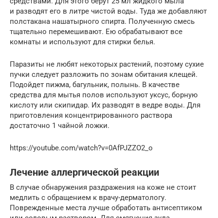
средствами. Для этого берут 25 мл жидкого мыла
и разводят его в литре чистой воды. Туда же добавляют
полстакана нашатырного спирта. Полученную смесь
тщательно перемешивают. Ею обрабатывают все
комнаты и используют для стирки белья.
Паразиты не любят некоторых растений, поэтому сухие
пучки следует разложить по зонам обитания клещей.
Подойдет пижма, багульник, полынь. В качестве
средства для мытья полов используют уксус, борную
кислоту или скипидар. Их разводят в ведре воды. Для
приготовления концентрированного раствора
достаточно 1 чайной ложки.
https://youtube.com/watch?v=0AfPJZZO2_o
Лечение аллергической реакции
В случае обнаружения раздражения на коже не стоит
медлить с обращением к врачу-дерматологу.
Поврежденные места лучше обработать антисептиком
или содовым раствором. Для смягчения зуда