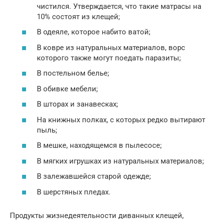
чистился. Утверждается, что такие матрасы на
10% состоят из клещей;
В одеяле, которое набито ватой;
В ковре из натуральных материалов, ворс
которого также могут поедать паразиты;
В постельном белье;
В обивке мебели;
В шторах и занавесках;
На книжных полках, с которых редко вытирают
пыль;
В мешке, находящемся в пылесосе;
В мягких игрушках из натуральных материалов;
В залежавшейся старой одежде;
В шерстяных пледах.
Продукты жизнедеятельности диванных клещей,