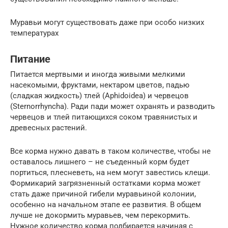
Муравьи могут существовать даже при особо низких
температурах
Питание
Питается мертвыми и иногда живыми мелкими
насекомыми, фруктами, нектаром цветов, падью
(сладкая жидкость) тлей (Aphidoidea) и червецов
(Sternorrhyncha). Ради пади может охранять и разводить
червецов и тлей питающихся соком травянистых и
древесных растений.
Все корма нужно давать в таком количестве, чтобы не
оставалось лишнего – не съеденный корм будет
портиться, плесневеть, на нем могут завестись клещи.
Формикарий загрязненный остатками корма может
стать даже причиной гибели муравьиной колонии,
особенно на начальном этапе ее развития. В общем
лучше не докормить муравьев, чем перекормить.
Нужное количество корма подбирается начиная с