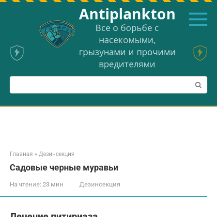
Перейти
Аntiplankton
к
контенту
Все о борьбе с
насекомыми,
грызунами и прочими
вредителями
Поиск:
Главная
»
Дезинсекция
Садовые черные муравьи
На чтение:
23 мин
Дезинсекция
Лечение питириаза