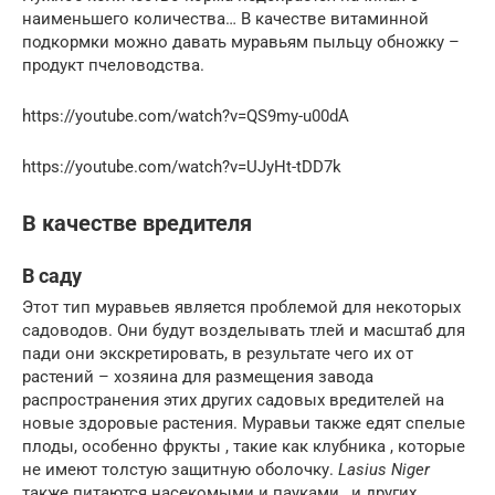
наименьшего количества… В качестве витаминной
подкормки можно давать муравьям пыльцу обножку –
продукт пчеловодства.
https://youtube.com/watch?v=QS9my-u00dA
https://youtube.com/watch?v=UJyHt-tDD7k
В качестве вредителя
В саду
Этот тип муравьев является проблемой для некоторых
садоводов. Они будут возделывать тлей и масштаб для
пади они экскретировать, в результате чего их от
растений – хозяина для размещения завода
распространения этих других садовых вредителей на
новые здоровые растения. Муравьи также едят спелые
плоды, особенно фрукты , такие как клубника , которые
не имеют толстую защитную оболочку.
Lasius Niger
также питаются насекомыми и пауками , и других