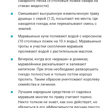
сахарного песка (4 столовые ложки сахара на
стакан жидкости).
Смешивают высушенную измельченную траву
душицы с серой (1:2), посыпают ею места, где
находятся гнезда, или перекапывают смесь с
землей.
Муравьиные кучи поливают водой с керосином
(10 столовых ложек на 10 л воды). Муравьиные
тропы и участки скопления муравьев
проливают водой с растительным маслом.
Вечером, когда все «мураши» в домиках,
муравейники раскапывают и заливают
кипятком. При этом необходимо разворошить
гнездо полностью и только потом хорошо
пролить. Таким образом уничтожают королеву
семейства и личинки.
Лучшим народным средством от садовых
муравьев многие по праву считают пшено.
Никто толком не знает, как оно действует, но
убедиться в его эффективности весьма просто.