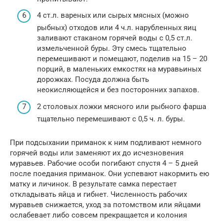
4 ст.л. вареных или сырых мясных (можно
рыбных) отходов или 4 ч.л. нарубленных яиц
заливают стаканом горячей воды с 0,5 ст.л.
измельченной буры. Эту смесь тщательно
перемешивают и помещают, поделив на 15 – 20
порций, в маленьких емкостях на муравьиных
дорожках. Посуда должна быть
неокисляющейся и без посторонних запахов.
2 столовых ложки мясного или рыбного фарша
тщательно перемешивают с 0,5 ч. л. буры.
При подсыхании приманок к ним подливают немного
горячей воды или заменяют их до исчезновения
муравьев. Рабочие особи погибают спустя 4 – 5 дней
после поедания приманок. Они успевают накормить ею
матку и личинок. В результате самка перестает
откладывать яйца и гибнет. Численность рабочих
муравьев снижается, уход за потомством или яйцами
ослабевает либо совсем прекращается и колония