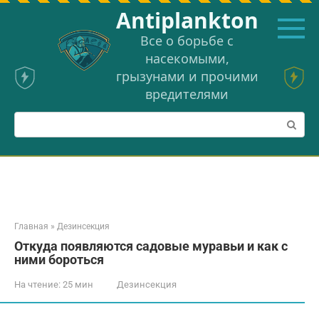
Перейти
Аntiplankton
к
контенту
Все о борьбе с
насекомыми,
грызунами и прочими
вредителями
Поиск:
Главная
»
Дезинсекция
Откуда появляются садовые муравьи и как с
ними бороться
На чтение:
25 мин
Дезинсекция