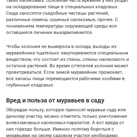
таких насекомых. Основная часть времени у них уходит
на складирование пищи в специальных кладовых.
Сюда заносятся съедобные частицы растений,
различные семена, сушеные насекомые, прочее. С
понижением температуры окружающей среды все
оставшиеся личинки выкармливаются.
Чтобы колония не вымерзла в холода, выходы из
муравейника тщательно закупориваются специальным
веществом, что состоит из глины, слюны насекомого и
остатков растений. Во время оттепелей колония может
проветриваться. Если зимой муравейник промокает,
все запасы пищи перемещаются рабочими особями в
глубинные кладовые.
Вред и польза от муравьев в саду
Обсуждая пользу, которую приносят муравьи саду или
дачному участку, можно отметить только уничтожение
всевозможных насекомых-паразитов. А вот вреда от
них гораздо больше. Именно поэтому бороться с
муравьями на своем садовом участке необходимо.