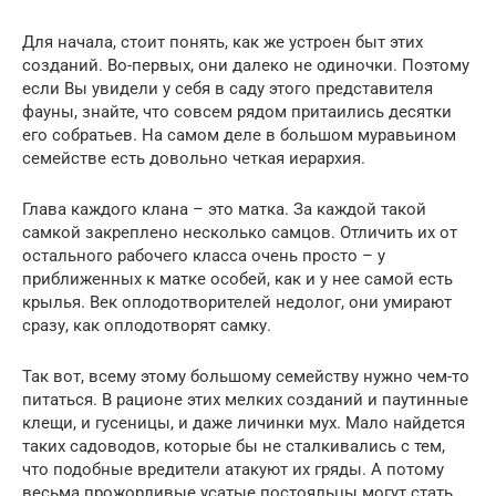
Для начала, стоит понять, как же устроен быт этих
созданий. Во-первых, они далеко не одиночки. Поэтому
если Вы увидели у себя в саду этого представителя
фауны, знайте, что совсем рядом притаились десятки
его собратьев. На самом деле в большом муравьином
семействе есть довольно четкая иерархия.
Глава каждого клана – это матка. За каждой такой
самкой закреплено несколько самцов. Отличить их от
остального рабочего класса очень просто – у
приближенных к матке особей, как и у нее самой есть
крылья. Век оплодотворителей недолог, они умирают
сразу, как оплодотворят самку.
Так вот, всему этому большому семейству нужно чем-то
питаться. В рационе этих мелких созданий и паутинные
клещи, и гусеницы, и даже личинки мух. Мало найдется
таких садоводов, которые бы не сталкивались с тем,
что подобные вредители атакуют их гряды. А потому
весьма прожорливые усатые постояльцы могут стать