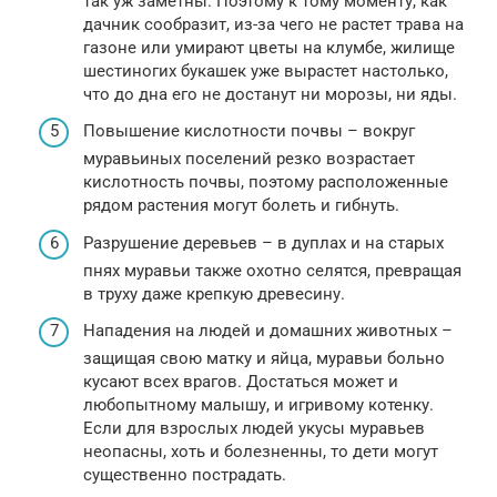
так уж заметны. Поэтому к тому моменту, как
дачник сообразит, из-за чего не растет трава на
газоне или умирают цветы на клумбе, жилище
шестиногих букашек уже вырастет настолько,
что до дна его не достанут ни морозы, ни яды.
Повышение кислотности почвы – вокруг
муравьиных поселений резко возрастает
кислотность почвы, поэтому расположенные
рядом растения могут болеть и гибнуть.
Разрушение деревьев – в дуплах и на старых
пнях муравьи также охотно селятся, превращая
в труху даже крепкую древесину.
Нападения на людей и домашних животных –
защищая свою матку и яйца, муравьи больно
кусают всех врагов. Достаться может и
любопытному малышу, и игривому котенку.
Если для взрослых людей укусы муравьев
неопасны, хоть и болезненны, то дети могут
существенно пострадать.