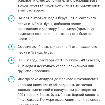
убирают. Можно дополнительно раскладывать
вокруг муравейников комочки ваты, смоченные
этим раствором.
На 2 ст.л. горячей воды берут 1 ст.л. сахарного
песка и 1/3 ч.л. буры, добавляя после
охлаждения к раствору 1 ч.л. меда (приманку
заменяют еженедельно, так как она быстро
портится).
Смешивают 1 ст.л. глицерина, 1 ст.л. сахарного
песка и 1/3 ч.л. буры.
В 100 г воды растворяют 3 – 5 г буры, 40 г сахара,
10 г меда и несколько капель ванильной или
грушевой эссенции.
Иногда рекомендуют до полного исчезновения
колонии насекомых обкладывать их гнезда
тканью, смоченной в следующем растворе: на
200 г воды – 1 ст.л. буры, 1 ст.л. борной кислоты,
4 ч.л. сахара. По мере высыхания ткани ее снова
пропитывают.