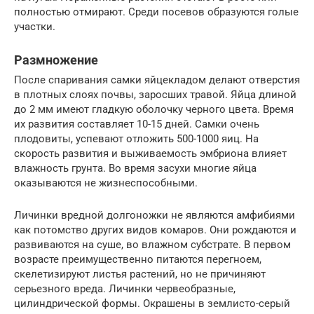
полностью отмирают. Среди посевов образуются голые
участки.
Размножение
После спаривания самки яйцекладом делают отверстия
в плотных слоях почвы, заросших травой. Яйца длиной
до 2 мм имеют гладкую оболочку черного цвета. Время
их развития составляет 10-15 дней. Самки очень
плодовиты, успевают отложить 500-1000 яиц. На
скорость развития и выживаемость эмбриона влияет
влажность грунта. Во время засухи многие яйца
оказываются не жизнеспособными.
Личинки вредной долгоножки не являются амфибиями
как потомство других видов комаров. Они рождаются и
развиваются на суше, во влажном субстрате. В первом
возрасте преимущественно питаются перегноем,
скелетизируют листья растений, но не причиняют
серьезного вреда. Личинки червеобразные,
цилиндрической формы. Окрашены в землисто-серый