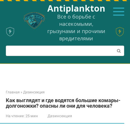
Перейти
Аntiplankton
к
контенту
Все о борьбе с
насекомыми,
грызунами и прочими
вредителями
Поиск:
Главная
»
Дезинсекция
Как выглядят и где водятся большие комары-
долгоножки? опасны ли они для человека?
На чтение:
25 мин
Дезинсекция