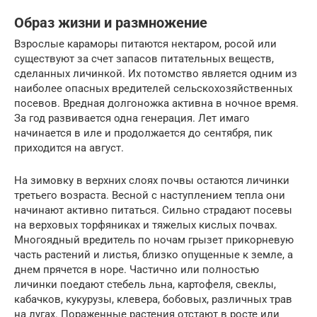
Образ жизни и размножение
Взрослые караморы питаются нектаром, росой или
существуют за счет запасов питательных веществ,
сделанных личинкой. Их потомство является одним из
наиболее опасных вредителей сельскохозяйственных
посевов. Вредная долгоножка активна в ночное время.
За год развивается одна генерация. Лет имаго
начинается в иле и продолжается до сентября, пик
приходится на август.
На зимовку в верхних слоях почвы остаются личинки
третьего возраста. Весной с наступлением тепла они
начинают активно питаться. Сильно страдают посевы
на верховых торфяниках и тяжелых кислых почвах.
Многоядный вредитель по ночам грызет прикорневую
часть растений и листья, близко опущенные к земле, а
днем прячется в норе. Частично или полностью
личинки поедают стебель льна, картофеля, свеклы,
кабачков, кукурузы, клевера, бобовых, различных трав
на лугах. Пораженные растения отстают в росте или