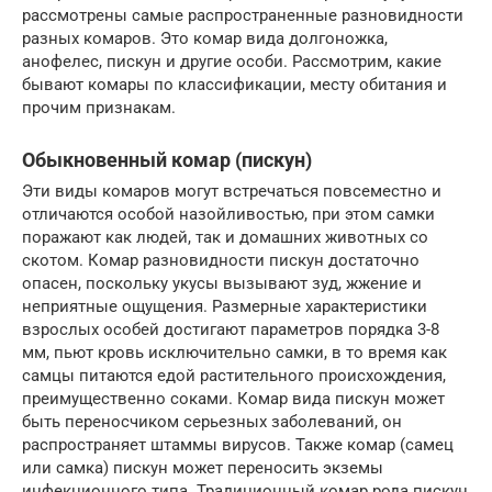
рассмотрены самые распространенные разновидности
разных комаров. Это комар вида долгоножка,
анофелес, пискун и другие особи. Рассмотрим, какие
бывают комары по классификации, месту обитания и
прочим признакам.
Обыкновенный комар (пискун)
Эти виды комаров могут встречаться повсеместно и
отличаются особой назойливостью, при этом самки
поражают как людей, так и домашних животных со
скотом. Комар разновидности пискун достаточно
опасен, поскольку укусы вызывают зуд, жжение и
неприятные ощущения. Размерные характеристики
взрослых особей достигают параметров порядка 3-8
мм, пьют кровь исключительно самки, в то время как
самцы питаются едой растительного происхождения,
преимущественно соками. Комар вида пискун может
быть переносчиком серьезных заболеваний, он
распространяет штаммы вирусов. Также комар (самец
или самка) пискун может переносить экземы
инфекционного типа. Традиционный комар рода пискун