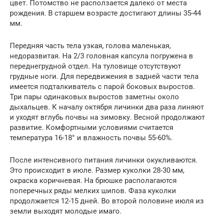
цвет. Потомство не расползается далеко от места
рождения. В старшем возрасте достигают длины 35-44
мм.
Передняя часть тела узкая, голова маленькая,
недоразвитая. На 2/3 головная капсула погружена в
переднегрудной отдел. На туловище отсутствуют
грудные ноги. Для передвижения в задней части тела
имеется подталкиватель с парой боковых выростов.
Три пары одинаковых выростов заметны около
дыхальцев. К началу октября личинки два раза линяют
и уходят вглубь почвы на зимовку. Весной продолжают
развитие. Комфортными условиями считается
температура 16-18° и влажность почвы 55-60%.
После интенсивного питания личинки окукливаются.
Это происходит в июле. Размер куколки 28-30 мм,
окраска коричневая. На брюшке располагаются
поперечных ряды мелких шипов. Фаза куколки
продолжается 12-15 дней. Во второй половине июля из
земли выходят молодые имаго.