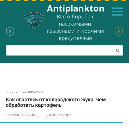
Перейти
Аntiplankton
к
контенту
Все о борьбе с
насекомыми,
грызунами и прочими
вредителями
Поиск:
Главная
»
Дезинсекция
Как спастись от колорадского жука: чем
обработать картофель
На чтение:
22 мин
Дезинсекция