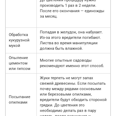
До цветения процедуру нужно
производить 1 раз в 2 недели.
После его окончания — единожды
за месяц.
Попадая в желудок, она набухает.
Обработка
Из-за этого вредители погибают.
кукурузной
Листва во время манипуляции
мукой
должна быть влажной.
Опыление
Многие опытные садоводы
цементом
рекомендуют именно этот способ.
или гипсом
Жуки терпеть не могут запах
свежей древесины. Если посыпать
почву между рядами сосновыми
или березовыми опилками,
Посыпание
вредители будут обходить стороной
опилками
грядки. До цветения это
необходимо делать раз в пару