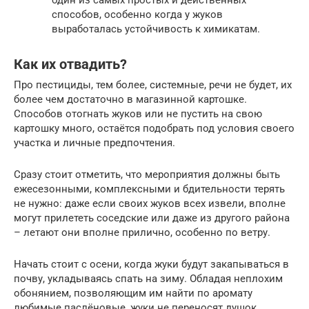
один из самых простых и действенных
способов, особенно когда у жуков
выработалась устойчивость к химикатам.
Как их отвадить?
Про пестициды, тем более, системные, речи не будет, их
более чем достаточно в магазинной картошке.
Способов отогнать жуков или не пустить на свою
картошку много, остаётся подобрать под условия своего
участка и личные предпочтения.
Сразу стоит отметить, что мероприятия должны быть
ежесезонными, комплексными и бдительности терять
не нужно: даже если своих жуков всех извели, вполне
могут прилететь соседские или даже из другого района
– летают они вполне прилично, особенно по ветру.
Начать стоит с осени, когда жуки будут закапываться в
почву, укладываясь спать на зиму. Обладая неплохим
обонянием, позволяющим им найти по аромату
любимые паслёновые, жуки не переносят душок