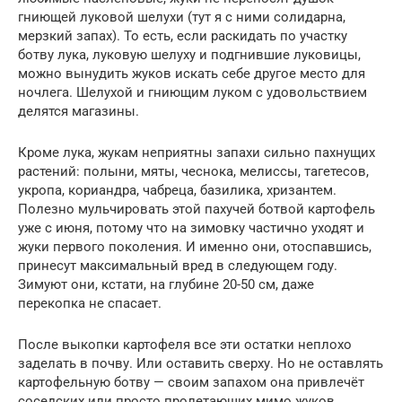
гниющей луковой шелухи (тут я с ними солидарна,
мерзкий запах). То есть, если раскидать по участку
ботву лука, луковую шелуху и подгнившие луковицы,
можно вынудить жуков искать себе другое место для
ночлега. Шелухой и гниющим луком с удовольствием
делятся магазины.
Кроме лука, жукам неприятны запахи сильно пахнущих
растений: полыни, мяты, чеснока, мелиссы, тагетесов,
укропа, кориандра, чабреца, базилика, хризантем.
Полезно мульчировать этой пахучей ботвой картофель
уже с июня, потому что на зимовку частично уходят и
жуки первого поколения. И именно они, отоспавшись,
принесут максимальный вред в следующем году.
Зимуют они, кстати, на глубине 20-50 см, даже
перекопка не спасает.
После выкопки картофеля все эти остатки неплохо
заделать в почву. Или оставить сверху. Но не оставлять
картофельную ботву — своим запахом она привлечёт
соседских или просто пролетающих мимо жуков.