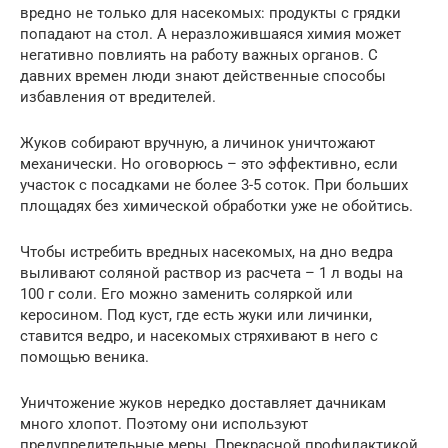
вредно не только для насекомых: продукты с грядки
попадают на стол. А неразложившаяся химия может
негативно повлиять на работу важных органов. С
давних времен люди знают действенные способы
избавления от вредителей.
Жуков собирают вручную, а личинок уничтожают
механически. Но оговорюсь – это эффективно, если
участок с посадками не более 3-5 соток. При больших
площадях без химической обработки уже не обойтись.
Чтобы истребить вредных насекомых, на дно ведра
выливают соляной раствор из расчета – 1 л воды на
100 г соли. Его можно заменить соляркой или
керосином. Под куст, где есть жуки или личинки,
ставится ведро, и насекомых стряхивают в него с
помощью веника.
Уничтожение жуков нередко доставляет дачникам
много хлопот. Поэтому они используют
предупредительные меры. Прекрасной профилактикой