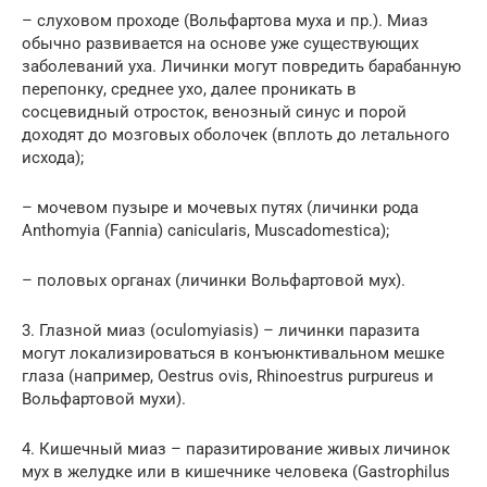
– слуховом проходе (Вольфартова муха и пр.). Миаз
обычно развивается на основе уже существующих
заболеваний уха. Личинки могут повредить барабанную
перепонку, среднее ухо, далее проникать в
сосцевидный отросток, венозный синус и порой
доходят до мозговых оболочек (вплоть до летального
исхода);
– мочевом пузыре и мочевых путях (личинки рода
Anthomyia (Fannia) canicularis, Muscadomestica);
– пoловыx органах (личинки Вольфартовой мух).
3. Глазной миаз (осulomyiasis) – личинки паразита
могут локализироваться в конъюнктивальном мешке
глаза (например, Oestrus ovis, Rhinoestrus purpureus и
Вольфартовой мухи).
4. Кишечный миаз – паразитирование живых личинок
мух в желудке или в кишечнике человека (Gastrophilus