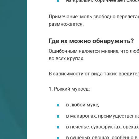
на крыльях коричневые полос
Примечание: моль свободно перелета
размножается.
Где их можно обнаружить?
Ошибочным является мнение, что люб
во всех крупах.
В зависимости от вида такие вредите
1. Рыжий мукоед:
в любой муке;
в макаронах, преимущественно
в печенье, сухофруктах, орехах
в сушёных овощах, особенно в