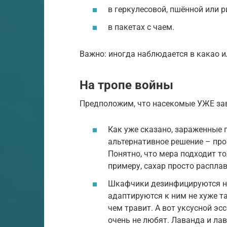
в геркулесовой, пшённой или р
в пакетах с чаем.
Важно: иногда наблюдается в какао ил
На тропе войны
Предположим, что насекомые УЖЕ зав
Как уже сказано, зараженные 
альтернативное решение – прок
Понятно, что мера подходит то
примеру, сахар просто расплав
Шкафчики дезинфицируются не
адаптируются к ним не хуже та
чем травит. А вот уксусной эс
очень не любят. Лаванда и ла