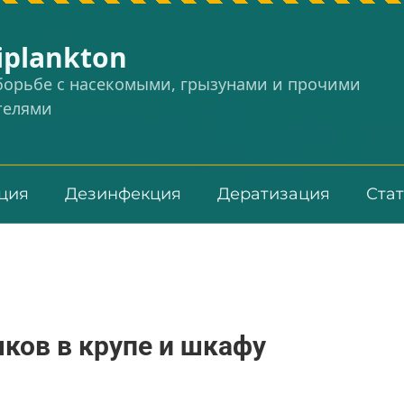
iplankton
 борьбе с насекомыми, грызунами и прочими
телями
ция
Дезинфекция
Дератизация
Ста
чков в крупе и шкафу