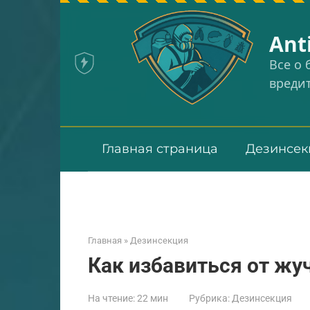
Перейти
к
Аnt
контенту
Все о
вреди
Главная страница
Дезинсек
Главная
»
Дезинсекция
Как избавиться от жу
На чтение:
22 мин
Рубрика:
Дезинсекция