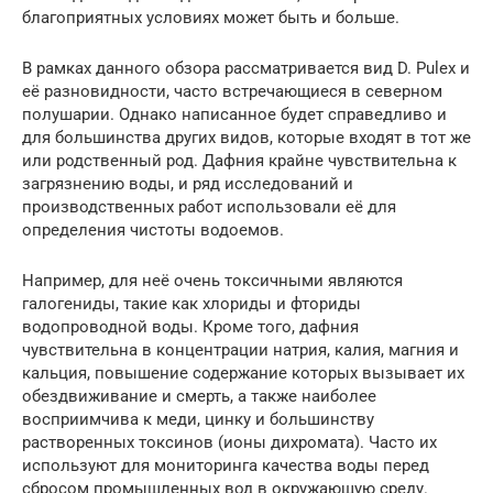
благоприятных условиях может быть и больше.
В рамках данного обзора рассматривается вид D. Pulex и
её разновидности, часто встречающиеся в северном
полушарии. Однако написанное будет справедливо и
для большинства других видов, которые входят в тот же
или родственный род. Дафния крайне чувствительна к
загрязнению воды, и ряд исследований и
производственных работ использовали её для
определения чистоты водоемов.
Например, для неё очень токсичными являются
галогениды, такие как хлориды и фториды
водопроводной воды. Кроме того, дафния
чувствительна в концентрации натрия, калия, магния и
кальция, повышение содержание которых вызывает их
обездвиживание и смерть, а также наиболее
восприимчива к меди, цинку и большинству
растворенных токсинов (ионы дихромата). Часто их
используют для мониторинга качества воды перед
сбросом промышленных вод в окружающую среду.