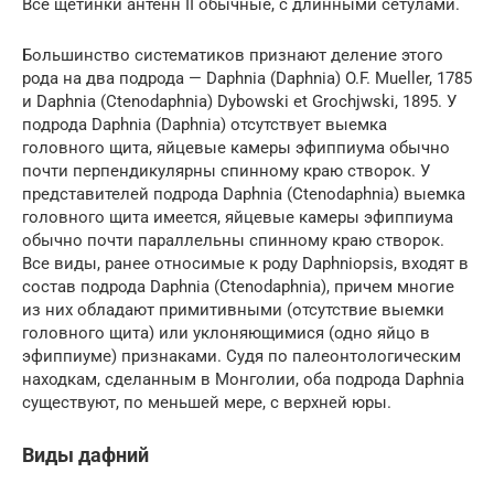
Все щетинки антенн II обычные, с длинными сетулами.
Большинство систематиков признают деление этого
рода на два подрода — Daphnia (Daphnia) O.F. Mueller, 1785
и Daphnia (Ctenodaphnia) Dybowski et Grochjwski, 1895. У
подрода Daphnia (Daphnia) отсутствует выемка
головного щита, яйцевые камеры эфиппиума обычно
почти перпендикулярны спинному краю створок. У
представителей подрода Daphnia (Ctenodaphnia) выемка
головного щита имеется, яйцевые камеры эфиппиума
обычно почти параллельны спинному краю створок.
Все виды, ранее относимые к роду Daphniopsis, входят в
состав подрода Daphnia (Ctenodaphnia), причем многие
из них обладают примитивными (отсутствие выемки
головного щита) или уклоняющимися (одно яйцо в
эфиппиуме) признаками. Судя по палеонтологическим
находкам, сделанным в Монголии, оба подрода Daphnia
существуют, по меньшей мере, с верхней юры.
Виды дафний