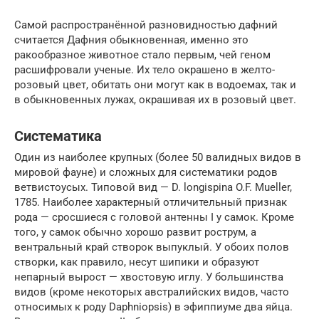
Самой распространённой разновидностью дафний
считается Дафния обыкновенная, именно это
ракообразное животное стало первым, чей геном
расшифровали ученые. Их тело окрашено в желто-
розовый цвет, обитать они могут как в водоемах, так и
в обыкновенных лужах, окрашивая их в розовый цвет.
Систематика
Один из наиболее крупных (более 50 валидных видов в
мировой фауне) и сложных для систематики родов
ветвистоусых. Типовой вид — D. longispina O.F. Mueller,
1785. Наиболее характерный отличительный признак
рода — сросшиеся с головой антенны I у самок. Кроме
того, у самок обычно хорошо развит рострум, а
вентральный край створок выпуклый. У обоих полов
створки, как правило, несут шипики и образуют
непарный вырост — хвостовую иглу. У большинства
видов (кроме некоторых австралийских видов, часто
относимых к роду Daphniopsis) в эфиппиуме два яйца.