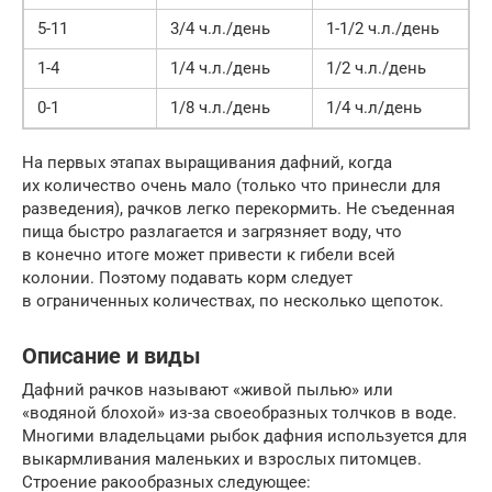
5-11
3/4 ч.л./день
1-1/2 ч.л./день
1-4
1/4 ч.л./день
1/2 ч.л./день
0-1
1/8 ч.л./день
1/4 ч.л/день
На первых этапах выращивания дафний, когда
их количество очень мало (только что принесли для
разведения), рачков легко перекормить. Не съеденная
пища быстро разлагается и загрязняет воду, что
в конечно итоге может привести к гибели всей
колонии. Поэтому подавать корм следует
в ограниченных количествах, по несколько щепоток.
Описание и виды
Дафний рачков называют «живой пылью» или
«водяной блохой» из-за своеобразных толчков в воде.
Многими владельцами рыбок дафния используется для
выкармливания маленьких и взрослых питомцев.
Строение ракообразных следующее: