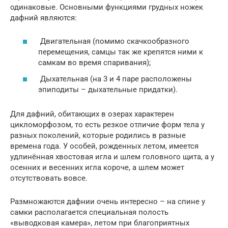
одинаковые. Основными функциями грудных ножек
дафний являются:
Двигательная (помимо скачкообразного
перемещения, самцы так же крепятся ними к
самкам во время спаривания);
Дыхательная (на 3 и 4 паре расположены
эпиподиты – дыхательные придатки).
Для дафний, обитающих в озерах характерен
цикломорфозом, то есть резкое отличие форм тела у
разных поколений, которые родились в разные
времена года. У особей, рожденных летом, имеется
удлинённая хвостовая игла и шлем головного щита, а у
осенних и весенних игла короче, а шлем может
отсутствовать вовсе.
Размножаются дафнии очень интересно – на спине у
самки располагается специальная полость
«выводковая камера», летом при благоприятных