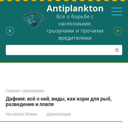
Перейти
Аntiplankton
к
контенту
Все о борьбе с
насекомыми,
грызунами и прочими
вредителями
Поиск:
Главная
»
Дезинсекция
Дафния: всё о ней, виды, как корм для рыб,
разведение и ловля
На чтение:
24 мин
Дезинсекция