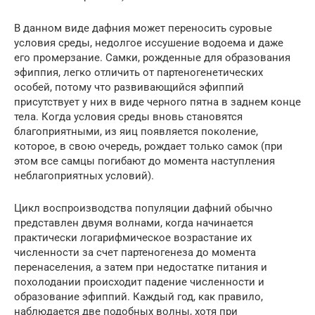
В данном виде дафния может переносить суровые
условия среды, недолгое иссушение водоема и даже
его промерзание. Самки, рожденные для образования
эфиппия, легко отличить от партеногенетических
особей, потому что развивающийся эфиппий
присутствует у них в виде черного пятна в заднем конце
тела. Когда условия среды вновь становятся
благоприятными, из яиц появляется поколение,
которое, в свою очередь, рождает только самок (при
этом все самцы погибают до момента наступления
неблагоприятных условий).
Цикл воспроизводства популяции дафний обычно
представлен двумя волнами, когда начинается
практически логарифмическое возрастание их
численности за счет партеногенеза до момента
перенаселения, а затем при недостатке питания и
похолодании происходит падение численности и
образование эфиппий. Каждый год, как правило,
наблюдается две подобных волны, хотя при