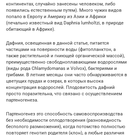
континентах, случайно занесены человеком, либо
появились естественным путем). Много чужих видов
попало в Европу и Америку из Азии и Африки
(печально известный вид Daphnia lumholtzi, в природе
обитающий в Африке).
Дафния, освещенная в данной статье, питается
частицами на поверхности воды (фитопланктон, а
также растительной и гниющей органической массой),
преимущественно свободноплавающими водорослями
(виды рода Chlamydomanas и Volvox), бактериями и
грибами. В летние месяцы они часто обнаруживаются в
цветущих прудах и озерах, в которых высока
концентрация водорослей. Плодовитость дафний
просто поразительна, что связано с осуществлением
партеногенеза.
Партеногенез это способность самовоспроизводства
без необходимости оплодотворения (разновидность
бесполого размножения), когда потомство полностью
повторяет генотип родителя (клон), а любые различия