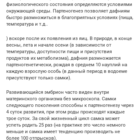
физиологического состояния определяются условиями
окружающей среды. Партеногенез позволяет дафниям
быстро размножиться в благоприятных условиях (пища,
температура и т.д..
) вскоре после их появления из яиц. В природе, в конце
весны, лета и начале осени (в зависимости от
температуры, доступности пищи и присутствия
продуктов их метаболизма), дафния размножается
партеногенетически, рождая в среднем 10 науплий на
каждую взрослую особь (в данный период в водоеме
присутствуют только самки).
Развивающийся эмбрион часто виден внутри
материнского организма без микроскопа. Самки
следующего поколения способны к партеногенезу через
4 суток развития, при этом роды происходят каждые
трое суток. За свой жизненный цикл самка может
успеть родить 25 раз (на практике это число немного
меньше и самка имеет тенденцию производить не
более 100 отпрысков).