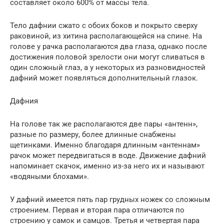
составляет около 600% от массы тела.
Тело дафнии сжато с обоих боков и покрыто сверху
раковиной, из хитина располагающейся на спине. На
голове у рачка располагаются два глаза, однако после
достижения половой зрелости они могут сливаться в
один сложный глаз, а у некоторых из разновидностей
дафний может появляться дополнительный глазок.
Дафния
На голове так же располагаются две пары «антенн»,
разные по размеру, более длинные снабжены
щетинками. Именно благодаря длинным «антеннам»
рачок может передвигаться в воде. Движение дафний
напоминает скачок, именно из-за него их и называют
«водяными блохами».
У дафний имеется пять пар грудных ножек со сложным
строением. Первая и вторая пара отличаются по
строению у самок и самцов. Третья и четвертая пара