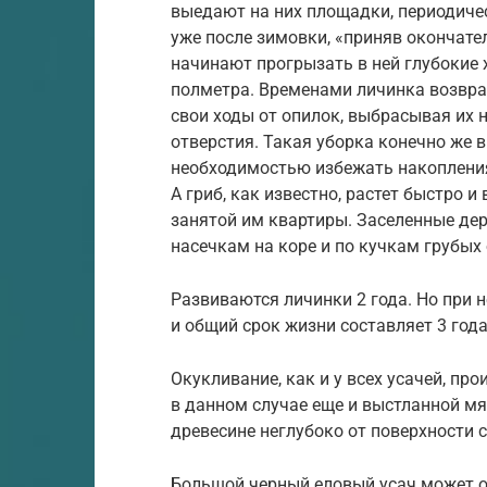
выедают на них площадки, периодическ
уже после зимовки, «приняв окончате
начинают прогрызать в ней глубокие
полметра. Временами личинка возвра
свои ходы от опилок, выбрасывая их 
отверстия. Такая уборка конечно же 
необходимостью избежать накопления 
А гриб, как известно, растет быстро 
занятой им квартиры. Заселенные дер
насечкам на коре и по кучкам грубых
Развиваются личинки 2 года. Но при 
и общий срок жизни составляет 3 года
Окукливание, как и у всех усачей, пр
в данном случае еще и выстланной мя
древесине неглубоко от поверхности с
Большой черный еловый усач может об