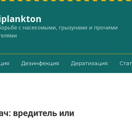
iplankton
 борьбе с насекомыми, грызунами и прочими
телями
ция
Дезинфекция
Дератизация
Ста
ч: вредитель или