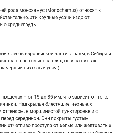
чей рода монохамус (Monochamus) относят к
ействительно, эти крупные усачи издают
и о среднегрудь.
нных лесов европейской части страны, в Сибири и
яется он не только на елях, но и на пихтах.
ой черный пихтовый усач.)
пределах – от 15 до 35 мм, что зависит от того,
ичинки. Надкрылья блестящие, черные, с
 оттенком, в морщинистой пунктировке и с
перед серединой. Они покрыты густым
лий отчетливо проступают белые или желтоватые
ыми волосками. Усики очень длинные, особенно у