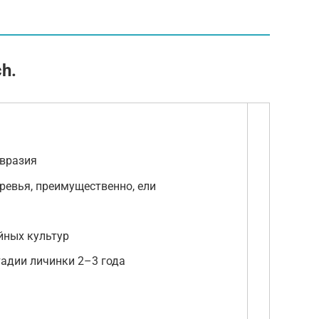
h.
вразия
ревья, преимущественно, ели
йных культур
тадии личинки 2–3 года