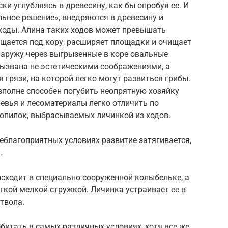
и углубляясь в древесину, как бы опробуя ее. И
льное решение», внедряются в древесину и
 ходы. Алина таких ходов может превышать
щается под кору, расширяет площадки и очищает
наружу через выгрызенные в коре овальные
вызвана не эстетическими соображениями, а
грязи, на которой легко могут развиться грибы.
и вполне способен погубить неопрятную хозяйку
евья и лесоматериалы легко отличить по
 опилок, выбрасываемых личинкой из ходов.
неблагоприятных условиях развитие затягивается,
.
оисходит в специально сооруженной колыбельке, а
гкой мелкой стружкой. Личинка устраивает ее в
твола.
итать в самых различных условиях, хотя все же