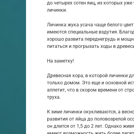
до четырех сотен яиц, из которых уж
личинки.
Личинка жука усача чаще белого цвет
имеются специальные вздутия. Благо
хорошо развита переднегрудь и мощн
питаться и прогрызать ходы в древес
На заметку!
Древесная кора, в которой личинки д
только домом. Это еще и основной ис
аппетит, что в скором времени от стр
труха.
К зиме личинки окукливаются, а весно
развития от яйца до половозрелой ос
он длится от 1,5 до 2 лет. Однако жи
имеют возможность жить более десятк