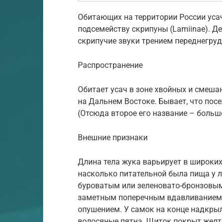
Обитающих на территории России уса
подсемейству скрипуны (Lamiinae). Д
скрипучие звуки трением переднегруд
Распространение
Обитает усач в зоне хвойных и смеша
на Дальнем Востоке. Бывает, что посел
(Отсюда второе его название – больш
Внешние признаки
Длина тела жука варьирует в широких 
насколько питательной была пища у л
буроватым или зеленовато-бронзовым
заметным поперечным вдавливанием 
опушением. У самок на конце надкры
волосяные пятна. Щиток покрыт желт