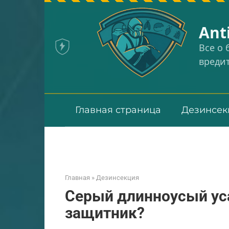
Перейти
к
Аnt
контенту
Все о
вреди
Главная страница
Дезинсек
Главная
»
Дезинсекция
Серый длинноусый уса
защитник?