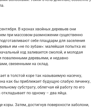
ла.
сентября. В кронах хвойных деревьев они
 чем при массовом размножении существенно
 подготавливают себе плацдарм для заселения
ревья им «не по зубам»: малейшая попытка их
начальный ход заливается смолой, и молодая
 и поваленными деревьями, и недавно
ми, свезенными на склад.
ает в толстой коре так называемую насечку,
она как бы приближает будущую слабую личинку,
ельному субстрату, облегчая ей работу по его
 откладывает по одному – два яйца.
е коры. Затем, достигнув поверхности заболони,