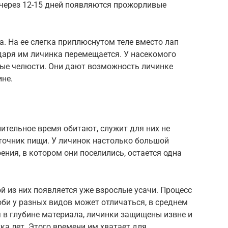
е через 12-15 дней появляются прожорливые
а. На ее слегка приплюснутом теле вместо лап
даря им личинка перемещается. У насекомого
ые челюсти. Они дают возможность личинке
ине.
лительное время обитают, служит для них не
точник пищи. У личинок настолько большой
оения, в котором они поселились, остается одна
й из них появляется уже взрослые усачи. Процесс
оби у разных видов может отличаться, в среднем
вя в глубине материала, личинки защищены извне и
а лет. Этого времени им хватает для