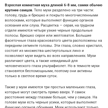
Взрослая комнатная муха длиной 6-8 мм, самки обычно
крупнее самцов
. Тело мухи разделено на три части:
голову, грудь и брюшко и покрыто многочисленными
волосками, которые выполняют функцию органов
осязания или слуха. Расцветка — серая, на грудном
отделе имеются четыре узкие черные продольные
полосы. Брюшко серое или желтоватое. Большие
фасеточные глаза красноватого цвета расположены на
переднем сегменте головы. Эти глаза, словно кристалл,
состоят из множества шестиугольных линз и
позволяют мухе видеть во всех направлениях. Мухи
различают цвета, а также невидимый для
человеческого глаза ультрафиолет. Но в темноте мухи
становятся беспомощными, поэтому они активны
только в светлое время суток.
Также у мухи имеются три простых маленьких глаза,
которые могут смотреть прямо вверх. У самок
расстояние между глазами больше, чем у самцов. На
голове мухи есть черные усики, которые выполняют
функцию органов обоняния. Мухи используют только