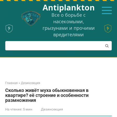
Перейти
Аntiplankton
к
контенту
Все о борьбе с
насекомыми,
грызунами и прочими
вредителями
Поиск:
Главная
»
Дезинсекция
Сколько живёт муха обыкновенная в
квартире? её строение и особенности
размножения
На чтение:
5 мин
Дезинсекция