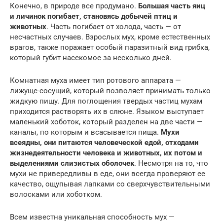
Конечно, в природе все продумано.
Большая часть яиц
и личинок погибает, становясь добычей птиц и
животных
. Часть погибает от холода, часть — от
несчастных случаев. Взрослых мух, кроме естественных
врагов, также поражает особый паразитный вид грибка,
который губит насекомое за несколько дней.
Комнатная муха имеет тип ротового аппарата —
лижуще-сосущий, который позволяет принимать только
жидкую пищу. Для поглощения твердых частиц мухам
приходится растворять их в слюне. Языком выступает
маленький хоботок, который разделен на две части —
каналы, по которым и всасывается пища.
Мухи
всеядны, они питаются человеческой едой, отходами
жизнедеятельности человека и животных, их потом и
выделениями слизистых оболочек
. Несмотря на то, что
мухи не привередливы в еде, они всегда проверяют ее
качество, ощупывая лапками со сверхчувствительными
волосками или хоботком.
Всем известна уникальная способность мух —