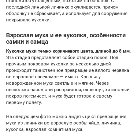
становится утолщенным, похожим на бочонок. С
последней линькой личинка окукливается, причем
оболочку не сбрасывает, а использует для сооружения
покрывала куколки.
Взрослая муха и ее куколка, особенности
самки и самца
Куколки мухи темно-коричневого цвета, длиной до 8 мм
.
Эта стадия представляет собой стадию покоя. Под
прочным покровом куколки за несколько дней
происходит таинственное превращение вялого червяка
во взрослое насекомое — имаго. Крылья у
новорожденной мухи светлые и мягкие. Через
несколько часов они расправятся, окрепнут, хитиновый
покров потемнеет, и муха будет готова к своему
первому полету.
На следующем фото можно видеть цикл превращения
мухи из личинки во взрослую особь: яйцо, личинка,
куколка, взрослая комнатная муха.