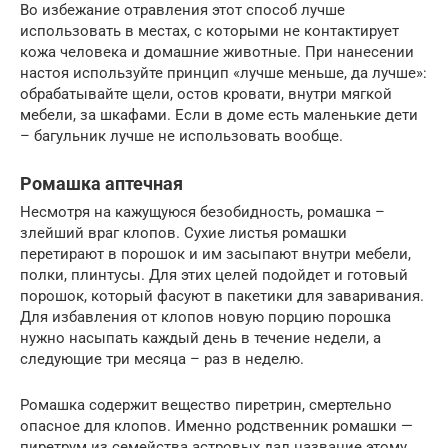
Во избежание отравления этот способ лучше
использовать в местах, с которыми не контактирует
кожа человека и домашние животные. При нанесении
настоя используйте принцип «лучше меньше, да лучше»:
обрабатывайте щели, остов кровати, внутри мягкой
мебели, за шкафами. Если в доме есть маленькие дети
– багульник лучше не использовать вообще.
Ромашка аптечная
Несмотря на кажущуюся безобидность, ромашка –
злейший враг клопов. Сухие листья ромашки
перетирают в порошок и им засыпают внутри мебели,
полки, плинтусы. Для этих целей подойдет и готовый
порошок, который фасуют в пакетики для заваривания.
Для избавления от клопов новую порцию порошка
нужно насыпать каждый день в течение недели, а
следующие три месяца – раз в неделю.
Ромашка содержит вещество пиретрин, смертельно
опасное для клопов. Именно родственник ромашки —
пиретрум из семейства астровых дал название этому