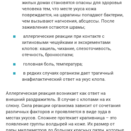
жилых домах становятся опасны для здоровья
человека тем, что месте укуса кожа
повреждается, на царапины попадают бактерии,
чем вызывают нагноения, абсцессы. После
заживления остаются шрамы;
аллергические реакции при контакте с
хитиновыми чешуйками и экскрементами
клопов: кашель, чихание, слезоточивость,
отечность, бронхоспазм;
головная боль, температура;
в редких случаях организм дает трагичный
анафилактический ответ на укус клопа.
Аллергическая реакция возникает как ответ на
внешний раздражитель. В случае с клопами на их
слюну. Сила реакции организма зависит от сочетания
различных факторов и проявляется в виде зуда в
местах укусов. Сложнее протекает крапивница – это
появление группы волдырей на коже. Их размер от
пары миллиметров до больших красных пятен, которые