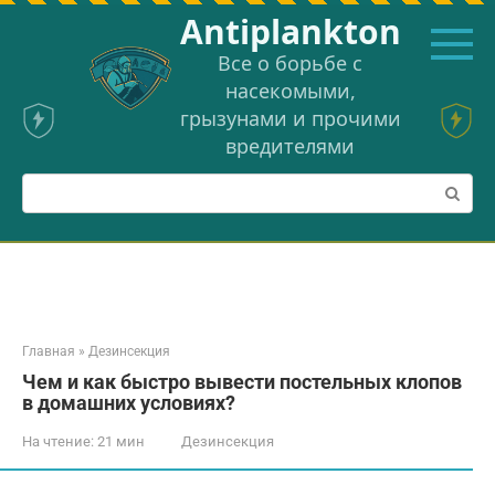
Перейти
Аntiplankton
к
контенту
Все о борьбе с
насекомыми,
грызунами и прочими
вредителями
Поиск:
Главная
»
Дезинсекция
Чем и как быстро вывести постельных клопов
в домашних условиях?
На чтение:
21 мин
Дезинсекция