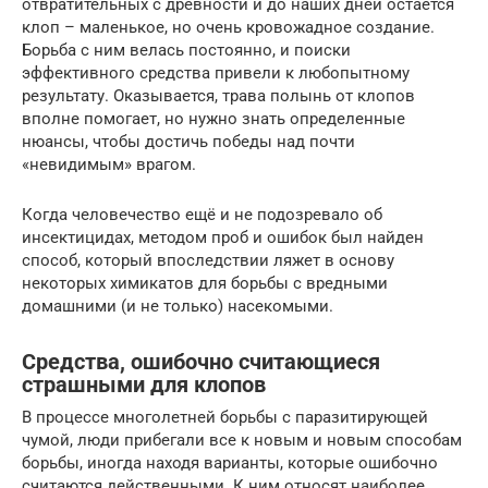
отвратительных с древности и до наших дней остается
клоп – маленькое, но очень кровожадное создание.
Борьба с ним велась постоянно, и поиски
эффективного средства привели к любопытному
результату. Оказывается, трава полынь от клопов
вполне помогает, но нужно знать определенные
нюансы, чтобы достичь победы над почти
«невидимым» врагом.
Когда человечество ещё и не подозревало об
инсектицидах, методом проб и ошибок был найден
способ, который впоследствии ляжет в основу
некоторых химикатов для борьбы с вредными
домашними (и не только) насекомыми.
Средства, ошибочно считающиеся
страшными для клопов
В процессе многолетней борьбы с паразитирующей
чумой, люди прибегали все к новым и новым способам
борьбы, иногда находя варианты, которые ошибочно
считаются действенными. К ним относят наиболее