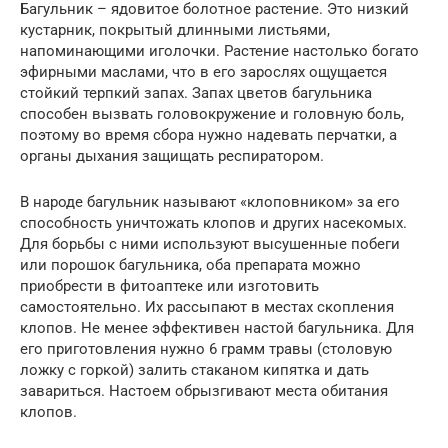
Багульник – ядовитое болотное растение. Это низкий
кустарник, покрытый длинными листьями,
напоминающими иголочки. Растение настолько богато
эфирными маслами, что в его зарослях ощущается
стойкий терпкий запах. Запах цветов багульника
способен вызвать головокружение и головную боль,
поэтому во время сбора нужно надевать перчатки, а
органы дыхания защищать респиратором.
В народе багульник называют «клоповником» за его
способность уничтожать клопов и других насекомых.
Для борьбы с ними используют высушенные побеги
или порошок багульника, оба препарата можно
приобрести в фитоаптеке или изготовить
самостоятельно. Их рассыпают в местах скопления
клопов. Не менее эффективен настой багульника. Для
его приготовления нужно 6 грамм травы (столовую
ложку с горкой) залить стаканом кипятка и дать
завариться. Настоем обрызгивают места обитания
клопов.