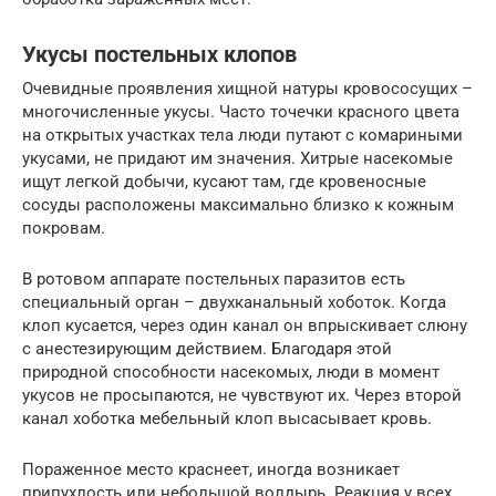
Укусы постельных клопов
Очевидные проявления хищной натуры кровососущих –
многочисленные укусы. Часто точечки красного цвета
на открытых участках тела люди путают с комариными
укусами, не придают им значения. Хитрые насекомые
ищут легкой добычи, кусают там, где кровеносные
сосуды расположены максимально близко к кожным
покровам.
В ротовом аппарате постельных паразитов есть
специальный орган – двухканальный хоботок. Когда
клоп кусается, через один канал он впрыскивает слюну
с анестезирующим действием. Благодаря этой
природной способности насекомых, люди в момент
укусов не просыпаются, не чувствуют их. Через второй
канал хоботка мебельный клоп высасывает кровь.
Пораженное место краснеет, иногда возникает
припухлость или небольшой волдырь. Реакция у всех