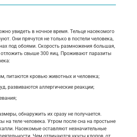
жно увидеть в ночное время. Тельце насекомого
уют. Они прячутся не только в постели человека,
тенах под обоями. Скорость размножения большая,
а отложить свыше 300 яиц. Проживают паразиты
века:
м, питаются кровью животных и человека;
зуд, развиваются аллергические реакции;
евания;
меры, обнаружить их сразу не получается.
ы на теле человека. Утром после сна на простыне
капли. Насекомые оставляют незначительные
деятельности. Чем отличаются укусы клопов, от