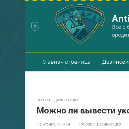
Перейти
к
Аnt
контенту
Все о
вреди
Главная страница
Дезинсек
Главная
»
Дезинсекция
Можно ли вывести ук
На чтение:
18 мин
Рубрика:
Дезинсекция