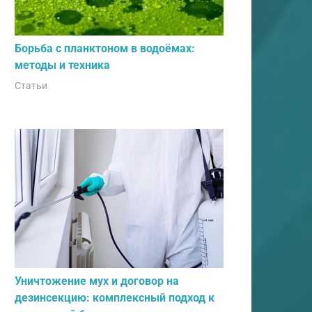
Борьба с планктоном в водоёмах:
методы и техника
Статьи
Уничтожение мух и договор на
дезинсекцию: комплексный подход к