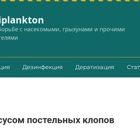
iplankton
 борьбе с насекомыми, грызунами и прочими
телями
ция
Дезинфекция
Дератизация
Ста
сусом постельных клопов