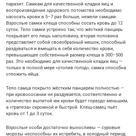
паразит. Самкам для качественной кладки яиц и
воспроизведения здорового потомства необходимо
насосать крови в 5–7 раз больше, нежели самцам.
Взрослые самки клеща способны сосать кровь до 12
суток. Тело самки устроено так, что жёсткий панцирь
покрывает его лишь наполовину, вторая половина
представляет собой своеобразный мешок, способный
раздуваться и вмещать в себя количество крови,
превышающее собственный размер клеща в 300–500
раз. Это необходимо для качественной кладки яиц —
только в полной мере «утолив голод», самка способна
отложить яйца.
Тело самца покрыто жёстким панцирем полностью —
при кровососании не раздувается, соответственно и
количество выпитой им крови будет гораздо меньшим,
а «трапеза» скромной и быстрой. Клещ-самец пьёт
кровь от 1 до 3 суток.
Взрослые особи достаточно выносливы — суровые
морозы неспособны их истребить, в холодный период