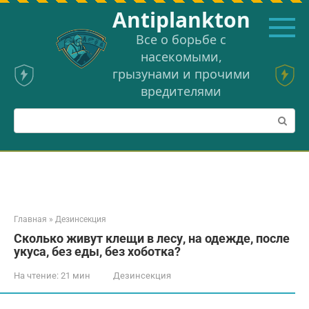
Перейти
Аntiplankton
к
контенту
Все о борьбе с
насекомыми,
грызунами и прочими
вредителями
Поиск:
Главная
»
Дезинсекция
Сколько живут клещи в лесу, на одежде, после
укуса, без еды, без хоботка?
На чтение:
21 мин
Дезинсекция