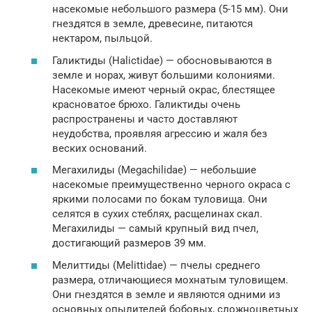
насекомые небольшого размера (5-15 мм). Они
гнездятся в земле, древесине, питаются
нектаром, пыльцой.
Галиктиды (Halictidae) — обосновываются в
земле и норах, живут большими колониями.
Насекомые имеют черный окрас, блестящее
красноватое брюхо. Галиктиды очень
распространены и часто доставляют
неудобства, проявляя агрессию и жаля без
веских оснований.
Мегахилиды (Megachilidae) — небольшие
насекомые преимущественно черного окраса с
яркими полосами по бокам туловища. Они
селятся в сухих стеблях, расщелинах скал.
Мегахилиды — самый крупный вид пчел,
достигающий размеров 39 мм.
Мелиттиды (Melittidae) — пчелы среднего
размера, отличающиеся мохнатым туловищем.
Они гнездятся в земле и являются одними из
основных опылителей бобовых, сложноцветных