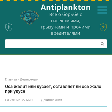
Перейти
Аntiplankton
к
контенту
Все о борьбе с
насекомыми,
грызунами и прочими
вредителями
Поиск:
Главная
»
Дезинсекция
Оса жалит или кусает, оставляет ли оса жало
при укусе
На чтение:
27 мин
Дезинсекция