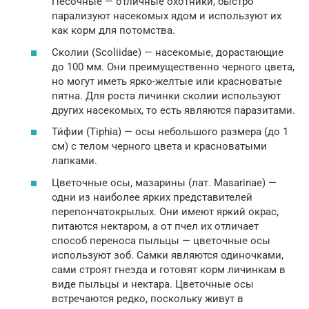
Песочные — отличные охотники, быстро
парализуют насекомых ядом и используют их
как корм для потомства.
Сколии (Scoliidae) — насекомые, дорастающие
до 100 мм. Они преимущественно черного цвета,
но могут иметь ярко-желтые или красноватые
пятна. Для роста личинки сколии используют
других насекомых, то есть являются паразитами.
Ти́фии (Tiphia) — осы небольшого размера (до 1
см) с телом черного цвета и красноватыми
лапками.
Цветочные осы, мазарины (лат. Masarinae) —
одни из наиболее ярких представителей
перепончатокрылых. Они имеют яркий окрас,
питаются нектаром, а от пчел их отличает
способ переноса пыльцы — цветочные осы
используют зоб. Самки являются одиночками,
сами строят гнезда и готовят корм личинкам в
виде пыльцы и нектара. Цветочные осы
встречаются редко, поскольку живут в