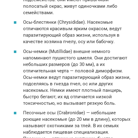
полосатый окрас, живут одиночками либо
семействами.
Осы-блестянки (Chrysididae). Насекомые
отличаются красивым ярким окрасом, ведут
паразитирующий образ жизни, используя в
качестве хозяина пчелу, осу или бабочку.
Осы-немки (Mutillidae) внешне немного
напоминают пушистого шмеля. Они достигают
небольших размеров (до 30 мм), а их
отличительная черта — половой диморфизм.
Осы-немки ведут паразитирующий образ жизни,
подселяясь в гнезда пчел, ос или других
насекомых. Немки имеют плотный панцирь,
быстро бегают; их яд отличается низкой
токсичностью, но вызывает резкую боль.
Песочные осы (Crabronidae) — небольшие
роющие насекомые (до 20 мм в длину), которых
называют охотниками за тлей. В их семьях
наблюдается пищевая специализация.