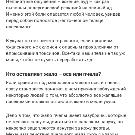
Неприятные ощущения – жжение, зуд – как раз
вызваны аллергической реакцией на осиный яд.
Именно этой боли опасается любой человек, увидев
перед собой полосатое желто-черное тельце
насекомого.
В укусах ос нет ничего страшного, если организм
ужаленного не склонен к опасным проявлениям от
впрыскивания токсинов. Все-таки наши тела не так уж
малы, чтобы не суметь переработать яд.
Кто оставляет жало – оса или пчела?
Если сравнить под микроскопом жала осы и пчелы,
сразу становится понятно, в чем причина заблуждений
некоторых людей о том, что абсолютно все жалящие
насекомые должны оставлять жало в месте укуса.
Дело в том, что жало пчелы имеет зазубрины, которые
не мешают жалу выдвигаться по салазкам наружу, но
накрепко зацепляются изнутри за кожу жертвы.
Механизм действия пчелиного жала схож с ударом