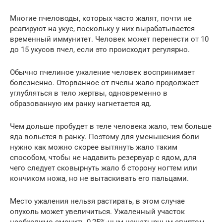
Многие пчеловоды, которых часто жалят, почти не
реагируют на укус, поскольку у них вырабатывается
временный иммунитет. Человек может перенести от 10
до 15 укусов пчел, если это происходит регулярно.
Обычно пчелиное ужаление человек воспринимает
болезненно. Оторванное от пчелы жало продолжает
углубляться в тело жертвы, одновременно в
образованную им ранку нагнетается яд.
Чем дольше пробудет в теле человека жало, тем больше
яда вольется в ранку. Поэтому для уменьшения боли
нужно как можно скорее вытянуть жало таким
способом, чтобы не надавить резервуар с ядом, для
чего следует сковырнуть жало б сторону ногтем или
кончиком ножа, но не вытаскивать его пальцами.
Место ужаления нельзя растирать, в этом случае
опухоль может увеличиться. Ужаленный участок
необходимо смочить 0,25%-ным нашатырным спиртом