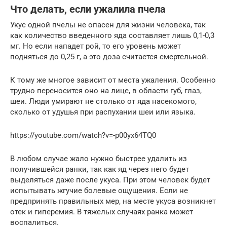
Что делать, если ужалила пчела
Укус одной пчелы не опасен для жизни человека, так
как количество введенного яда составляет лишь 0,1-0,3
мг. Но если нападет рой, то его уровень может
подняться до 0,25 г, а это доза считается смертельной.
К тому же многое зависит от места ужаления. Особенно
трудно переносится оно на лице, в области губ, глаз,
шеи. Люди умирают не столько от яда насекомого,
сколько от удушья при распухании шеи или языка.
https://youtube.com/watch?v=-p00yx64TQ0
В любом случае жало нужно быстрее удалить из
получившейся ранки, так как яд через него будет
выделяться даже после укуса. При этом человек будет
испытывать жгучие болевые ощущения. Если не
предпринять правильных мер, на месте укуса возникнет
отек и гиперемия. В тяжелых случаях ранка может
воспалиться.