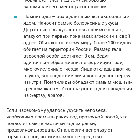
Формирует улей под землей, хорошо
запоминает его место расположения.
Помпилиды – оса с длинным жалом, сильным
ядом. Наносит самые болезненные укусы.
Дорожные осы кусают невыносимо больно,
атакуют при первых признаках агрессии в свой
адрес. Обитают по всему миру, более 200 видов
обитает на территории России. Размер тела
взрослой особи достигает 3 см. Ведут
одиночный образ жизни, не формируют рой,
многочисленные гнезда. Яйца откладывают на
пауков, впоследствие личинки съедают жертву
изнутри. Помпилиды обладают самым мощным,
крепким жалом. Используют его для нападения
на жертву, врагов.
Если насекомому удалось укусить человека,
необходимо промыть ранку под проточной водой, что
позволит смыть частички яда из ранки,
продезинфицировать. От аллергии используют
гормональное, антигистаминное средство.