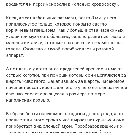
вредителя и переименовали в «оленью кровососку».
Клещ имеет небольшие размеры, всего 3 мм, у него
приплюснутое тельце, которое покрыто светло-
коричневым панцирем. Как у большинства насекомых,
у лосиной мухи есть большие, сильно развитые глаза и
маленькие усики, которые практически незаметны на
голове. Сходство с мухой подчёркивает и ротовой
аппарат.
А вот лапки у этого вида вредителей крепкие и имеют
острые коготки, при помощи которых они цепляются за
шерсть животного. Зацепившись за шерсть, насекомое
начинает сосать кровь, для этого у него есть эластичное
брюшко, увеличивающееся в размере по мере
наполнения кровью.
В образе блохи насекомое находится до полугода, а по
прошествии этого срока у неё вырастают крылья и она
приобретает вид оленьей мухи. Преобразовавшись из
личинки во взрослое насекомое, лосиные блохи