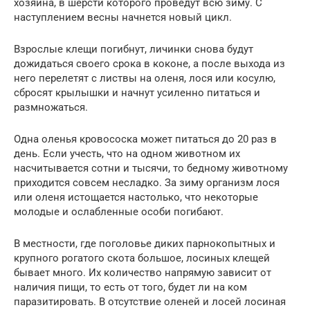
хозяина, в шерсти которого проведут всю зиму. С
наступлением весны начнется новый цикл.
Взрослые клещи погибнут, личинки снова будут
дожидаться своего срока в коконе, а после выхода из
него перелетят с листвы на оленя, лося или косулю,
сбросят крылышки и начнут усиленно питаться и
размножаться.
Одна оленья кровососка может питаться до 20 раз в
день. Если учесть, что на одном животном их
насчитывается сотни и тысячи, то бедному животному
приходится совсем несладко. За зиму организм лося
или оленя истощается настолько, что некоторые
молодые и ослабленные особи погибают.
В местности, где поголовье диких парнокопытных и
крупного рогатого скота большое, лосиных клещей
бывает много. Их количество напрямую зависит от
наличия пищи, то есть от того, будет ли на ком
паразитировать. В отсутствие оленей и лосей лосиная