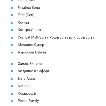
Ципромал
Лямбда Зона
Гетт (Gett)
Ксулат
Контра Инсект
Combat MultiSpray, PowerSpray или SuperSpray
Медилис Супер
Аэрозоль Delicia
Gardex Extreme
Медилис-Комфорт
Дэта Аква
Naturin
Комарофф
Picnic Family