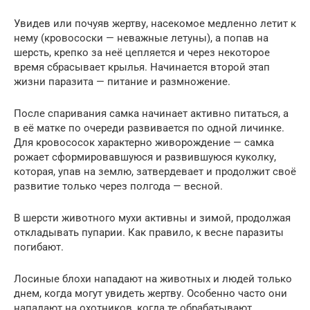
Увидев или почуяв жертву, насекомое медленно летит к
нему (кровососки — неважные летуны), а попав на
шерсть, крепко за неё цепляется и через некоторое
время сбрасывает крылья. Начинается второй этап
жизни паразита — питание и размножение.
После спаривания самка начинает активно питаться, а
в её матке по очереди развивается по одной личинке.
Для кровососок характерно живорождение — самка
рожает сформировавшуюся и развившуюся куколку,
которая, упав на землю, затвердевает и продолжит своё
развитие только через полгода — весной.
В шерсти животного мухи активны и зимой, продолжая
откладывать пупарии. Как правило, к весне паразиты
погибают.
Лосиные блохи нападают на животных и людей только
днем, когда могут увидеть жертву. Особенно часто они
нападают на охотников, когда те обрабатывают