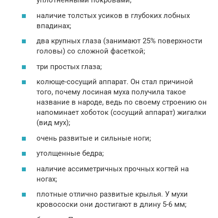
уплотненными покровами;
наличие толстых усиков в глубоких лобных
впадинах;
два крупных глаза (занимают 25% поверхности
головы) со сложной фасеткой;
три простых глаза;
колюще-сосущий аппарат. Он стал причиной
того, почему лосиная муха получила такое
название в народе, ведь по своему строению он
напоминает хоботок (сосущий аппарат) жигалки
(вид мух);
очень развитые и сильные ноги;
утолщенные бедра;
наличие ассиметричных прочных когтей на
ногах;
плотные отлично развитые крылья. У мухи
кровососки они достигают в длину 5-6 мм;