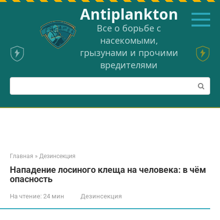
Перейти
Аntiplankton
к
контенту
Все о борьбе с
насекомыми,
грызунами и прочими
вредителями
Поиск:
Главная
»
Дезинсекция
Нападение лосиного клеща на человека: в чём
опасность
На чтение:
24 мин
Дезинсекция