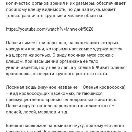
количество органов зрения и их размеры, обеспечивает
лосиному клещу видимость, но данная муха, может
только различать крупные и мелкие объекты.
https://youtube.com/watch?v=Mnwek4f56Z8
Паразит имеет три пары лап, на окончаниях которых
находятся клешни, которыми насекомое удерживается
на шерсти животных. С виду лосиная муха схожа с
клещом, при насыщении организма ее тело
увеличивается, но у нее 6 лап, а у клеща 8.Живет оленья
кровососка, на шерсти крупного рогатого скота.
Лосиная вошь (научное название – Оленья кровососка)
– вид кровососущих насекомых, питающихся
преимущественно кровью теплокровных животных.
Паразитируют на теле парнокопытных животных –
оленей, лосей, маралов и т.д.
Внешне насекомое напоминает муху, поэтому его легко
перепутать с ней. В народе даже есть название – оленья