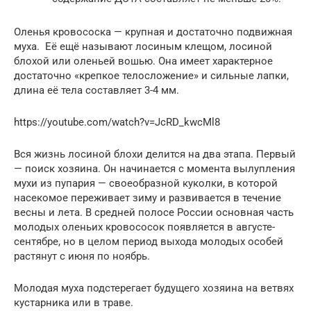
Оленья кровососка — крупная и достаточно подвижная
муха. Её ещё называют лосиным клещом, лосиной
блохой или оленьей вошью. Она имеет характерное
достаточно «крепкое телосложение» и сильные лапки,
длина её тела составляет 3-4 мм.
https://youtube.com/watch?v=JcRD_kwcMl8
Вся жизнь лосиной блохи делится на два этапа. Первый
— поиск хозяина. Он начинается с момента вылупления
мухи из пупария — своеобразной куколки, в которой
насекомое переживает зиму и развивается в течение
весны и лета. В средней полосе России основная часть
молодых оленьих кровососок появляется в августе-
сентябре, но в целом период выхода молодых особей
растянут с июня по ноябрь.
Молодая муха подстерегает будущего хозяина на ветвях
кустарника или в траве.