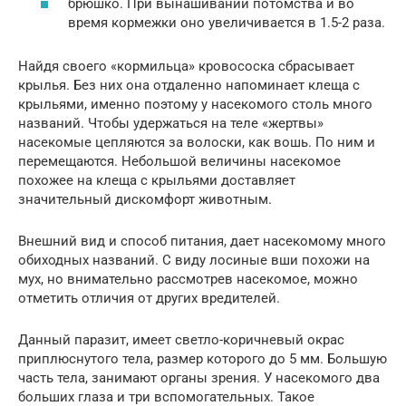
брюшко. При вынашивании потомства и во
время кормежки оно увеличивается в 1.5-2 раза.
Найдя своего «кормильца» кровососка сбрасывает
крылья. Без них она отдаленно напоминает клеща с
крыльями, именно поэтому у насекомого столь много
названий. Чтобы удержаться на теле «жертвы»
насекомые цепляются за волоски, как вошь. По ним и
перемещаются. Небольшой величины насекомое
похожее на клеща с крыльями доставляет
значительный дискомфорт животным.
Внешний вид и способ питания, дает насекомому много
обиходных названий. С виду лосиные вши похожи на
мух, но внимательно рассмотрев насекомое, можно
отметить отличия от других вредителей.
Данный паразит, имеет светло-коричневый окрас
приплюснутого тела, размер которого до 5 мм. Большую
часть тела, занимают органы зрения. У насекомого два
больших глаза и три вспомогательных. Такое