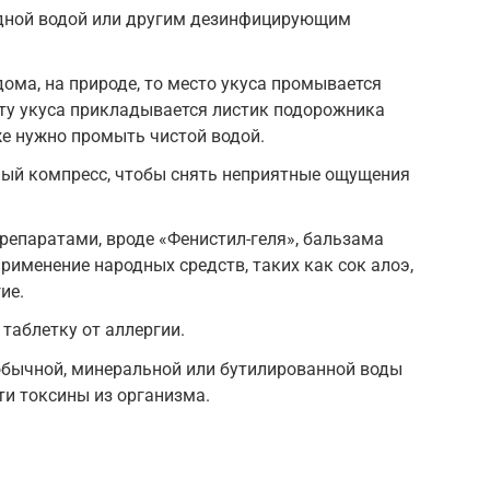
одной водой или другим дезинфицирующим
дома, на природе, то место укуса промывается
есту укуса прикладывается листик подорожника
же нужно промыть чистой водой.
ный компресс, чтобы снять неприятные ощущения
репаратами, вроде «Фенистил-геля», бальзама
применение народных средств, таких как сок алоэ,
ие.
таблетку от аллергии.
бычной, минеральной или бутилированной воды
ти токсины из организма.