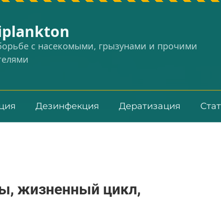
iplankton
 борьбе с насекомыми, грызунами и прочими
телями
ция
Дезинфекция
Дератизация
Ста
ы, жизненный цикл,