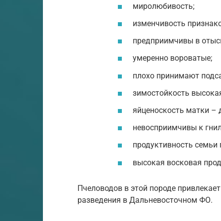
миролюбивость;
изменчивость признако
предприимчивы в отыс
умеренно вороватые;
плохо принимают подс
зимостойкость высокая
яйценоскость матки – д
невосприимчивы к гнил
продуктивность семьи п
высокая восковая прод
Пчеловодов в этой породе привлекает
разведения в Дальневосточном ФО.