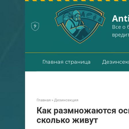
Перейти
к
Аnt
контенту
Все о
вреди
Главная страница
Дезинсек
Главная
»
Дезинсекция
Как размножаются ос
сколько живут