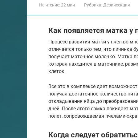
На чтение:
22 мин
Рубрика:
Дезинсекция
Как появляется матка у 
Процесс развития матки у пчел во мн
отличается только тем, что личинка б
получает маточное молочко. Матка по
которая находится в маточнике, раз
клеток.
Все это в комплексе дает возможност
получая достаточное количество пита
откладывания яйца до преобразовани
дней. После этого самка покидает ма
полет, сопровождаемая пчелами-охра
Когда следует обратить