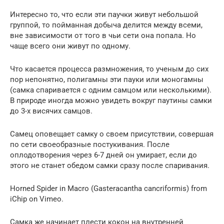
Интересно то, что если эти паучки живут небольшой
группой, то пойманная добыча делится между всеми,
вне зависимости от того в чьи сети она попала. Но
чаще всего они живут по одному.
Что касается процесса размножения, то ученым до сих
пор непонятно, полигамны эти пауки или моногамны
(самка спаривается с одним самцом или несколькими).
В природе иногда можно увидеть вокруг паутины самки
до 3-х висячих самцов.
Самец оповещает самку о своем присутствии, совершая
по сети своеобразные постукивания. После
оплодотворения через 6-7 дней он умирает, если до
этого не станет обедом самки сразу после спаривания.
Horned Spider in Macro (Gasteracantha cancriformis) from
iChip on Vimeo.
Самка же начинает плести кокон на внутренней