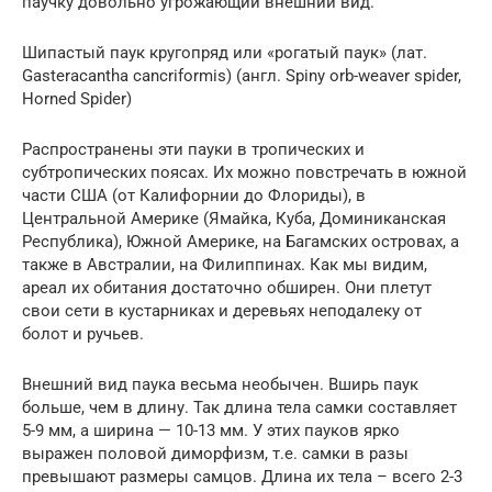
паучку довольно угрожающий внешний вид.
Шипастый паук кругопряд или «рогатый паук» (лат.
Gasteracantha cancriformis) (англ. Spiny orb-weaver spider,
Horned Spider)
Распространены эти пауки в тропических и
субтропических поясах. Их можно повстречать в южной
части США (от Калифорнии до Флориды), в
Центральной Америке (Ямайка, Куба, Доминиканская
Республика), Южной Америке, на Багамских островах, а
также в Австралии, на Филиппинах. Как мы видим,
ареал их обитания достаточно обширен. Они плетут
свои сети в кустарниках и деревьях неподалеку от
болот и ручьев.
Внешний вид паука весьма необычен. Вширь паук
больше, чем в длину. Так длина тела самки составляет
5-9 мм, а ширина — 10-13 мм. У этих пауков ярко
выражен половой диморфизм, т.е. самки в разы
превышают размеры самцов. Длина их тела – всего 2-3