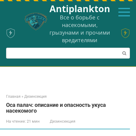
Перейти
Аntiplankton
к
контенту
Все о борьбе с
насекомыми,
грызунами и прочими
вредителями
Поиск:
Главная
»
Дезинсекция
Оса палач: описание и опасность укуса
насекомого
На чтение:
21 мин
Дезинсекция