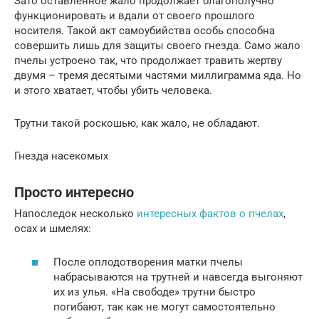
Зато оставленное жало продолжает благополучно
функционировать и вдали от своего прошлого
носителя. Такой акт самоубийства особь способна
совершить лишь для защиты своего гнезда. Само жало
пчелы устроено так, что продолжает травить жертву
двумя – тремя десятыми частями миллиграмма яда. Но
и этого хватает, чтобы убить человека.
Трутни такой роскошью, как жало, не обладают.
Гнезда насекомых
Просто интересно
Напоследок несколько
интересных фактов о пчелах
,
осах и шмелях:
После оплодотворения матки пчелы
набрасываются на трутней и навсегда выгоняют
их из улья. «На свободе» трутни быстро
погибают, так как не могут самостоятельно