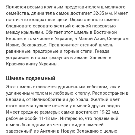
Является весьма крупным представителем шмелиного
семейства, длина тела самок достигает 32-35 мм. Имеет
почти, что квадратные щеки. Окрас степного шмеля
бледновато-серовато-желтый с черной перевязью
между крыльями. Обитает этот шмель в Восточной
Европе, в том числе в Украине, в Малой Азии, Северном
Иране, Закавказье. Предпочитает степной шмель
равнинные, предгорные и горные степи. Гнезда
устраивает в норах грызунов в земле. Занесен в
Красную книгу Украины.
Шмель подземный
Этот шмель отличается удлиненным хоботком, как и
удлиненным телом и любовью к теплу. Распространен в
Евразии, от Великобритании до Урала. Желтый цвет
этого шмеля тусклее нежели у шмелей других видов.
Имеет средние размеры: самки достигают 19-22 мм,
рабочие особи 11-18 мм. Интересно, что подземный
шмель был одним из четырех видов шмелей
завезенный из Англии в Новую Зеландию с целью