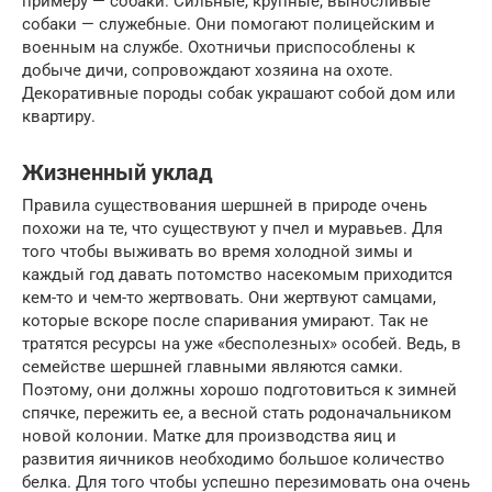
примеру — собаки. Сильные, крупные, выносливые
собаки — служебные. Они помогают полицейским и
военным на службе. Охотничьи приспособлены к
добыче дичи, сопровождают хозяина на охоте.
Декоративные породы собак украшают собой дом или
квартиру.
Жизненный уклад
Правила существования шершней в природе очень
похожи на те, что существуют у пчел и муравьев. Для
того чтобы выживать во время холодной зимы и
каждый год давать потомство насекомым приходится
кем-то и чем-то жертвовать. Они жертвуют самцами,
которые вскоре после спаривания умирают. Так не
тратятся ресурсы на уже «бесполезных» особей. Ведь, в
семействе шершней главными являются самки.
Поэтому, они должны хорошо подготовиться к зимней
спячке, пережить ее, а весной стать родоначальником
новой колонии. Матке для производства яиц и
развития яичников необходимо большое количество
белка. Для того чтобы успешно перезимовать она очень