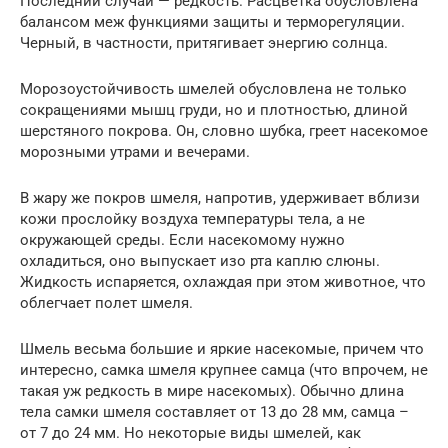
Последний случай — редкость. Расцветка обусловлена
балансом меж функциями защиты и терморегуляции.
Черный, в частности, притягивает энергию солнца.
Морозоустойчивость шмелей обусловлена не только
сокращениями мышц груди, но и плотностью, длиной
шерстяного покрова. Он, словно шубка, греет насекомое
морозными утрами и вечерами.
В жару же покров шмеля, напротив, удерживает вблизи
кожи прослойку воздуха температуры тела, а не
окружающей среды. Если насекомому нужно
охладиться, оно выпускает изо рта каплю слюны.
Жидкость испаряется, охлаждая при этом животное, что
облегчает полет шмеля.
Шмель весьма большие и яркие насекомые, причем что
интересно, самка шмеля крупнее самца (что впрочем, не
такая уж редкость в мире насекомых). Обычно длина
тела самки шмеля составляет от 13 до 28 мм, самца –
от 7 до 24 мм. Но некоторые виды шмелей, как