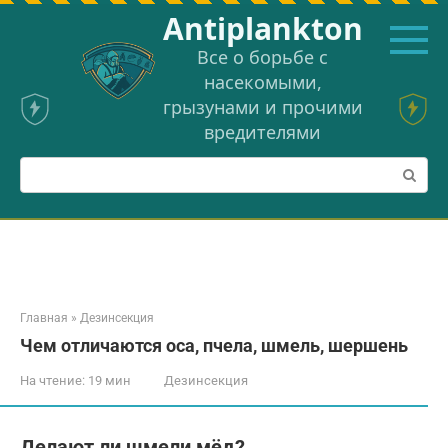
Перейти
Аntiplankton
к
контенту
Все о борьбе с
насекомыми,
грызунами и прочими
вредителями
Поиск:
Главная
»
Дезинсекция
Чем отличаются оса, пчела, шмель, шершень
На чтение:
19 мин
Дезинсекция
Делают ли шмели мёд?