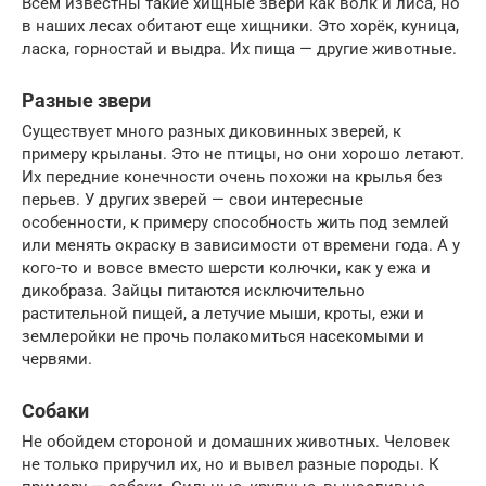
Всем известны такие хищные звери как волк и лиса, но
в наших лесах обитают еще хищники. Это хорёк, куница,
ласка, горностай и выдра. Их пища — другие животные.
Разные звери
Существует много разных диковинных зверей, к
примеру крыланы. Это не птицы, но они хорошо летают.
Их передние конечности очень похожи на крылья без
перьев. У других зверей — свои интересные
особенности, к примеру способность жить под землей
или менять окраску в зависимости от времени года. А у
кого-то и вовсе вместо шерсти колючки, как у ежа и
дикобраза. Зайцы питаются исключительно
растительной пищей, а летучие мыши, кроты, ежи и
землеройки не прочь полакомиться насекомыми и
червями.
Собаки
Не обойдем стороной и домашних животных. Человек
не только приручил их, но и вывел разные породы. К