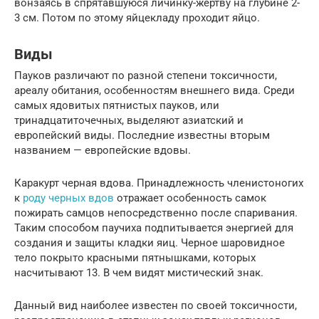
вонзаясь в спрятавшуюся личинку-жертву на глубине 2-
3 см. Потом по этому яйцекладу проходит яйцо.
Виды
Пауков различают по разной степени токсичности,
ареалу обитания, особенностям внешнего вида. Среди
самых ядовитых пятнистых пауков, или
тринадцатиточечных, выделяют азиатский и
европейский виды. Последние известны вторым
названием — европейские вдовы.
Каракурт черная вдова. Принадлежность членистоногих
к
роду черных вдов
отражает особенность самок
пожирать самцов непосредственно после спаривания.
Таким способом паучиха подпитывается энергией для
создания и защиты кладки яиц. Черное шаровидное
тело покрыто красными пятнышками, которых
насчитывают 13. В чем видят мистический знак.
Данный вид наиболее известен по своей токсичности,