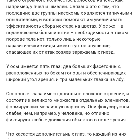
такого огромного количества волосков на теле, как,
например, у пчел и шмелей. Связано это с тем, что
последние две группы насекомых являются типичными
опылителями, и волоски помогают им увеличивать
эффективность сбора нектара на цветах. У ос же – в
подавляющем большинстве – необходимости в таком
покрове тела нет, только лишь некоторые
паразитические виды имеют густое опушение,
спасающее их от атак хозяев заражаемых гнезд.
У осы имеется пять глаз: два больших фасеточных,
расположенных по бокам головы и обеспечивающих
широкий угол зрения, и три маленьких глазка на лбу.
Основные глаза имеют довольно сложное строение, и
состоят из великого множества отдельных элементов,
формирующих мозаичную картинку. Они фокусируются
слабее, чем, например, у человека, но отлично
фиксируют любые движения объектов в поле зрения.
Что касается дополнительных глаз, то каждый из них