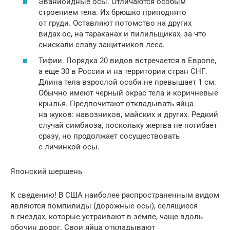
Эваниоидные осы. Отличаются особым
строением тела. Их брюшко приподнято
от груди. Оставляют потомство на других
видах ос, на тараканах и пилильщиках, за что
снискали славу защитников леса.
Тифии. Порядка 20 видов встречается в Европе,
а еще 30 в России и на территории стран СНГ.
Длина тела взрослой особи не превышает 1 см.
Обычно имеют черный окрас тела и коричневые
крылья. Предпочитают откладывать яйца
на жуков: навозников, майских и других. Редкий
случай симбиоза, поскольку жертва не погибает
сразу, но продолжает сосуществовать
с личинкой осы.
Японский шершень
К сведению! В США наиболее распространенным видом
являются помпилиды (дорожные осы), селящиеся
в гнездах, которые устраивают в земле, чаще вдоль
обочин дорог. Свои яйца откладывают