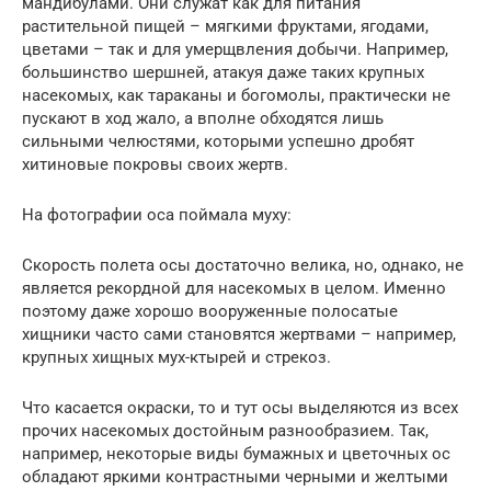
мандибулами. Они служат как для питания
растительной пищей – мягкими фруктами, ягодами,
цветами – так и для умерщвления добычи. Например,
большинство шершней, атакуя даже таких крупных
насекомых, как тараканы и богомолы, практически не
пускают в ход жало, а вполне обходятся лишь
сильными челюстями, которыми успешно дробят
хитиновые покровы своих жертв.
На фотографии оса поймала муху:
Скорость полета осы достаточно велика, но, однако, не
является рекордной для насекомых в целом. Именно
поэтому даже хорошо вооруженные полосатые
хищники часто сами становятся жертвами – например,
крупных хищных мух-ктырей и стрекоз.
Что касается окраски, то и тут осы выделяются из всех
прочих насекомых достойным разнообразием. Так,
например, некоторые виды бумажных и цветочных ос
обладают яркими контрастными черными и желтыми