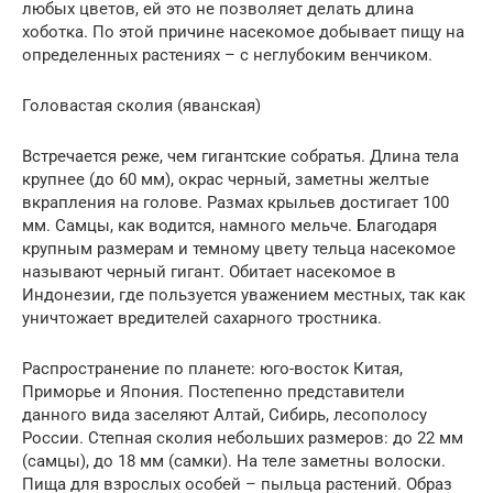
любых цветов, ей это не позволяет делать длина
хоботка. По этой причине насекомое добывает пищу на
определенных растениях – с неглубоким венчиком.
Головастая сколия (яванская)
Встречается реже, чем гигантские собратья. Длина тела
крупнее (до 60 мм), окрас черный, заметны желтые
вкрапления на голове. Размах крыльев достигает 100
мм. Самцы, как водится, намного мельче. Благодаря
крупным размерам и темному цвету тельца насекомое
называют черный гигант. Обитает насекомое в
Индонезии, где пользуется уважением местных, так как
уничтожает вредителей сахарного тростника.
Распространение по планете: юго-восток Китая,
Приморье и Япония. Постепенно представители
данного вида заселяют Алтай, Сибирь, лесополосу
России. Степная сколия небольших размеров: до 22 мм
(самцы), до 18 мм (самки). На теле заметны волоски.
Пища для взрослых особей – пыльца растений. Образ