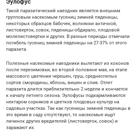
Эулофус
Такой паразитический наездник является внешним
групповым насекомым гусениц зимней пяденицы,
некоторых образцов бабочек, волнянки античной,
листоверток, совок, пяденицы-обдирало, плодовой
молелистовертки и других. В разные периоды отмечали
погибель гусениц зимней пяденицы на 27-37% от этого
паразита.
Полезные насекомые наездники вылетают из коконов
после перезимовки, во второй половине мая, на этапе
массового цветения черешен, груш, среднеспелых
сортов смородины, яблонь, вишен и слив. Отлет
паразита длится приблизительно 2 недели и кончается
к началу летнего сезона. Эулофусы подкармливаются
нектаром сорняков и цветков плодовых культур на
садовых участках. Так как гусеницы зимней пяденицы в
это время в саду отсутствуют, то насекомые ищут
личинок других вредителей (листоверток, совок) и
заражают их.