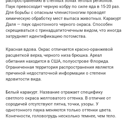
распространению в степных зонах теплых регионов.
Паук превосходит черную кобру по силе яда в 15-20 раз.
Для борьбы с опасным членистоногим проводят
химическую обработку мест выпаса животных. Каракурт
Даля — паук однотонного черного окраса. Способен
скрещиваться с тринадцатиточечным видом, что иногда
затрудняет идентификацию потомства.
Красная вдова. Окрас отличается красно-оранжевой
расцветкой верха, черного низа брюшка. Ареал
обитания находится в США, полуострове Флорида.
Ограниченная территория распространения является
причиной недостаточной информации о степени
ядовитости вида.
Белый каракурт. Название отражает специфику
светлого окраса желтоватого оттенка. В отличие от
сородичей отсутствуют пятна, точки, узоры. У
однотонного паука меняются только оттенки цвета.
Конечности, головогрудь несколько темнее, чем тело.