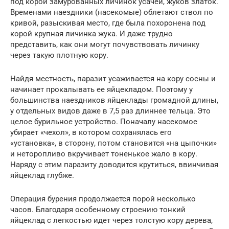
под корой замурованных личинок усачей, жуков златок.
Временами наездники (насекомые) облетают ствол по
кривой, разыскивая место, где была похоронена под
корой крупная личинка жука. И даже трудно
представить, как они могут почувствовать личинку
через такую плотную кору.
Найдя местность, паразит усаживается на кору сосны и
начинает прокалывать ее яйцекладом. Поэтому у
большинства наездников яйцеклады громадной длины,
у отдельных видов даже в 7,5 раз длиннее тельца. Это
целое бурильное устройство. Поначалу насекомое
убирает «чехол», в котором сохранялась его
«установка», в сторону, потом становится «на цыпочки»
и неторопливо вкручивает тоненькое жало в кору.
Наряду с этим паразиту доводится крутиться, ввинчивая
яйцеклад глубже.
Операция бурения продолжается порой несколько
часов. Благодаря особенному строению тонкий
яйцеклад с легкостью идет через толстую кору дерева,