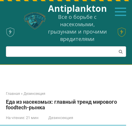
Перейти
Аntiplankton
к
контенту
Все о борьбе с
насекомыми,
грызунами и прочими
вредителями
Поиск:
Главная
»
Дезинсекция
Еда из насекомых: главный тренд мирового
foodtech-рынка
На чтение:
21 мин
Дезинсекция