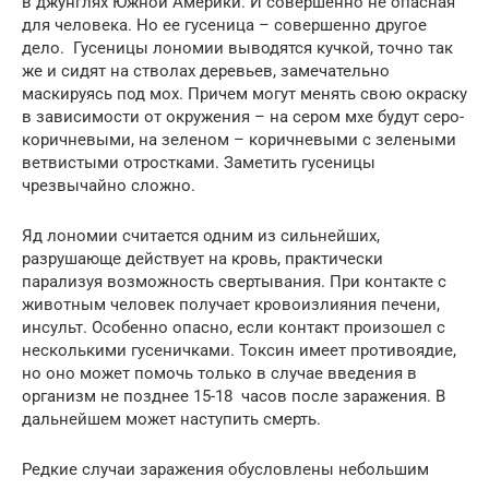
в джунглях Южной Америки. И совершенно не опасная
для человека. Но ее гусеница – совершенно другое
дело. Гусеницы лономии выводятся кучкой, точно так
же и сидят на стволах деревьев, замечательно
маскируясь под мох. Причем могут менять свою окраску
в зависимости от окружения – на сером мхе будут серо-
коричневыми, на зеленом – коричневыми с зелеными
ветвистыми отростками. Заметить гусеницы
чрезвычайно сложно.
Яд лономии считается одним из сильнейших,
разрушающе действует на кровь, практически
парализуя возможность свертывания. При контакте с
животным человек получает кровоизлияния печени,
инсульт. Особенно опасно, если контакт произошел с
несколькими гусеничками. Токсин имеет противоядие,
но оно может помочь только в случае введения в
организм не позднее 15-18 часов после заражения. В
дальнейшем может наступить смерть.
Редкие случаи заражения обусловлены небольшим