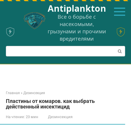
Перейти
Аntiplankton
к
контенту
Все о борьбе с
насекомыми,
грызунами и прочими
вредителями
Поиск:
Главная
»
Дезинсекция
Пластины от комаров. как выбрать
действенный инсектицид
На чтение:
23 мин
Дезинсекция