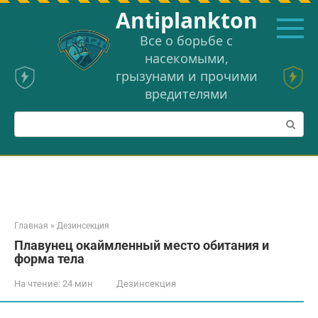
Перейти
Аntiplankton
к
контенту
Все о борьбе с
насекомыми,
грызунами и прочими
вредителями
Поиск:
Главная
»
Дезинсекция
Плавунец окаймленный место обитания и
форма тела
На чтение:
24 мин
Дезинсекция