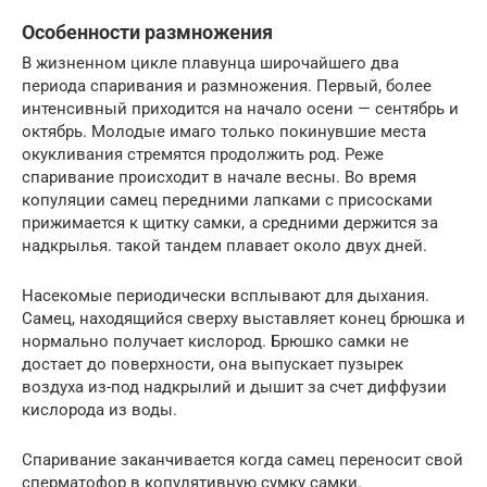
Особенности размножения
В жизненном цикле плавунца широчайшего два
периода спаривания и размножения. Первый, более
интенсивный приходится на начало осени — сентябрь и
октябрь. Молодые имаго только покинувшие места
окукливания стремятся продолжить род. Реже
спаривание происходит в начале весны. Во время
копуляции самец передними лапками с присосками
прижимается к щитку самки, а средними держится за
надкрылья. такой тандем плавает около двух дней.
Насекомые периодически всплывают для дыхания.
Самец, находящийся сверху выставляет конец брюшка и
нормально получает кислород. Брюшко самки не
достает до поверхности, она выпускает пузырек
воздуха из-под надкрылий и дышит за счет диффузии
кислорода из воды.
Спаривание заканчивается когда самец переносит свой
сперматофор в копулятивную сумку самки.