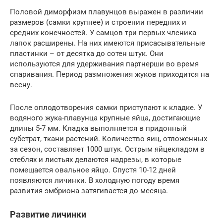
Половой диморфизм плавунцов выражен в различии
размеров (самки крупнее) и строении передних и
средних конечностей. У самцов три первых членика
лапок расширены. На них имеются присасывательные
пластинки – от десятка до сотен штук. Они
используются для удерживания партнерши во время
спаривания. Период размножения жуков приходится на
весну.
После оплодотворения самки приступают к кладке. У
водяного жука-плавунца крупные яйца, достигающие
длины 5-7 мм. Кладка выполняется в придонный
субстрат, ткани растений. Количество яиц, отложенных
за сезон, составляет 1000 штук. Острым яйцекладом в
стеблях и листьях делаются надрезы, в которые
помещается овальное яйцо. Спустя 10-12 дней
появляются личинки. В холодную погоду время
развития эмбриона затягивается до месяца.
Развитие личинки