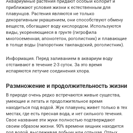
Аквариумные растения придают особый колорит и
приближают условия жизни к естественным для
плавунцов. Растения являются не только
декоративным украшением, они способствуют обмену
веществ, обогащают воду кислородом. Используются
виды, укореняющиеся в грунте (гигрофила
многосеменная, апоногетон, роголистник) и плавающие
в толще воды (папоротник таиландский, роголистник).
Информация. Перед заливанием в аквариум воду
отстаивают в течение 2-3 суток. За это время
испаряются летучие соединения хлора.
Размножение и продолжительность жизни
В природе очень редко встречаются живые существа,
умеющие и летать и продолжительное время
находиться под водой. Жук плавунец живет только в тех
местах, где есть пресная вода, и нет сильного течения.
Свое название эти жуки полностью подтверждают
своим образом жизни. 90% времени хищник находится
под водой, выслеживая добычу или отдыхая. Отдых