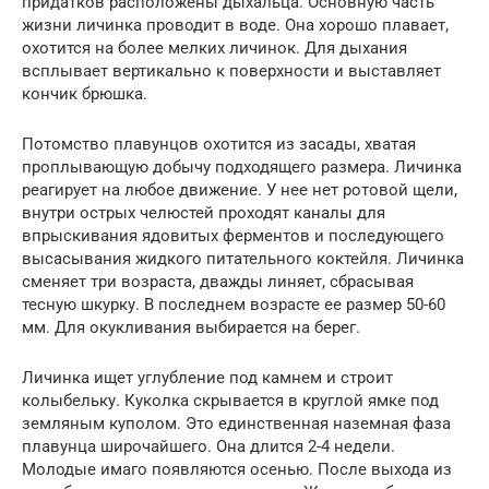
придатков расположены дыхальца. Основную часть
жизни личинка проводит в воде. Она хорошо плавает,
охотится на более мелких личинок. Для дыхания
всплывает вертикально к поверхности и выставляет
кончик брюшка.
Потомство плавунцов охотится из засады, хватая
проплывающую добычу подходящего размера. Личинка
реагирует на любое движение. У нее нет ротовой щели,
внутри острых челюстей проходят каналы для
впрыскивания ядовитых ферментов и последующего
высасывания жидкого питательного коктейля. Личинка
сменяет три возраста, дважды линяет, сбрасывая
тесную шкурку. В последнем возрасте ее размер 50-60
мм. Для окукливания выбирается на берег.
Личинка ищет углубление под камнем и строит
колыбельку. Куколка скрывается в круглой ямке под
земляным куполом. Это единственная наземная фаза
плавунца широчайшего. Она длится 2-4 недели.
Молодые имаго появляются осенью. После выхода из