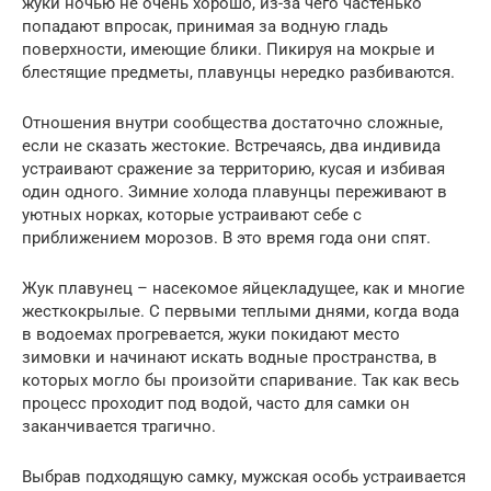
жуки ночью не очень хорошо, из-за чего частенько
попадают впросак, принимая за водную гладь
поверхности, имеющие блики. Пикируя на мокрые и
блестящие предметы, плавунцы нередко разбиваются.
Отношения внутри сообщества достаточно сложные,
если не сказать жестокие. Встречаясь, два индивида
устраивают сражение за территорию, кусая и избивая
один одного. Зимние холода плавунцы переживают в
уютных норках, которые устраивают себе с
приближением морозов. В это время года они спят.
Жук плавунец – насекомое яйцекладущее, как и многие
жесткокрылые. С первыми теплыми днями, когда вода
в водоемах прогревается, жуки покидают место
зимовки и начинают искать водные пространства, в
которых могло бы произойти спаривание. Так как весь
процесс проходит под водой, часто для самки он
заканчивается трагично.
Выбрав подходящую самку, мужская особь устраивается