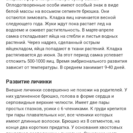
Оплодотворенные особи имеют особый знак в виде
белой массы на восьмом сегменте брюшка. Они
остаются зимовать. Кладка яиц начинается весной
следующего года. Жуки ждут пока растает лед на
водоеме и оживет растительность. В марте-апреле
самка откладывает яйца на стебли и листья водных
растений. Через надрез, сделанный острым
яйцекладом, яйца попадают в ткани растений. Кладка
растягивается до июня. За этот период самка успевает
отложить 500-1000 яиц. Время эмбрионального развития
зависит от температуры. В среднем занимает 9-40 дней.
Развитие личинки
Внешне личинки совершенно не похожи на родителей. У
них удлиненное брюшко, голова в форме сердца и
серповидные верхние челюсти. Имеет две пары
простых глазков, усики с 6 члениками. К груди крепится
три пары плавательных ног, все членики которых
имеют длинные волоски. Брюшко из 8 сегментов, на
конце два коротких придатка. У основания хвостовых