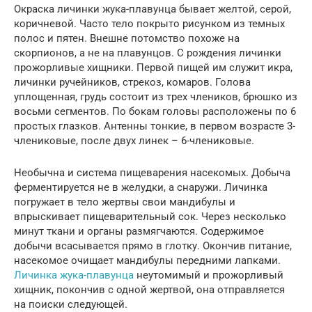
Окраска личинки жука-плавунца бывает желтой, серой,
коричневой. Часто тело покрыто рисунком из темных
полос и пятен. Внешне потомство похоже на
скорпионов, а не на плавунцов. С рождения личинки
прожорливые хищники. Первой пищей им служит икра,
личинки ручейников, стрекоз, комаров. Голова
уплощенная, грудь состоит из трех члеников, брюшко из
восьми сегментов. По бокам головы расположены по 6
простых глазков. Антенны тонкие, в первом возрасте 3-
члениковые, после двух линек – 6-члениковые.
Необычна и система пищеварения насекомых. Добыча
ферментируется не в желудки, а снаружи. Личинка
погружает в тело жертвы свои мандибулы и
впрыскивает пищеварительный сок. Через несколько
минут ткани и органы размягчаются. Содержимое
добычи всасывается прямо в глотку. Окончив питание,
насекомое очищает мандибулы передними лапками.
Личинка жука-плавунца
неутомимый и прожорливый
хищник, покончив с одной жертвой, она отправляется
на поиски следующей.