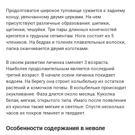
Продолговатое широкое туловище сужается к заднему
концу, увенчанному двумя церками. На нем
присутствуют различные образования: шипики,
щетинки, чешуйки. Три пары длинных конечностей
крепятся к грудным сегментам. Ноги состоят из 5
члеников. На бедрах и голенях плавательные волоски,
лапка оканчивается двумя коготками.
В своем развитии личинка сменяет 3 возраста.
Наиболее продолжительным является последний
третий возраст. В начале осени личинка покидает
водоем. На берегу она строит колыбельку из остатков
растений и комочков почвы. В колыбельке происходит
окукливание. Фаза длится около месяца. Куколка
белая, мягкая, открытого типа. Имаго после появления
из куколки также мягкие и светлые. Спустя несколько
часов их покров темнеет и твердеет.
Особенности содержания в неволе