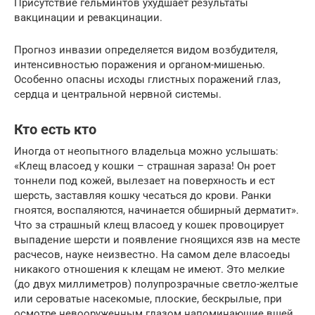
Присутствие гельминтов ухудшает результаты
вакцинации и ревакцинации.
Прогноз инвазии определяется видом возбудителя,
интенсивностью поражения и органом-мишенью.
Особенно опасны исходы глистных поражений глаз,
сердца и центральной нервной системы.
Кто есть кто
Иногда от неопытного владельца можно услышать:
«Клещ власоед у кошки – страшная зараза! Он роет
тоннели под кожей, вылезает на поверхность и ест
шерсть, заставляя кошку чесаться до крови. Ранки
гноятся, воспаляются, начинается обширный дерматит».
Что за страшный клещ власоед у кошек провоцирует
выпадение шерсти и появление гноящихся язв на месте
расчесов, науке неизвестно. На самом деле власоеды
никакого отношения к клещам не имеют. Это мелкие
(до двух миллиметров) полупрозрачные светло-желтые
или сероватые насекомые, плоские, бескрылые, при
осмотре невооруженным глазом напоминающие вшей.