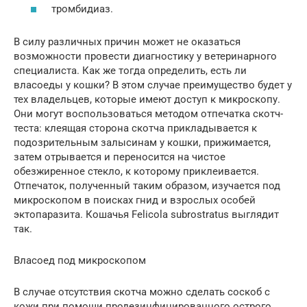
тромбидиаз.
В силу различных причин может не оказаться
возможности провести диагностику у ветеринарного
специалиста. Как же тогда определить, есть ли
власоеды у кошки? В этом случае преимущество будет у
тех владельцев, которые имеют доступ к микроскопу.
Они могут воспользоваться методом отпечатка скотч-
теста: клеящая сторона скотча прикладывается к
подозрительным залысинам у кошки, прижимается,
затем отрывается и переносится на чистое
обезжиренное стекло, к которому приклеивается.
Отпечаток, полученный таким образом, изучается под
микроскопом в поисках гнид и взрослых особей
эктопаразита. Кошачья Felicola subrostratus выглядит
так.
Власоед под микроскопом
В случае отсутствия скотча можно сделать соскоб с
кожи при помощи продезинфицированного острого