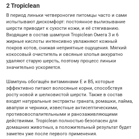
2 Tropiclean
В период линьки четвероногие питомцы часто и сами
испытывают дискомфорт: постоянное вылизывание
шерсти приводит к сухости кожи, и её стягиванию.
Входящие в состав шампуня Tropiclean Омега 3 и 6
жирные кислоты интенсивно увлажняют кожный
покров котов, снижая неприятные ощущения. Мягкий
кокосовый очиститель и овсяные хлопья аккуратно
удаляют старую шерсть, поэтому процесс линьки
значительно ускоряется.
Шампунь обогащён витаминами Е и В5, которые
эффективно питают волосяные корни, способствуя
росту новой и шелковистой шерсти. Также в состав
входят натуральные экстракты граната, ромашки, лайма,
авапухи и черники, известные антисептическими,
противовоспалительными и ранозаживляющими
действиями. Tropiclean полностью безопасен для
домашних животных, а положительный результат будет
заметен уже после первого применения.