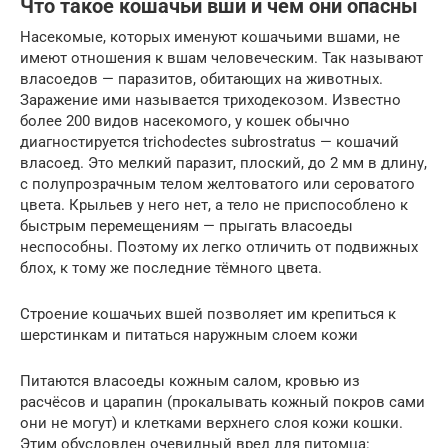
Что такое кошачьи вши и чем они опасны
Насекомые, которых именуют кошачьими вшами, не
имеют отношения к вшам человеческим. Так называют
власоедов — паразитов, обитающих на животных.
Заражение ими называется триходекозом. Известно
более 200 видов насекомого, у кошек обычно
диагностируется trichodectes subrostratus — кошачий
власоед. Это мелкий паразит, плоский, до 2 мм в длину,
с полупрозрачным телом желтоватого или сероватого
цвета. Крыльев у него нет, а тело не приспособлено к
быстрым перемещениям — прыгать власоеды
неспособны. Поэтому их легко отличить от подвижных
блох, к тому же последние тёмного цвета.
Строение кошачьих вшей позволяет им крепиться к
шерстинкам и питаться наружным слоем кожи
Питаются власоеды кожным салом, кровью из
расчёсов и царапин (прокалывать кожный покров сами
они не могут) и клетками верхнего слоя кожи кошки.
Этим обусловлен очевидный вред для питомца: