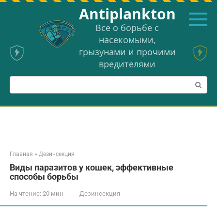
Перейти
Аntiplankton
к
контенту
Все о борьбе с
насекомыми,
грызунами и прочими
вредителями
Поиск:
Главная
»
Дезинсекция
Виды паразитов у кошек, эффективные
способы борьбы
На чтение:
20 мин
Дезинсекция