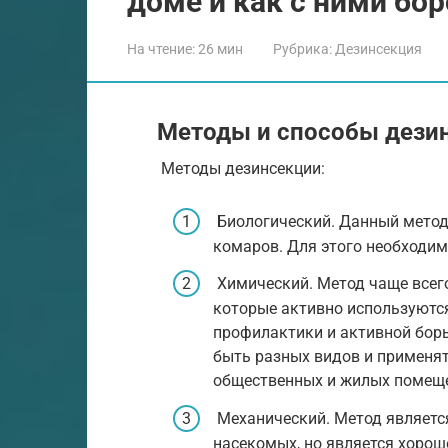
доме и как с ними бо
На чтение:
26 мин
Рубрика:
Дезинсекция
Методы и способы дези
Методы дезинсекции:
Биологический. Данный метод 
комаров. Для этого необходим
Химический. Метод чаще всег
которые активно используются
профилактики и активной бор
быть разных видов и применять
общественных и жилых помеще
Механический. Метод являет
насекомых, но является хорош