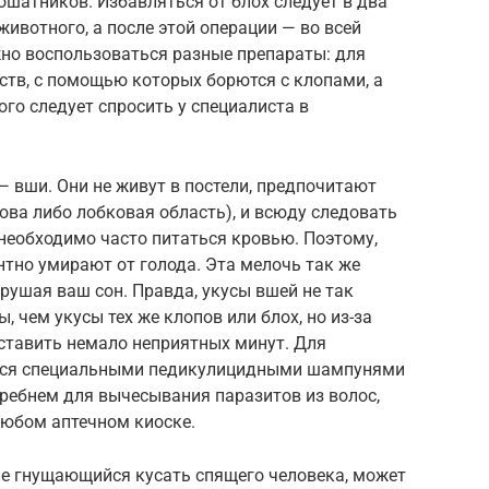
ошатников. Избавляться от блох следует в два
 животного, а после этой операции — во всей
ужно воспользоваться разные препараты: для
ств, с помощью которых борются с клопами, а
го следует спросить у специалиста в
— вши. Они не живут в постели, предпочитают
лова либо лобковая область), и всюду следовать
необходимо часто питаться кровью. Поэтому,
нтно умирают от голода. Эта мелочь так же
рушая ваш сон. Правда, укусы вшей не так
 чем укусы тех же клопов или блох, но из-за
ставить немало неприятных минут. Для
ться специальными педикулицидными шампунями
 гребнем для вычесывания паразитов из волос,
любом аптечном киоске.
не гнущающийся кусать спящего человека, может