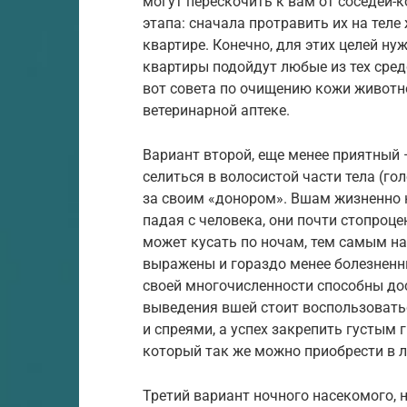
могут перескочить к вам от соседей-к
этапа: сначала протравить их на теле
квартире. Конечно, для этих целей н
квартиры подойдут любые из тех сред
вот совета по очищению кожи животно
ветеринарной аптеке.
Вариант второй, еще менее приятный 
селиться в волосистой части тела (го
за своим «донором». Вшам жизненно 
падая с человека, они почти стопроце
может кусать по ночам, тем самым на
выражены и гораздо менее болезненны,
своей многочисленности способны до
выведения вшей стоит воспользова
и спреями, а успех закрепить густым
который так же можно приобрести в 
Третий вариант ночного насекомого, 