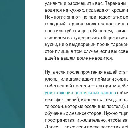
удивить и рассмешить вас. Тараканы.
водятся на кухнях, подъедают крошки
Немногие знают, но при недостатке 
голодный таракан может заползти в п
носа или губ спящего. Впрочем, такие 
основном в студенческих общежитиях, 
кухни, ни о выдворении прочь тарака
стоит лишь в том случае, если вы сове
вшей в вашем доме не водится.
Ну, а если после прочтения нашей ста
клопы, или даже вдруг поймали жирн
собственной постели — алгоритм дейс
уничтожения постельных клопов
(обы
неэффективны), концентратом для ра
те особи, которые осели вне постели)
обученных дезинсекторов. Нужно тща
пространства, и желательно, чтобы в
Далее — даже если после всех этих д