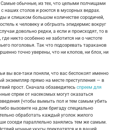
 Самые обычные, из тех, что целыми полчищами
 с наших столов и роются в мусорных ведрах.
воды и слишком большом количестве сородичей,
остель к человеку и обгрызть эпидермис вокруг
случаи довольно редки, а если и происходят, то в
где никто особенно не заботится ни о чистоте
ньего поголовья. Так что подозревать тараканов
ршенно точно уверены, что ни клопов, ни блох, ни
тьи вы все-таки поняли, что вас беспокоят именно
ый экземпляр прямо на месте преступления — в
твий прост. Сначала обзаведитесь
спреем для
чные спреи от насекомых могут оказаться
зведения (чтобы вымыть пол и тем самым убить
, либо вызовите на дом бригаду специально
тельно обработать каждый уголок жилого
аши соседи параллельно занялись тем же самым.
ействий ночные укусы прекратятся и в вашей