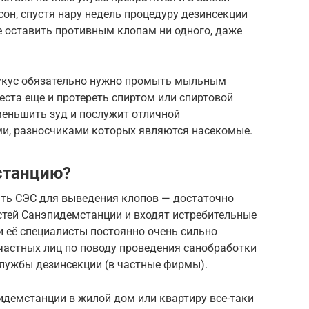
сон, спустя нару недель процедуру дезинсекции
е оставить противным клопам ни одного, даже
й укус обязательно нужно промыть мыльным
еста еще и протереть спиртом или спиртовой
меньшить зуд и послужит отличной
и, разносчиками которых являются насекомые.
станцию?
ать СЭС для выведения клопов — достаточно
остей Санэпидемстанции и входят истребительные
и её специалисты постоянно очень сильно
частных лиц по поводу проведения санобработки
службы дезинсекции (в частные фирмы).
идемстанции в жилой дом или квартиру все-таки