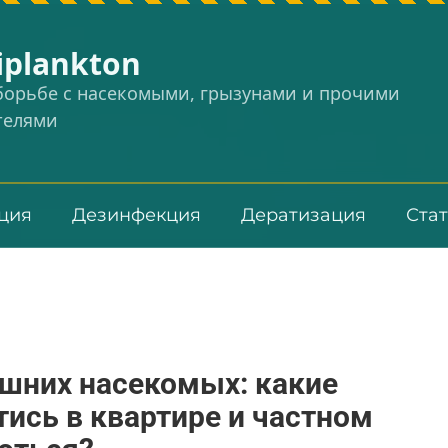
iplankton
 борьбе с насекомыми, грызунами и прочими
телями
ция
Дезинфекция
Дератизация
Ста
ашних насекомых: какие
тись в квартире и частном