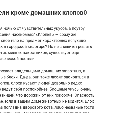
тели кроме домашних клопов0
я ночью от чувствительных укусов, а поутру
дения насекомых? «Клопы! » — сразу же
 свое тело на предмет характерных вспухших
сь в городской квартире? Но не спешите грешить
этих мелких пакостников, существует еще
овеческой постели.
грожает владельцами домашних животных, в
ные блохи. Да-да, они тоже любят забираться в
клопов, блохи кусают людей довольно редко —
е ведут себя поспокойнее. Блошные укусы очень
азницей, что дорожки от них покороче. Опасность
е, если в вашем доме животных не водится. Блох
аз погладив дворового кота, либо незваные гости