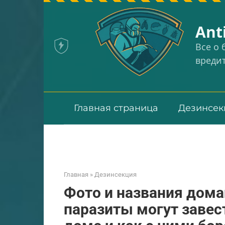
Перейти
к
Аnt
контенту
Все о
вреди
Главная страница
Дезинсек
Главная
»
Дезинсекция
Фото и названия дом
паразиты могут завес