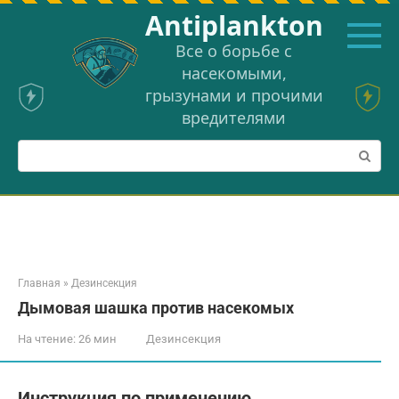
Перейти
Аntiplankton
к
контенту
Все о борьбе с
насекомыми,
грызунами и прочими
вредителями
Поиск:
Главная
»
Дезинсекция
Дымовая шашка против насекомых
На чтение:
26 мин
Дезинсекция
Инструкция по применению