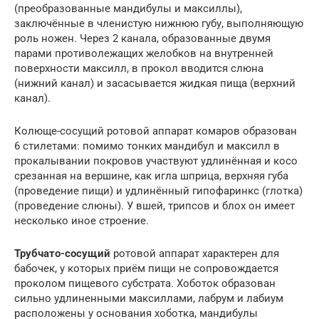
(преобразованные мандибулы и максиллы),
заключённые в членистую нижнюю губу, выполняющую
роль ножен. Через 2 канала, образованные двумя
парами противолежащих желобков на внутренней
поверхности максилл, в прокол вводится слюна
(нижний канал) и засасывается жидкая пища (верхний
канал).
Колюще-сосущий ротовой аппарат комаров образован
6 стилетами: помимо тонких мандибул и максилл в
прокалывании покровов участвуют удлинённая и косо
срезанная на вершине, как игла шприца, верхняя губа
(проведение пищи) и удлинённый гипофаринкс (глотка)
(проведение слюны). У вшей, трипсов и блох он имеет
несколько иное строение.
Трубчато-сосущий
ротовой аппарат характерен для
бабочек, у которых приём пищи не сопровождается
проколом пищевого субстрата. Хоботок образован
сильно удлиненными максиллами, лабрум и лабиум
расположены у основания хоботка, мандибулы