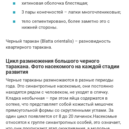
хитиновая оболочка блестящая;
3 пары конечностей – лапки многочлениковые;
тело сегментировано, более заметно это с
нижней стороны.
Черный таракан (Blatta orientalis) – разновидность
квартирного таракана.
Цикл размножения большого черного
таракана. Фото насекомого на каждой стадии
развития
Черные тараканы размножаются в разные периоды
года. Это синантропные насекомые, они постоянно
находятся рядом с человеком, не уходят в спячку.
Кладка необычная – при этом яйца содержатся в
оотеке, что представляет собой кожистый мешочек
прямоугольной формы со скругленными углами. За
один цикл появляется от 8 до 20 личинок.Насекомые
относятся к группе синантропных особей, это означает,
что они пропускают этап окукливания, а молодые