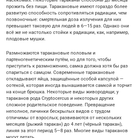
насекомых. Некоторые тараканы способны до месяца
прожить без пищи. Таракановые имеют гораздо более
развитую способность сопротивляться радиации, чем
позвоночные: смертельная доза излучения для них
превышает таковую для людей в 6—15 раз. Однако они
всё же не настолько стойки к радиации, как, например,
плодовые мушки.
Размножаются таракановые половым и
партеногенетическим путём, но для того, чтобы
приступить к размножению, самка должна хотя бы раз
спариться с самцом. Современные таракановые
откладывают яйца, защищённые особой капсулой —
оотекой, которая иногда вынашивается самкой и торчит
на конце брюшка. Некоторые виды живородящи; у
тараканов рода Cryptocercus и некоторых других
сложное родительское поведение. Превращение
неполное, личинки бескрылых видов с трудом
отличимы от взрослых; развиваются от нескольких
месяцев (рыжий таракан) до 4 лет (чёрный таракан),
линяя за этот период 5—8 раз. Многие виды тараканов
могут летать.