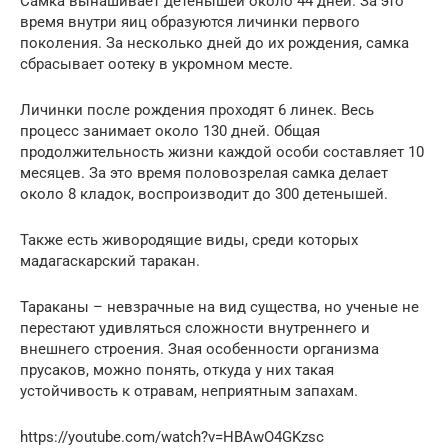
Самка вынашивает детенышей около 44 дней. За это
время внутри яиц образуются личинки первого
поколения. За несколько дней до их рождения, самка
сбрасывает оотеку в укромном месте.
Личинки после рождения проходят 6 линек. Весь
процесс занимает около 130 дней. Общая
продолжительность жизни каждой особи составляет 10
месяцев. За это время половозрелая самка делает
около 8 кладок, воспроизводит до 300 детенышей.
Также есть живородящие виды, среди которых
мадагаскарский таракан.
Тараканы – невзрачные на вид существа, но ученые не
перестают удивляться сложности внутреннего и
внешнего строения. Зная особенности организма
прусаков, можно понять, откуда у них такая
устойчивость к отравам, неприятным запахам.
https://youtube.com/watch?v=HBAwO4GKzsc