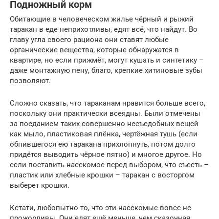
Подножный корм
Обитающие в человеческом жилье чёрный и рыжий
таракан в еде неприхотливы, едят всё, что найдут. Во
главу угла своего рациона они ставят любые
органические вещества, которые обнаружатся в
квартире, но если прижмёт, могут кушать и синтетику –
даже монтажную пену, благо, крепкие хитиновые зубы
позволяют.
Сложно сказать, что тараканам нравится больше всего,
поскольку они практически всеядны. Были отмечены
за поеданием таких совершенно несъедобных вещей
как мыло, пластиковая плёнка, чертёжная тушь (если
обпившегося ею таракана прихлопнуть, потом долго
придётся выводить чёрное пятно) и многое другое. Но
если поставить насекомое перед выбором, что съесть –
пластик или хлебные крошки – таракан с восторгом
выберет крошки.
Кстати, любопытно то, что эти насекомые вовсе не
прожорливы. Они едят ещё меньше, чем сказочная