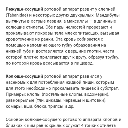
Режуще-сосущий
ротовой аппарат развит у слепней
(Tabanidae) и некоторых других двукрылых. Мандибулы
вытянуты в острые лезвия, а максиллы — в длинные
колющие стилеты. Обе пары челюстей прорезают и
прокалывают покровы тела млекопитающих, вызывая
кровотечение из ранки. Эта кровь собирается с
помощью напоминающего губку образования на
нижней губе и доставляется к вершине глотки, части
которой плотно прилегают друг к другу, образуя трубку,
по которой кровь всасывается в пищевод.
Колюще-сосущий
ротовой аппарат развился у
насекомых для потребления жидкой пищи, которым
для этого необходимо прокалывать пищевой субстрат.
Примеры: клопы (постельные клопы, водомерки),
равнокрылые (тли, цикады, червецы и щитовки),
комары, вши, блохи, трипсы и др.
Основой колюще-сосущего ротового аппарата клопов и
близких к ним равнокрылых служат 4 тонких стилета