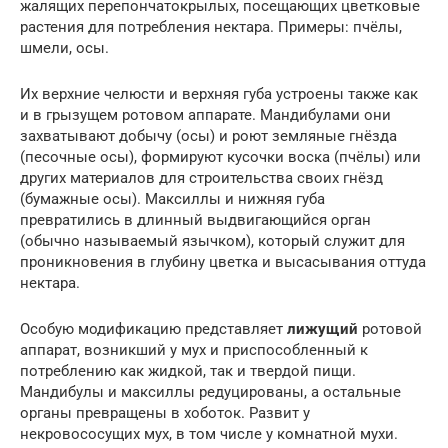
жалящих перепончатокрылых, посещающих цветковые
растения для потребления нектара. Примеры: пчёлы,
шмели, осы.
Их верхние челюсти и верхняя губа устроены также как
и в грызущем ротовом аппарате. Мандибулами они
захватывают добычу (осы) и роют земляные гнёзда
(песочные осы), формируют кусочки воска (пчёлы) или
других материалов для строительства своих гнёзд
(бумажные осы). Максиллы и нижняя губа
превратились в длинный выдвигающийся орган
(обычно называемый язычком), который служит для
проникновения в глубину цветка и высасывания оттуда
нектара.
Особую модификацию представляет
лижущий
ротовой
аппарат, возникший у мух и приспособленный к
потреблению как жидкой, так и твердой пищи.
Мандибулы и максиллы редуцированы, а остальные
органы превращены в хоботок. Развит у
некровососущих мух, в том числе у комнатной мухи.