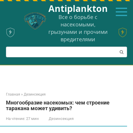
Перейти
Аntiplankton
к
контенту
Все о борьбе с
насекомыми,
грызунами и прочими
вредителями
Поиск:
Главная
»
Дезинсекция
Многообразие насекомых: чем строение
таракана может удивить?
На чтение:
27 мин
Дезинсекция