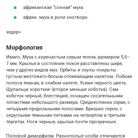
африканская “сонная” муха
африк. муха в роли снотворн.
хедер>
Морфология
Имаго. Муха с коренастым серым телом, размером 5,5–
7 мм. Крылья в состоянии покоя расставлены шире,
чем у других видов мух. Орбиты и скулы покрыты
густым желтовато-белым отливающим налетом. Лобная
полоса темная, в слабом налете. Усики черного цвета.
Щупальце короткие (второе меньше хоботка). Сам
хоботок черный, блестящий, оснащен сосательными
лопастями небольшого размера. Среднеспинка серая, с
четырьмя продольными полосами. Брюшко серое, с
округлыми темными пятнами на четвертом и третьем
тергитах. Ноги черные, крылья почти прозрачные.
Половой диморфизм. Разнополые особи отличаются