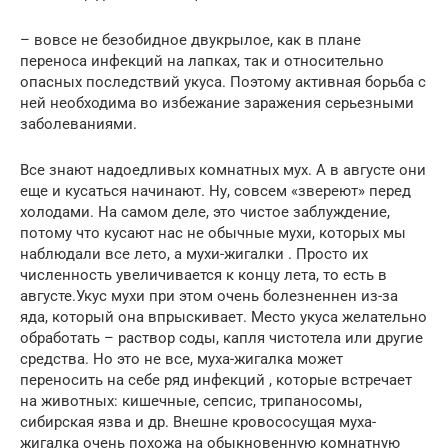
– вовсе не безобидное двукрылое, как в плане
переноса инфекций на лапках, так и относительно
опасных последствий укуса. Поэтому активная борьба с
ней необходима во избежание заражения серьезными
заболеваниями.
Все знают надоедливых комнатных мух. А в августе они
еще и кусаться начинают. Ну, совсем «звереют» перед
холодами. На самом деле, это чистое заблуждение,
потому что кусают нас не обычные мухи, которых мы
наблюдали все лето, а мухи-жигалки . Просто их
численность увеличивается к концу лета, то есть в
августе.Укус мухи при этом очень болезненнен из-за
яда, который она впрыскивает. Место укуса желательно
обработать – раствор соды, капля чистотела или другие
средства. Но это не все, муха-жигалка может
переносить на себе ряд инфекций , которые встречает
на животных: кишечные, сепсис, трипаносомы,
сибирская язва и др. Внешне кровососущая муха-
жигалка очень похожа на обыкновенную комнатную