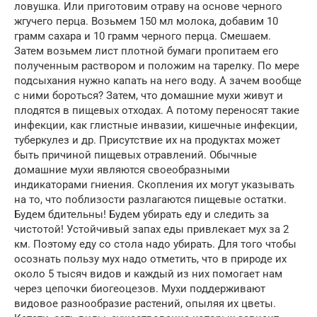
ловушка. Или приготовим отраву на основе черного
жгучего перца. Возьмем 150 мл молока, добавим 10
грамм сахара и 10 грамм черного перца. Смешаем.
Затем возьмем лист плотной бумаги пропитаем его
полученным раствором и положим на тарелку. По мере
подсыхания нужно капать на него воду. А зачем вообще
с ними бороться? Затем, что домашние мухи живут и
плодятся в пищевых отходах. А потому переносят такие
инфекции, как глистные инвазии, кишечные инфекции,
туберкулез и др. Присутствие их на продуктах может
быть причиной пищевых отравлений. Обычные
домашние мухи являются своеобразными
индикаторами гниения. Скопления их могут указывать
на то, что поблизости разлагаются пищевые остатки.
Будем бдительны! Будем убирать еду и следить за
чистотой! Устойчивый запах еды привлекает мух за 2
км. Поэтому еду со стола надо убирать. Для того чтобы
осознать пользу мух надо отметить, что в природе их
около 5 тысяч видов и каждый из них помогает нам
через цепочки биогеоцезов. Мухи поддерживают
видовое разнообразие растений, опыляя их цветы.