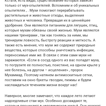
Кстати, есть виды, существование которых зависит
только от мух-опылителей. Вспомним и об уникальных
опылителях , . Мухи помогают перерабатывать
растительные и животные отходы, выделения
животных и человека. Превращая их в ценнейшее
удобрение. Они являются питанием для лягушек, птиц,
которые мухам обязаны своей жизнью. Мухи являются
нашими тренерами , так как гоняясь за ними, мы
тренируем ловкость, быстроту реакции и меткость. А
также есть мнение, что мухи же содержат природные
вещества, которые способны уничтожать инфекции,
переносимые ими же. В связи с этим сами мухи не
заражаются. «Если в сосуд одного из вас попадет муха,
то погрузите ее полностью, поистине, на одном крыле у
нее болезнь, на другом – исцеление» , пророк
Мухаммад. Поэтому натянем антимоскитные сетки,
поставим на окно букеты гвоздик, пижмы и будем
наслаждаться течением жизни вокруг нас!
Наверное, многие замечают, что каждое лето летают
надоедливые стаи мух. Особенно досаждают те,
которые проникают в человеческое жильё. Они жужжат,