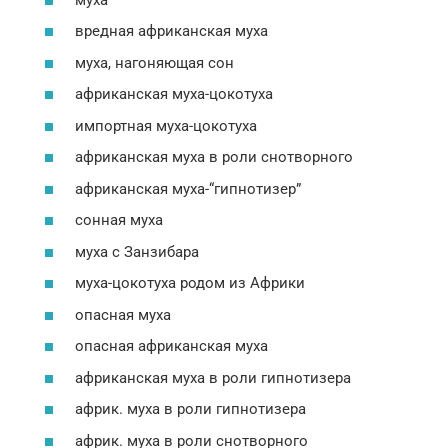
вредная африканская муха
муха, нагоняющая сон
африканская муха-цокотуха
импортная муха-цокотуха
африканская муха в роли снотворного
африканская муха-“гипнотизер”
сонная муха
муха с Занзибара
муха-цокотуха родом из Африки
опасная муха
опасная африканская муха
африканская муха в роли гипнотизера
африк. муха в роли гипнотизера
африк. муха в роли снотворного