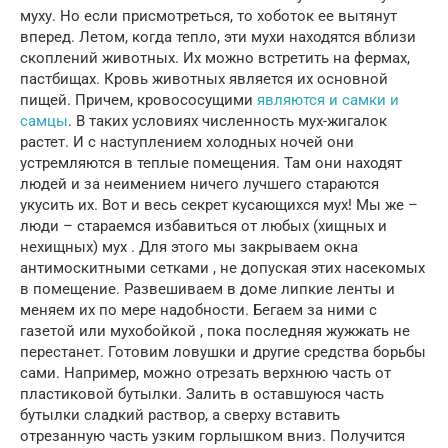
муху. Но если присмотреться, то хоботок ее вытянут
вперед. Летом, когда тепло, эти мухи находятся вблизи
скоплений животных. Их можно встретить на фермах,
пастбищах. Кровь животных является их основной
пищей. Причем, кровососущими
являются и самки и
самцы
. В таких условиях численность мух-жигалок
растет. И с наступлением холодных ночей они
устремляются в теплые помещения. Там они находят
людей и за неимением ничего лучшего стараются
укусить их. Вот и весь секрет кусающихся мух! Мы же –
люди – стараемся избавиться от любых (хищных и
нехищных) мух . Для этого мы закрываем окна
антимоскитными сетками , не допуская этих насекомых
в помещение. Развешиваем в доме липкие ленты и
меняем их по мере надобности. Бегаем за ними с
газетой или мухобойкой , пока последняя жужжать не
перестанет. Готовим ловушки и другие средства борьбы
сами. Например, можно отрезать верхнюю часть от
пластиковой бутылки. Залить в оставшуюся часть
бутылки сладкий раствор, а сверху вставить
отрезанную часть узким горлышком вниз. Получится