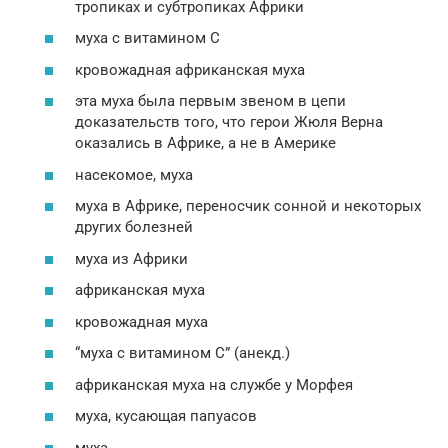
тропиках и субтропиках Африки
муха с витамином C
кровожадная африканская муха
эта муха была первым звеном в цепи
доказательств того, что герои Жюля Верна
оказались в Африке, а не в Америке
насекомое, муха
муха в Африке, переносчик сонной и некоторых
других болезней
муха из Африки
африканская муха
кровожадная муха
“муха с витамином С” (анекд.)
африканская муха на службе у Морфея
муха, кусающая папуасов
муха