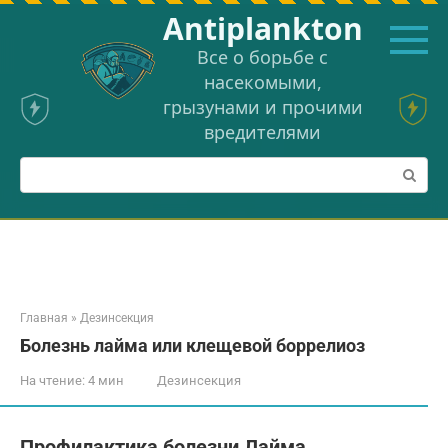
Перейти
Аntiplankton
к
контенту
Все о борьбе с
насекомыми,
грызунами и прочими
вредителями
Поиск:
Главная
»
Дезинсекция
Болезнь лайма или клещевой боррелиоз
На чтение:
4 мин
Дезинсекция
Профилактика болезни Лайма