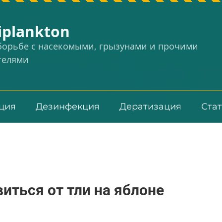
iplankton
 борьбе с насекомыми, грызунами и прочими
телями
ция
Дезинфекция
Дератизация
Ста
виться от тли на яблоне