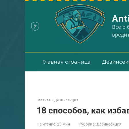
Перейти
к
Аnt
контенту
Все о
вреди
Главная страница
Дезинсек
Главная
»
Дезинсекция
18 способов, как изба
На чтение:
23 мин
Рубрика:
Дезинсекция