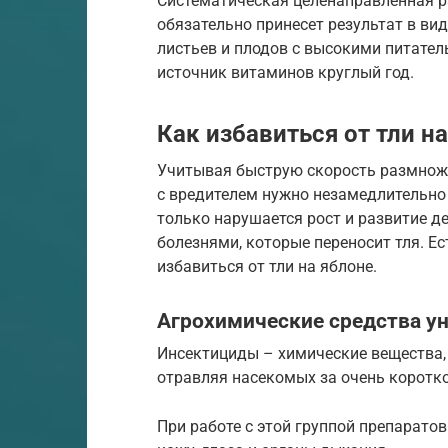
Систематическая целенаправленная р
обязательно принесет результат в ви
листьев и плодов с высокими питате
источник витаминов круглый год.
Как избавиться от тли н
Учитывая быструю скорость размнож
с вредителем нужно незамедлительно 
только нарушается рост и развитие д
болезнями, которые переносит тля. Е
избавиться от тли на яблоне.
Агрохимические средства у
Инсектициды – химические вещества,
отравляя насекомых за очень коротк
При работе с этой группой препарато