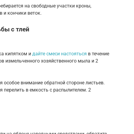
ребирается на свободные участки кроны,
 и кончики веток.
бы с тлей
ка кипятком и
дайте смеси настояться
в течение
ов измельченного хозяйственного мыла и 2
я особое внимание обратной стороне листьев.
 перелить в емкость с распылителем. 2
 тли на яблоне народными средствами, обратите