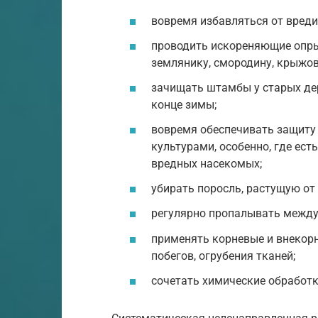
вовремя избавляться от вреди
проводить искореняющие опрыс
землянику, смородину, крыжов
зачищать штамбы у старых дер
конце зимы;
вовремя обеспечивать защиту
культурами, особенно, где ест
вредных насекомых;
убирать поросль, растущую от
регулярно пропалывать между
применять корневые и внекорн
побегов, огрубения тканей;
сочетать химические обработ