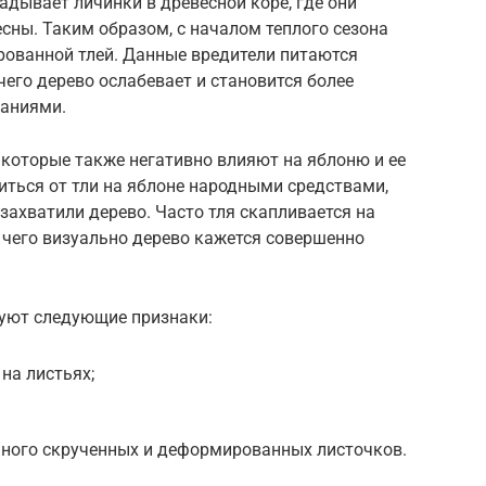
адывает личинки в древесной коре, где они
есны. Таким образом, с началом теплого сезона
рованной тлей. Данные вредители питаются
 чего дерево ослабевает и становится более
аниями.
, которые также негативно влияют на яблоню и ее
иться от тли на яблоне народными средствами,
захватили дерево. Часто тля скапливается на
а чего визуально дерево кажется совершенно
вуют следующие признаки:
на листьях;
много скрученных и деформированных листочков.