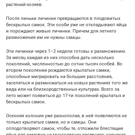
растений-хозяев.
После линьки личинки превращаются в плодовитых
бескрылых самок. Эти особи уже не откладывают яйца
и порождают живые личинки. Причем для летнего
размножения им не нужны самцы.
Эти личинки через 1–2 недели готовы к размножению.
За месяц каждая из них способна дать несколько
поколений, численностью до сотни тысяч особей. Во
втором поколении рождаются крылатые самки,
способные мигрировать на большие расстояния,
заселяться и размножаться на новых растениях того же
вида или на близкородственных культурах. Всего за
лето может появиться до 17-ти поколений крылатых и
бескрылых самок.
Осенняя колония уже разнополая, в ней появляются не
только крылатые самки, но и самцы. Они
оплодотворяют самок, чтобы те, отложили блестящие
яйца для зимовки на многолетних растениях: сорняках,