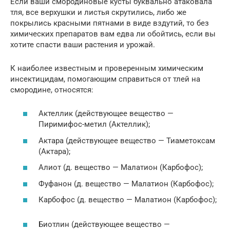
Если ваши смородиновые кусты буквально атаковала
тля, все верхушки и листья скрутились, либо же
покрылись красными пятнами в виде вздутий, то без
химических препаратов вам едва ли обойтись, если вы
хотите спасти ваши растения и урожай.
К наиболее известным и проверенным химическим
инсектицидам, помогающим справиться от тлей на
смородине, относятся:
Актеллик (действующее вещество —
Пиримифос-метил (Актеллик);
Актара (действующее вещество — Тиаметоксам
(Актара);
Алиот (д. вещество — Малатион (Карбофос);
Фуфанон (д. вещество — Малатион (Карбофос);
Карбофос (д. вещество — Малатион (Карбофос);
Биотлин (действующее вещество —