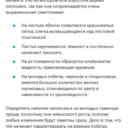
Выявить тлю на молодом или взрослом дереве
несложно, так как она сопровождается очень
выраженными симптомами:
На листьях яблони появляются красноватые
пятна, слегка возвышающиеся над листовой
пластинкой.
Листья скручиваются, темнеют и постепенно
начинают засыхать.
На их поверхности образуется клейковатая
жидкость, привлекающая муравьев.
На молодых побегах, черенках и плодоножках
имеется большое количество мелких
насекомых, отличающихся по цвету в
зависимости от разновидности.
Определить наличие насекомых на молодых саженцах
проще, поскольку они невысокого роста, поэтому
любые изменения будут заметны сразу. Дело в том, что
тля начинает паразитировать на верхних побегах,