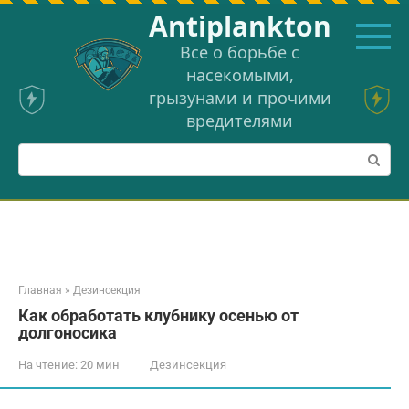
Перейти
Аntiplankton
к
контенту
Все о борьбе с
насекомыми,
грызунами и прочими
вредителями
Поиск:
Главная
»
Дезинсекция
Как обработать клубнику осенью от
долгоносика
На чтение:
20 мин
Дезинсекция