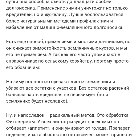
сутки она способна съесть до двадцати особей
долгоносика. Применение химии уничтожит не только
вредителей, но и жужелицу. Лучше воспользоваться
более натуральными методами профилактики и
избавления от малинно-земляничного долгоносика.
Есть еще способ, применяемый многими дачниками, но
он снижает зимостойкость земляничных кустов, и мы
его не применяем. А так как его часто упоминают в
справочниках по сельскому хозяйству, поэтому просто
его обозначим:
На зиму полностью срезают листья земляники и
убирают все остатки с участков. Без остатков растений
бо́льшая часть вредителя не перезимует (но и
землянике будет несладко).
Ну, и напоследок – радикальный метод. Это обработка
Фитовермом. У всех листогрызущих насекомых он
отбивает «аппетит», и они умирают от голода. Препарат
недешев, и хотя абсолютно нетоксичен, может принести