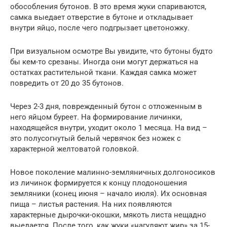
обособления бутонов. В это время жуки спариваются,
самка выедает отверстие в бутоне и откладывает
внутри яйцо, после чего подгрызает цветоножку.
При визуальном осмотре Вы увидите, что бутоны будто
бы кем-то срезаны. Иногда они могут держаться на
остатках растительной ткани. Каждая самка может
повредить от 20 до 35 бутонов.
Через 2-3 дня, поврежденный бутон с отложенным в
него яйцом буреет. На формирование личинки,
находящейся внутри, уходит около 1 месяца. На вид –
это полусогнутый белый червячок без ножек с
характерной желтоватой головкой.
Новое поколение малинно-земляничных долгоносиков
из личинок формируется к концу плодоношения
земляники (конец июня – начало июля). Их основная
пища – листья растения. На них появляются
характерные дырочки-окошки, мякоть листа нещадно
выедается. После того, как жуки «нагуляют жир» за 15-