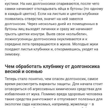
кустики. На них долгоносики спариваются, после чего
самки начинают откладывать яйца в бутоны (по одному
в каждый цветок). Если на листьях и цветах клубники
появились отверстия, значит на ней завелся
долгоносик. Через несколько дней из помещенных в
бутоны яиц выходят личинки и сразу же начинают
грызть цветки изнутри. Выев свои «колыбели»,
ложногусеницы долгоносика окукливаются и к
середине лета превращаются в жуков. Молодые жуки
поедают листья клубники и, откормившись, уходят на
зимовку.
Чем обработать клубнику от долгоносика
весной и осенью
Теперь стало понятно, чем опасен долгоносик, самое
время рассмотреть варианты защиты. Для начала стоит
оговориться об агрессивных химических средствах для
избавления от жука. Помимо вреда здоровью человека
такие средства уничтожают и отпугивают полезных для
экологии сада насекомых, например, жужелицу – в