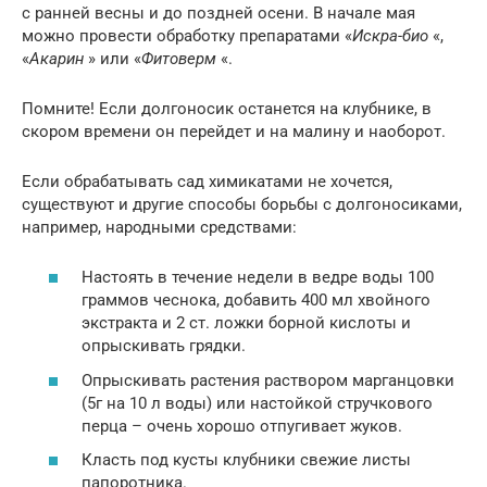
с ранней весны и до поздней осени. В начале мая
можно провести обработку препаратами «
Искра-био
«,
«
Акарин
» или «
Фитоверм
«.
Помните! Если долгоносик останется на клубнике, в
скором времени он перейдет и на малину и наоборот.
Если обрабатывать сад химикатами не хочется,
существуют и другие способы борьбы с долгоносиками,
например, народными средствами:
Настоять в течение недели в ведре воды 100
граммов чеснока, добавить 400 мл хвойного
экстракта и 2 ст. ложки борной кислоты и
опрыскивать грядки.
Опрыскивать растения раствором марганцовки
(5г на 10 л воды) или настойкой стручкового
перца – очень хорошо отпугивает жуков.
Класть под кусты клубники свежие листы
папоротника.