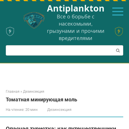
Перейти
Аntiplankton
к
контенту
Все о борьбе с
насекомыми,
грызунами и прочими
вредителями
Поиск:
Главная
»
Дезинсекция
Томатная минирующая моль
На чтение:
20 мин
Дезинсекция
Опасная туристка: как путешественники