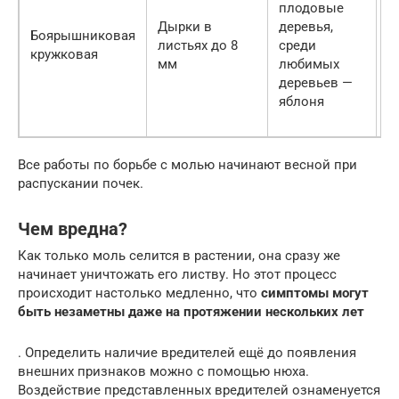
плодовые
г
Дырки в
деревья,
п
Боярышниковая
листьях до 8
среди
О
кружковая
мм
любимых
р
деревьев —
н
яблоня
д
о
Все работы по борьбе с молью начинают весной при
распускании почек.
Чем вредна?
Как только моль селится в растении, она сразу же
начинает уничтожать его листву. Но этот процесс
происходит настолько медленно, что
симптомы могут
быть незаметны даже на протяжении нескольких лет
. Определить наличие вредителей ещё до появления
внешних признаков можно с помощью нюха.
Воздействие представленных вредителей ознаменуется