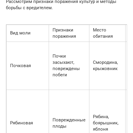
Рассмотрим признаки поражения культур и методы
борьбы с вредителем.
Признаки
Место
Вид моли
П
поражения
обитания
С
л
Почки
в
засыхают,
Смородина,
Почковая
к
повреждены
крыжовник
с
побеги
б
п
П
п
д
к
Рябина,
Поврежденные
с
Рябиновая
боярышник,
плоды
л
яблоня
у