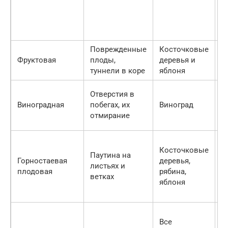
н
л
к
Поврежденные
Косточковые
О
Фруктовая
плоды,
деревья и
д
туннели в коре
яблоня
х
У
Отверстия в
о
Виноградная
побегах, их
Виноград
к
отмирание
с
Косточковые
Паутина на
Горностаевая
деревья,
листьях и
—
плодовая
рябина,
ветках
яблоня
О
Все
о