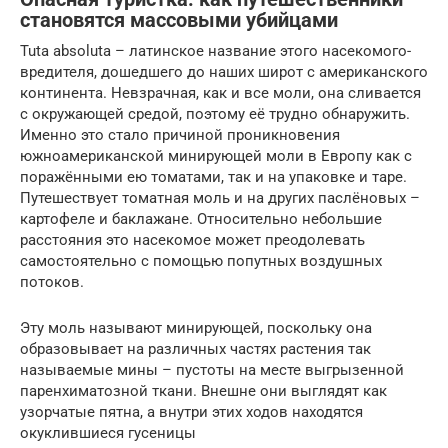
становятся массовыми убийцами
Tuta absoluta – латинское название этого насекомого-
вредителя, дошедшего до наших широт с американского
континента. Невзрачная, как и все моли, она сливается
с окружающей средой, поэтому её трудно обнаружить.
Именно это стало причиной проникновения
южноамериканской минирующей моли в Европу как с
поражёнными ею томатами, так и на упаковке и таре.
Путешествует томатная моль и на других паслёновых –
картофеле и баклажане. Относительно небольшие
расстояния это насекомое может преодолевать
самостоятельно с помощью попутных воздушных
потоков.
Эту моль называют минирующей, поскольку она
образовывает на различных частях растения так
называемые мины – пустоты на месте выгрызенной
паренхиматозной ткани. Внешне они выглядят как
узорчатые пятна, а внутри этих ходов находятся
окуклившиеся гусеницы