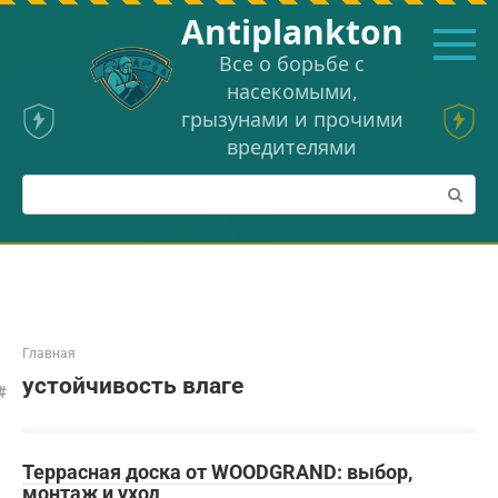
Перейти
Аntiplankton
к
контенту
Все о борьбе с
насекомыми,
грызунами и прочими
вредителями
Поиск:
Главная
устойчивость влаге
Террасная доска от WOODGRAND: выбор,
монтаж и уход