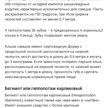
обе стороны от ноздрей имеются шишковидные
вздутия, характерные исключительно для самцов. Пасть
раскрывается на 150 градусов, при этом ширина
челюстей составляет не менее 0.7 метра.
У гиппопотама 36 зубов – 6 предкоренных, 6 коренных,2
клыка и 4 резца. Зубы покрывает желтая эмаль.
Клыки самцов имеют серповидную форму с
продольной полосой, располагаются на нижней
челюсти, могут достигать в длину до 0.6 метра и весить
до 3 килограмм. Если животное потеряло парный клык,
расположенный на верхней челюсти, то нижний может
достигнуть 1 метра в длину, проколоть губу и сделать
невозможным нормальный прием пищи.
Бегемот или гиппопотам карликовый
Бегемот или гиппопотам карликовый (Hexaprotodon
liberiensis), известный также как «мве-мве» и «нигбве».
Имеет внешнее сходство с более крупным