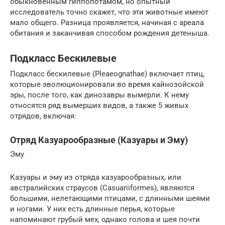
обыкновенным гиппопотамом, но опытный
исследователь точно скажет, что эти животные имеют
мало общего. Разница проявляется, начиная с ареала
обитания и заканчивая способом рождения детеныша.
Подкласс Бескилевые
Подкласс бескилевые (Pleaeognathae) включает птиц,
которые эволюционировали во время кайнозойской
эры, после того, как динозавры вымерли. К нему
относятся ряд вымерших видов, а также 5 живых
отрядов, включая:
Отряд Казуарообразные (Казуары и Эму)
Эму
Казуары и эму из отряда казуарообразных, или
австралийских страусов (Casuariiformes), являются
большими, нелетающими птицами, с длинными шеями
и ногами. У них есть длинные перья, которые
напоминают грубый мех, однако голова и шея почти