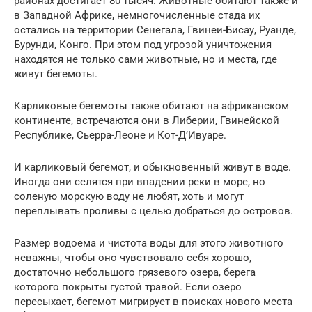
районах достигает 80 тысяч. Животные обитают также и
в Западной Африке, немногочисленные стада их
остались на территории Сенегала, Гвинеи-Бисау, Руанде,
Бурунди, Конго. При этом под угрозой уничтожения
находятся не только сами животные, но и места, где
живут бегемоты.
Карликовые бегемоты также обитают на африканском
континенте, встречаются они в Либерии, Гвинейской
Республике, Сьерра-Леоне и Кот-Д’Ивуаре.
И карликовый бегемот, и обыкновенный живут в воде.
Иногда они селятся при впадении реки в море, но
соленую морскую воду не любят, хоть и могут
переплывать проливы с целью добраться до островов.
Размер водоема и чистота воды для этого животного
неважны, чтобы оно чувствовало себя хорошо,
достаточно небольшого грязевого озера, берега
которого покрыты густой травой. Если озеро
пересыхает, бегемот мигрирует в поисках нового места