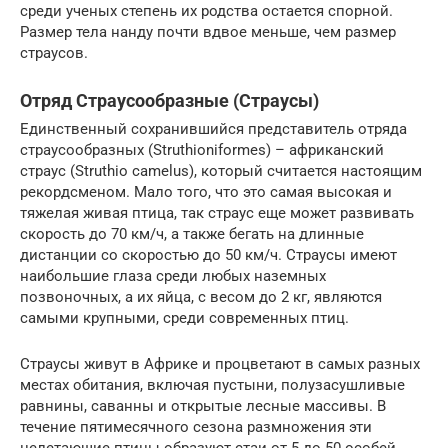
среди ученых степень их родства остается спорной.
Размер тела нанду почти вдвое меньше, чем размер
страусов.
Отряд Страусообразные (Страусы)
Единственный сохранившийся представитель отряда
страусообразных (Struthioniformes) – африканский
страус (Struthio camelus), который считается настоящим
рекордсменом. Мало того, что это самая высокая и
тяжелая живая птица, так страус еще может развивать
скорость до 70 км/ч, а также бегать на длинные
дистанции со скоростью до 50 км/ч. Страусы имеют
наибольшие глаза среди любых наземных
позвоночных, а их яйца, с весом до 2 кг, являются
самыми крупными, среди современных птиц.
Страусы живут в Африке и процветают в самых разных
местах обитания, включая пустыни, полузасушливые
равнины, саванны и открытые лесные массивы. В
течение пятимесячного сезона размножения эти
нелетающие птицы образуют стаи от 5 до 50 особей,