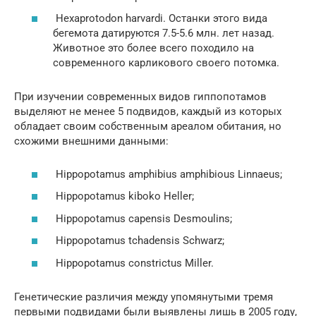
Hexaprotodon harvardi. Останки этого вида
бегемота датируются 7.5-5.6 млн. лет назад.
Животное это более всего походило на
современного карликового своего потомка.
При изучении современных видов гиппопотамов
выделяют не менее 5 подвидов, каждый из которых
обладает своим собственным ареалом обитания, но
схожими внешними данными:
Hippopotamus amphibius amphibious Linnaeus;
Hippopotamus kiboko Heller;
Hippopotamus capensis Desmoulins;
Hippopotamus tchadensis Schwarz;
Hippopotamus constrictus Miller.
Генетические различия между упомянутыми тремя
первыми подвидами были выявлены лишь в 2005 году,