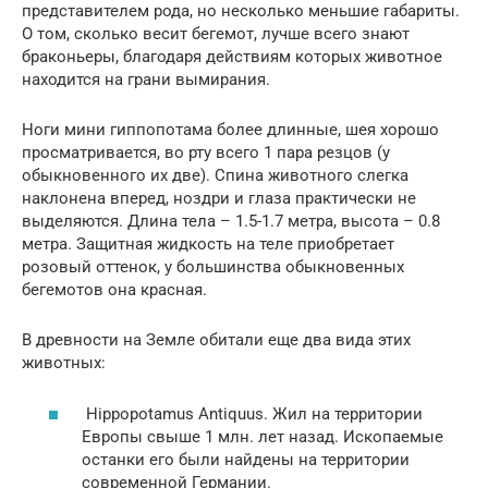
представителем рода, но несколько меньшие габариты.
О том, сколько весит бегемот, лучше всего знают
браконьеры, благодаря действиям которых животное
находится на грани вымирания.
Ноги мини гиппопотама более длинные, шея хорошо
просматривается, во рту всего 1 пара резцов (у
обыкновенного их две). Спина животного слегка
наклонена вперед, ноздри и глаза практически не
выделяются. Длина тела – 1.5-1.7 метра, высота – 0.8
метра. Защитная жидкость на теле приобретает
розовый оттенок, у большинства обыкновенных
бегемотов она красная.
В древности на Земле обитали еще два вида этих
животных:
Hippopotamus Antiquus. Жил на территории
Европы свыше 1 млн. лет назад. Ископаемые
останки его были найдены на территории
современной Германии.