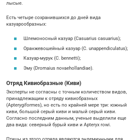
лысые.
Есть четыре сохранившихся до дней вида
казуарообразных:
Шлемоносный казуар (Casuarius casuarius);
Оранжевошейный казуар (C. unappendiculatus);
Казуар-мурук (C. bennetti);
Эму (Dromaius novaehollandiae).
Отряд Кивиобразные (Киви)
Эксперты не согласны с точным количеством видов,
принадлежащим к отряду кивиобразных
(Apterygiformes), но есть по крайней мере три: южный
киви, большой серый киви и малый серый киви.
Согласно последним данным, ученые выделили еще
два вида: северный бурый киви и Apteryx rowi.
Птицы из этого отряда являются эндемичными для