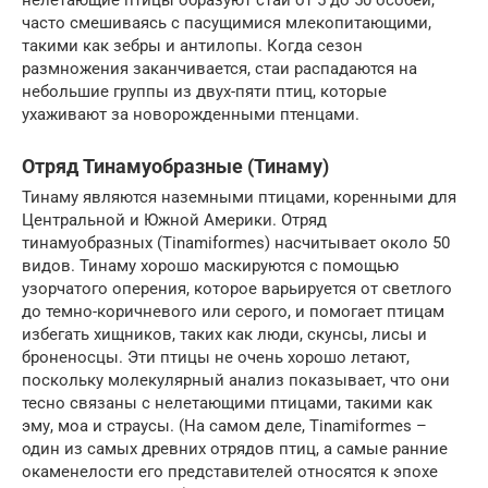
часто смешиваясь с пасущимися млекопитающими,
такими как зебры и антилопы. Когда сезон
размножения заканчивается, стаи распадаются на
небольшие группы из двух-пяти птиц, которые
ухаживают за новорожденными птенцами.
Отряд Тинамуобразные (Тинаму)
Тинаму являются наземными птицами, коренными для
Центральной и Южной Америки. Отряд
тинамуобразных (Tinamiformes) насчитывает около 50
видов. Тинаму хорошо маскируются с помощью
узорчатого оперения, которое варьируется от светлого
до темно-коричневого или серого, и помогает птицам
избегать хищников, таких как люди, скунсы, лисы и
броненосцы. Эти птицы не очень хорошо летают,
поскольку молекулярный анализ показывает, что они
тесно связаны с нелетающими птицами, такими как
эму, моа и страусы. (На самом деле, Tinamiformes –
один из самых древних отрядов птиц, а самые ранние
окаменелости его представителей относятся к эпохе