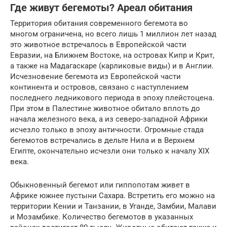
Где живут бегемоты? Ареал обитания
Территория обитания современного бегемота во
многом ограничена, но всего лишь 1 миллион лет назад
это животное встречалось в Европейской части
Евразии, на Ближнем Востоке, на островах Кипр и Крит,
а также на Мадагаскаре (карликовые виды) и в Англии.
Исчезновение бегемота из Европейской части
континента и островов, связано с наступлением
последнего ледникового периода в эпоху плейстоцена.
При этом в Палестине животное обитало вплоть до
начала железного века, а из северо-западной Африки
исчезло только в эпоху античности. Огромные стада
бегемотов встречались в дельте Нила и в Верхнем
Египте, окончательно исчезли они только к началу XIX
века.
Обыкновенный бегемот или гиппопотам живет в
Африке южнее пустыни Сахара. Встретить его можно на
территории Кении и Танзании, в Уганде, Замбии, Малави
и Мозамбике. Количество бегемотов в указанных