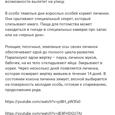
возможности вылетит на улицу.
В особо тяжелые дни взрослых особей кормят личинки.
Они срыгивают специальный секрет, который
слизывают имаго. Пища для потомства может
находиться в гнезде в специальных камерах про запас
или на «черные дни».
Роющие, песочные, земляные осы своих личинок
обеспечивают едой до полного цикла развития.
Парализуют ядом жертву – паука, личинок жуков,
бабочек, на их тело откладывают яйца. Закрывают в
норке. Через несколько дней появляется личинка,
которая пожирает жертву живьем в течение 14 дней. В
состоянии кокона личинка зимует, весной выбирается
на поверхность молодая особь, готовая к спариванию,
продолжению рода.
https://youtube.com/watch?v=yzBH_pW3fx0
https://youtube.com/watch?v=dE8FHDGU7AI