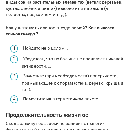
виды
сон
на растительных элементах (ветвях деревьев,
кустах, стеблях и цветах) высоко или на земле (в
полостях, под камнем и т. д.).
Как уничтожить осиное гнездо зимой?
Как вывести
осиное гнездо
?
Найдите
не
в целом. …
Убедитесь, что
не
больше не проявляет никакой
активности. …
Зачистите (при необходимости) поверхности,
примыкающие к опорам (стена, дерево, крыша и
т.п.).
Поместите
не
в герметичном пакете.
Продолжительность жизни ос
Сколько живут осы, обычно зависит от многих
факторов, но больше всего от их иерархического