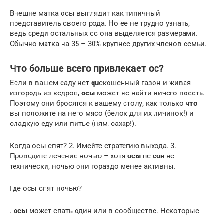
Внешне матка осы выглядит как типичный
представитель своего рода. Но ее не трудно узнать,
ведь среди остальных ос она выделяется размерами.
Обычно матка на 35 – 30% крупнее других членов семьи.
Что больше всего привлекает ос?
Если в вашем саду нет
qu
скошенный газон и живая
изгородь из кедров,
осы
может не найти ничего поесть.
Поэтому они бросятся к вашему столу, как только
что
вы положите на него мясо (белок для их личинок!) и
сладкую еду или питье (ням, сахар!).
Когда осы спят? 2. Имейте стратегию выхода. 3.
Проводите лечение ночью – хотя
осы
ne
сон
не
технически, ночью они гораздо менее активны.
Где осы спят ночью?
.
осы
может спать один или в сообществе. Некоторые