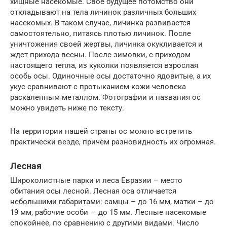
хищные насекомые. Свое будущее потомство они
откладывают на тела личинок различных больших
насекомых. В таком случае, личинка развивается
самостоятельно, питаясь плотью личинок. После
уничтожения своей жертвы, личинка окукливается и
ждет прихода весны. После зимовки, с приходом
настоящего тепла, из куколки появляется взрослая
особь осы. Одиночные осы достаточно ядовитые, а их
укус сравнивают с протыканием кожи человека
раскаленным металлом. Фотографии и названия ос
можно увидеть ниже по тексту.
На территории нашей страны ос можно встретить
практически везде, причем разновидность их огромная.
Лесная
Широколистные парки и леса Евразии – место
обитания осы лесной. Лесная оса отличается
небольшими габаритами: самцы – до 16 мм, матки – до
19 мм, рабочие особи — до 15 мм. Лесные насекомые
спокойнее, по сравнению с другими видами. Число