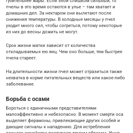
губительнее жары. Если зной слишком сильный, то
пчелы в это время остаются в улье – там хватает и
домашних дел. За нектаром они вылетают после
снижения температуры. В холодные месяцы у пчел
уходит много сил, чтобы согреться, потому некоторые
из них до весны дожить не могут.
Срок жизни матки зависит от количества
откладываемых ею яиц. Чем оно больше, тем быстрее
пчела стареет.
На длительности жизни пчел может отразиться также
нехватка в корме питательных веществ или какое-либо
заболевание.
Борьба с осами
Бороться с единичными представителями
малоэффективно и небезопасно. В момент смерти оса
выделяет ферамоны, привлекающие других особей и
дающие сигналы к нападению. Для истребления
осиного семейства поступают другим образом. Ищут