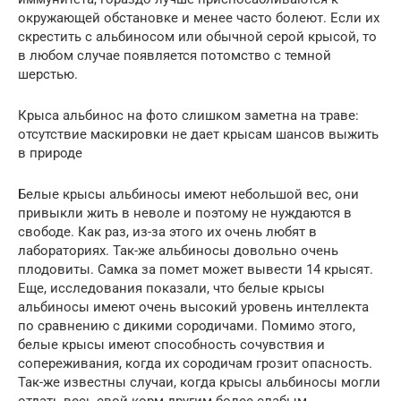
окружающей обстановке и менее часто болеют. Если их
скрестить с альбиносом или обычной серой крысой, то
в любом случае появляется потомство с темной
шерстью.
Крыса альбинос на фото слишком заметна на траве:
отсутствие маскировки не дает крысам шансов выжить
в природе
Белые крысы альбиносы имеют небольшой вес, они
привыкли жить в неволе и поэтому не нуждаются в
свободе. Как раз, из-за этого их очень любят в
лабораториях. Так-же альбиносы довольно очень
плодовиты. Самка за помет может вывести 14 крысят.
Еще, исследования показали, что белые крысы
альбиносы имеют очень высокий уровень интеллекта
по сравнению с дикими сородичами. Помимо этого,
белые крысы имеют способность сочувствия и
сопереживания, когда их сородичам грозит опасность.
Так-же известны случаи, когда крысы альбиносы могли
отдать весь свой корм другим более слабым