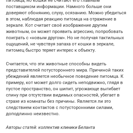
питомца, но кошки не считают его главным
поставщиком информации. Намного больше они
доверяют обонянию, слуху, осязанию. Можно убедиться
в этом, наблюдая реакцию питомца на отражение в
зеркале. Кот считает своё изображение другим
животным, он может проявить агрессию, попробовать
поиграть с «новым другом». Но не получая тактильных
ощущений, не чувствуя запаха от кошки в зеркале,
питомец быстро теряет интерес к объекту.
Считается, что эти животные способны видеть
представителей потустороннего мира. Причиной таких
убеждений является необычное поведение питомца. К
примеру, кот может долго сидеть неподвижно, глядя в
пустое пространство, он шипит, угрожающе выгибает
спину при отсутствии видимых опасностей, убегает в
страхе из комнаты без причины. Является ли это
следствием контактов с потусторонними силами,
доподлинно неизвестно.
Авторы статей: коллектив клиники Беланта