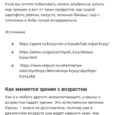
Если вы хотите побаловать своего альбиноса, купить
ему орешки, а вот от таких продуктов, как сырой
картофель, ревень, капуста, зеленые бананы, сыр с
плесенью и бобы лучше воздержаться.
Источники
https://apest.ru/krysy/vse-o-krysah/kak-vidyat-krysy/
https://petse.ru/gryizun/myish_krys/belaya-
krysa.html
https://www.vetpost.ru/veterinarnye-
stati/myshinye/dekorativnye-krysy/obychnye-
krysy.php
Как меняется зрение с возрастом
Как и у любого другого млекопитающего, у крысы с
возрастом падает зрение. Это естественное явление.
Крысы — вовсе не долгожители, поэтому уже в
двухлетнем возрасте они видят намного хуже, чем