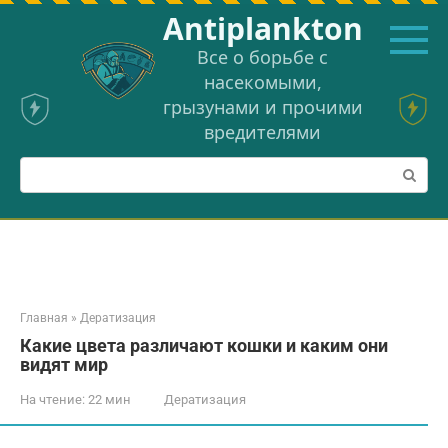
Перейти
Аntiplankton
к
контенту
Все о борьбе с
насекомыми,
грызунами и прочими
вредителями
Поиск:
Главная
»
Дератизация
Какие цвета различают кошки и каким они
видят мир
На чтение:
22 мин
Дератизация