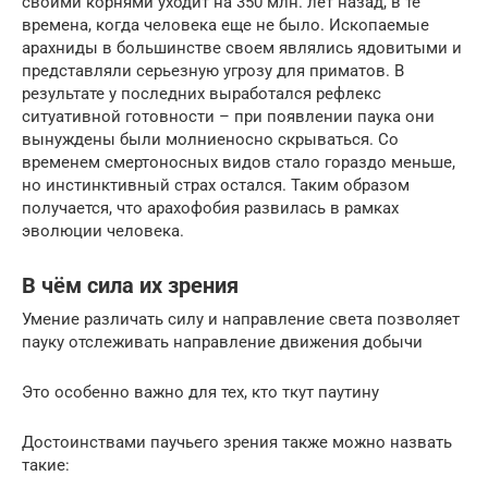
своими корнями уходит на 350 млн. лет назад, в те
времена, когда человека еще не было. Ископаемые
арахниды в большинстве своем являлись ядовитыми и
представляли серьезную угрозу для приматов. В
результате у последних выработался рефлекс
ситуативной готовности – при появлении паука они
вынуждены были молниеносно скрываться. Со
временем смертоносных видов стало гораздо меньше,
но инстинктивный страх остался. Таким образом
получается, что арахофобия развилась в рамках
эволюции человека.
В чём сила их зрения
Умение различать силу и направление света позволяет
пауку отслеживать направление движения добычи
Это особенно важно для тех, кто ткут паутину
Достоинствами паучьего зрения также можно назвать
такие: