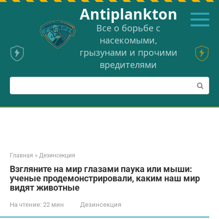
Перейти
Аntiplankton
к
контенту
Все о борьбе с
насекомыми,
грызунами и прочими
вредителями
Поиск:
Главная
»
Дезинсекция
Взгляните на мир глазами паука или мыши:
ученые продемонстрировали, каким наш мир
видят животные
На чтение:
22 мин
Дезинсекция