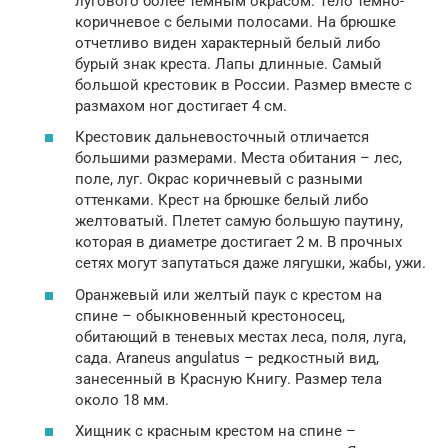
лугового более темным окрасом. Тело темно-
коричневое с белыми полосами. На брюшке
отчетливо виден характерный белый либо
бурый знак креста. Лапы длинные. Самый
большой крестовик в России. Размер вместе с
размахом ног достигает 4 см.
Крестовик дальневосточный отличается
большими размерами. Места обитания – лес,
поле, луг. Окрас коричневый с разными
оттенками. Крест на брюшке белый либо
желтоватый. Плетет самую большую паутину,
которая в диаметре достигает 2 м. В прочных
сетях могут запутаться даже лягушки, жабы, ужи.
Оранжевый или желтый паук с крестом на
спине – обыкновенный крестоносец,
обитающий в теневых местах леса, поля, луга,
сада. Araneus angulatus – редкостный вид,
занесенный в Красную Книгу. Размер тела
около 18 мм.
Хищник с красным крестом на спине –