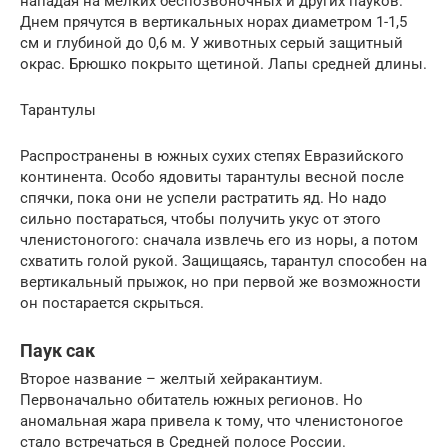
нападая на мелких беспозвоночных и других пауков.
Днем прячутся в вертикальных норах диаметром 1-1,5
см и глубиной до 0,6 м. У животных серый защитный
окрас. Брюшко покрыто щетиной. Лапы средней длины.
Тарантулы
Распространены в южных сухих степях Евразийского
континента. Особо ядовиты тарантулы весной после
спячки, пока они не успели растратить яд. Но надо
сильно постараться, чтобы получить укус от этого
членистоногого: сначала извлечь его из норы, а потом
схватить голой рукой. Защищаясь, тарантул способен на
вертикальный прыжок, но при первой же возможности
он постарается скрыться.
Паук сак
Второе название – желтый хейракантиум.
Первоначально обитатель южных регионов. Но
аномальная жара привела к тому, что членистоногое
стало встречаться в Средней полосе России.