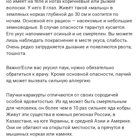
но имеет на теле и ногах коричневые или рыжие
волоски. У него 8 глаз. Живёт такой «малыш» в
земляных норках глубиной до 30 см и охотится по
ночам. Основной его рацион — насекомые и небольшие
земноводные. В случае опасности тарантул кусается.
Его укус напоминает осиный и не смертелен. Вы можете
лишь наблюдать покраснение в месте укуса, слабость.
Очень редко затрудняется дыхание и появляются рвота,
тошнота.
Важно!Если вас укусил паук, нужно обязательно
обратиться к врачу. Кроме основной опасности, паучий
яд может вызвать сильную аллергию
Паучки-каракурты отличаются от своих сородичей
особой ядовитостью. Их яд может быть смертельным
для человека, он более чем в 10 раз сильнее яда кобры.
Живут эти существа в южных регионах России, в
Казахстане, на юге Украины, в средней Азии и Америке.
Они не обитают на открытой местности, а прячутся в
мышиных норках или камнях.