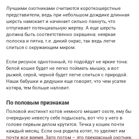
Лучшими охотниками считаются короткошерстные
представители, ведь при небольшом дождике длинная
шерсть намокает и начинает сильно пахнуть, что
отпугивает потенциальную жертву. А еще шерсть
должна быть соответственно окрашена: неяркая
полоска и пятна, т.е. дикий окрас, так ведь легче
слиться с окружающим миром.
Если рисунок однотонный, то подойдут не яркие тона:
белой кошке будет не легко поймать мышку, а вот
рыжей, серой, черной будет легче слиться с природой.
Наши бабушки и дедушки еще говорят, что чем усатее
котяра, тем больше наловит.
По половым признакам
Половой инстинкт котов немного мешает охоте, ему бы
очередную невесту себе подыскать, вот что у него в
голове первым делом крутится. Течка у кошек почти
каждый месяц. Если она родила котят, то уделяет им
почти все время. Зато потом – это прекрасный охотник.