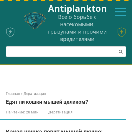
Перейти
Аntiplankton
к
контенту
Все о борьбе с
насекомыми,
грызунами и прочими
вредителями
Поиск:
Главная
»
Дератизация
Едят ли кошки мышей целиком?
На чтение:
28 мин
Дератизация
Какая кошка ловит мышей лучше: