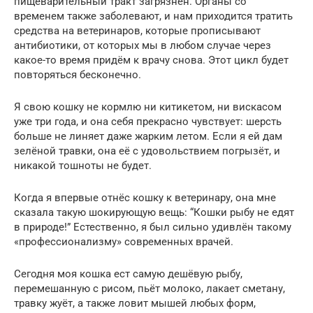
пищеварительный тракт загрязнён. Органы со
временем также заболевают, и нам приходится тратить
средства на ветеринаров, которые прописывают
антибиотики, от которых мы в любом случае через
какое-то время придём к врачу снова. Этот цикл будет
повторяться бесконечно.
Я свою кошку не кормлю ни китикетом, ни вискасом
уже три года, и она себя прекрасно чувствует: шерсть
больше не линяет даже жарким летом. Если я ей дам
зелёной травки, она её с удовольствием погрызёт, и
никакой тошноты не будет.
Когда я впервые отнёс кошку к ветеринару, она мне
сказала такую шокирующую вещь: “Кошки рыбу не едят
в природе!” Естественно, я был сильно удивлён такому
«профессионализму» современных врачей.
Сегодня моя кошка ест самую дешёвую рыбу,
перемешанную с рисом, пьёт молоко, лакает сметану,
травку жуёт, а также ловит мышей любых форм,