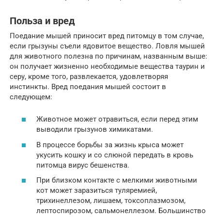
Польза и вред
Поедание мышей приносит вред питомцу в том случае,
если грызуны съели ядовитое вещество. Ловля мышей
для животного полезна по причинам, названным выше:
он получает жизненно необходимые вещества таурин и
серу, кроме того, развлекается, удовлетворяя
инстинкты. Вред поедания мышей состоит в
следующем:
Животное может отравиться, если перед этим
выводили грызунов химикатами.
В процессе борьбы за жизнь крыса может
укусить кошку и со слюной передать в кровь
питомца вирус бешенства.
При близком контакте с мелкими животными
кот может заразиться туляремией,
трихинеллезом, лишаем, токсоплазмозом,
лептоспирозом, сальмонеллезом. Большинство