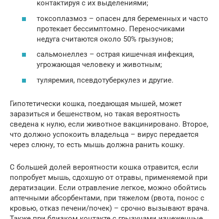
контактируя с их выделениями;
токсоплазмоз – опасен для беременных и часто
протекает бессимптомно. Переносчиками
недуга считаются около 50% грызунов;
сальмонеллез – острая кишечная инфекция,
угрожающая человеку и животным;
туляремия, псевдотуберкулез и другие.
Гипотетически кошка, поедающая мышей, может
заразиться и бешенством, но такая вероятность
сведена к нулю, если животное вакцинировано. Второе,
что должно успокоить владельца – вирус передается
через слюну, то есть мышь должна ранить кошку.
С большей долей вероятности кошка отравится, если
попробует мышь, сдохшую от отравы, применяемой при
дератизации. Если отравление легкое, можно обойтись
аптечными абсорбентами, при тяжелом (рвота, понос с
кровью, отказ печени/почек) – срочно вызывают врача.
Также при близком контакте с грызунами изнеженные