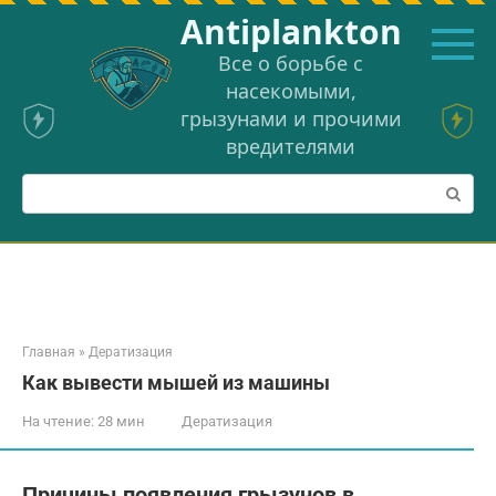
Перейти
Аntiplankton
к
контенту
Все о борьбе с
насекомыми,
грызунами и прочими
вредителями
Поиск:
Главная
»
Дератизация
Как вывести мышей из машины
На чтение:
28 мин
Дератизация
Причины появления грызунов в