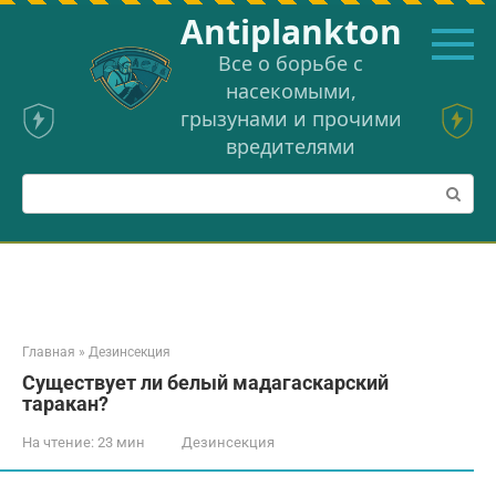
Перейти
Аntiplankton
к
контенту
Все о борьбе с
насекомыми,
грызунами и прочими
вредителями
Поиск:
Главная
»
Дезинсекция
Существует ли белый мадагаскарский
таракан?
На чтение:
23 мин
Дезинсекция