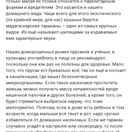
только малая их толика относится к паразитарным
формам и вредителям. Это касается и нашего
домашнего вида. Чаще всего для этого экзотического
(по крайней мере, для нас) кушанья берутся
мадагаскарские тараканы – один из самых крупных
видов. Их ещё называют шипящими за издаваемые
ими характерные звуки.
Наших доморощенных рыжих прусаков и учёные, и
кулинары употреблять в пищу не рекомендуют,
поскольку они как раз не полезны для здоровья. Мало
того, что прусак ест буквально всё, так он ещё и ползает
в канализации, где кишат болезнетворные
микроорганизмы. Если такое насекомое проглотить
живым, можно получить массу неприятностей вроде
кишечной палочки и других болезней, а кроме того, он
будет стремиться выбраться наружу, что тоже
малоприятно. Поэтому, если в доме есть ребёнок в том
возрасте, когда малыши всё тянут в рот, надо срочно
избавляться от домашних насекомых. Если же таракан
случайно упадёт в кастрюлю или сковородку, то после