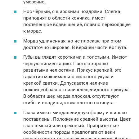
умеренно.
Нос чёрный, с широкими ноздрями. Слегка
приподнят в области кончика, имеет
постепенное возвышение, плавно переходящее
к морде.
Морда удлиненная, но не плоская, при этом
достаточно широкая. В верхней части вогнута.
Губы выглядят короткими и толстыми. Имеют
черную пигментацию. Пасть с хорошо
развитыми челюстями. Прикус крепкий, это
гарантия максимально сильного укуса и
крепкой хватки. Допускается наличие
ножницеобразного или клещевидного прикуса.
В области щек морда плоская, отсутствуют
сгибы и впадины, кожа плотно натянута.
Глаза имеют миндалевидную форму и широко
поставлены. Положение средней высоты. Цвет
глаз темный или ореховый. Приоритетные
особенности породы предполагают веки
черного цвета, но допускаются и других. Взгляд