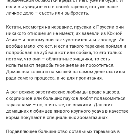
термической обработки вреда от него уже не будет. И
если вы увидите его в своей тарелке, это уже ваше
личное дело – съесть или выбросить.
Кстати, несмотря на название, прусаки к Пруссии они
никакого отношения не имеют, их завезли из Южной
Азии – и поэтому они так чувствительны к холоду. Их
вообще мало кто ест, и если такого таракана поймал и
попробовал на зуб ваш кот или собака, то это только
потому, что они – облигатные хищники, то есть
испытывают первобытное желание поохотиться.
Домашняя кошка и на мышей на самом деле охотится
ради самого процесса, а не для пропитания.
А вот всякие экзотические любимцы вроде ящеров,
скорпионов или больших пауков любят полакомиться
тараканами – но, опять же, не всякими. Для этих
домашних любимцев живого крупного усача в качестве
корма покупают в специальных зоомагазинах.
Подавляющее большинство остальных тараканов в