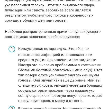
пульсирующий шум в ушах, это не значит, что в Вашем
ухе поселился таракан. Этот тип ритмичного удара,
пульсации или свиста, вероятнее всего является
результатом турбулентного потока в кровеносных
сосудах в области шеи или головы.
Наиболее распространенные причины пульсирующего
звона в ушах включают в себя следующее:
Кондуктивная потеря слуха. Это обычно
вызывается инфекцией или воспалением
среднего уха, или скоплением там жидкости.
Иногда это вызвано проблемами с косточками
(мелкими костями, вовлеченными в слух). Этот
тип потери слуха усиливает внутренние шумы
головы. Они звучат как ваше дыхание. Или вы
слышите ток крови, текущей через два больших
сосуда, которые проходят через каждое ухо,
сонную артерию и яремную вену, через которые
циркулирует кровь к мозгу и от него.
Болезнь сонной артерии. Накопление жировой