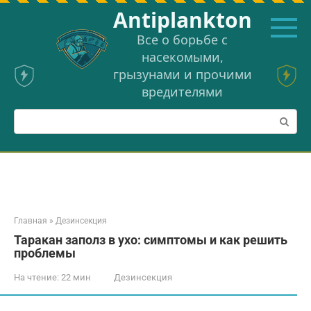
Перейти
Аntiplankton
к
контенту
Все о борьбе с
насекомыми,
грызунами и прочими
вредителями
Поиск:
Главная
»
Дезинсекция
Таракан заполз в ухо: симптомы и как решить
проблемы
На чтение:
22 мин
Дезинсекция