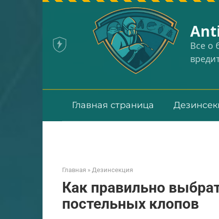
Перейти
к
Аnt
контенту
Все о
вреди
Главная страница
Дезинсек
Главная
»
Дезинсекция
Как правильно выбрат
постельных клопов