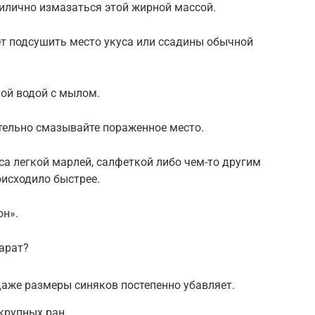
рилично измазаться этой жирной массой.
ет подсушить место укуса или ссадины обычной
лой водой с мылом.
тельно смазывайте пораженное место.
са легкой марлей, салфеткой либо чем-то другим
исходило быстрее.
он».
парат?
аже размеры синяков постепенно убавляет.
крупных ран.