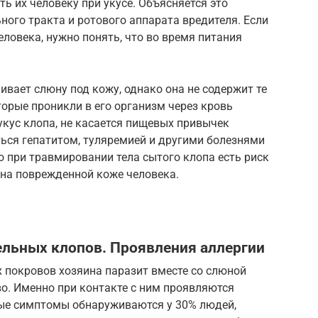
ь их человеку при укусе. Объясняется это
ого тракта и ротового аппарата вредителя. Если
человека, нужно понять, что во время питания
ивает слюну под кожу, однако она не содержит те
орые проникли в его организм через кровь
 укус клопа, не касается пищевых привычек
ться гепатитом, туляремией и другими болезнями
то при травмировании тела сытого клопа есть риск
 на поврежденной коже человека.
ельных клопов. Проявления аллергии
 покровов хозяина паразит вместе со слюной
во. Именно при контакте с ним проявляются
бные симптомы обнаруживаются у 30% людей,