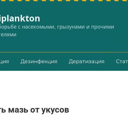
iplankton
 борьбе с насекомыми, грызунами и прочими
телями
ция
Дезинфекция
Дератизация
Ста
ь мазь от укусов