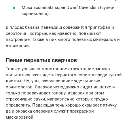
Musa acuminata super Dwarf Cavendish (супер-
карликовый).
В плодах банана Кавендиш содержится триптофан и
серотонин, которые, как известно, повышают
настроение. Также в них много полезных минералов и
витаминов.
Пение пернатых сверчков
Только услышав монотонное стрекотание, можно
попытаться разглядеть пернатого солиста среди густой
листвы. Но, увы, разочарование ждет многих
орнитологов. Сверчок неподвижно сидит на ветке и
только поворачивает голову, издавая при этом
стрекочущие звуки, направление которых трудно
определить. Падающая тень хорошо скрывает птичку,
да и окраска оперения служит прекрасной
маскировкой.