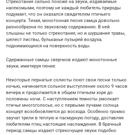
Стрекотание сильно похоже на звуки, издаваемые
насекомыми, поэтому не каждый любитель природы
подумает, что он оказался свидетелем птичьего
концерта. Тихая, монотонная песня самца довольно
разнообразна по звуковому содержанию. В ней
слышны не только стрекотание, но и шуршание травы,
шелест листвы, бульканье пузырей воздуха,
поднимающихся на поверхность воды.
Сдержанные самцы сверчков издают монотонные
звуки, имитируя пение.
Некоторые пернатые солисты поют свои песни только
ночью, начинается сольное выступление около 9 часов
вечера и продолжается в общем птичьем хоре до
половины ночи. С наступлением темноты умолкает
птичье многоголосье, но с первыми лучами солнца
концерт возобновляется до восхода. Особенно громко
звучат трели в теплую и пасмурную погоду, доставляя
любителям птиц настоящее наслаждение. В брачный
период самцы издают стрекочущие звуки подобно