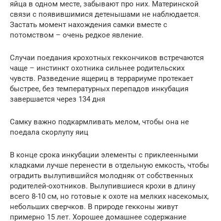
яйца в одном месте, забывают про них. Материнской
связи с появившимися детенышами не наблюдается.
Застать момент нахождения самки вместе с
потомством – очень редкое явление.
Случаи поедания крохотных геккончиков встречаются
чаще – инстинкт охотника сильнее родительских
чувств. Разведение ящериц в террариуме протекает
быстрее, без температурных перепадов инкубация
завершается через 134 дня
Самку важно подкармливать мелом, чтобы она не
поедала скорлупу яиц
В конце срока инкубации элементы с приклеенными
кладками лучше перенести в отдельную емкость, чтобы
оградить вылупившийся молодняк от собственных
родителей-охотников. Вылупившиеся крохи в длину
всего 8-10 см, но готовые к охоте на мелких насекомых,
небольших сверчков. В природе гекконы живут
примерно 15 лет. Хорошее домашнее содержание