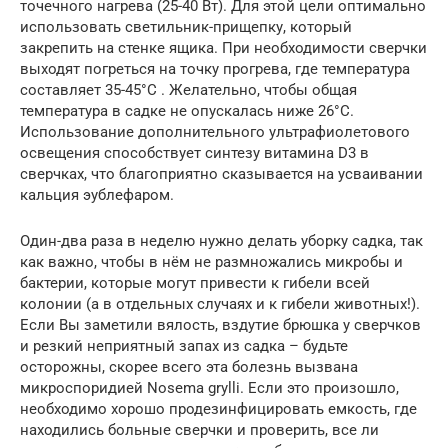
точечного нагрева (25-40 Вт). Для этой цели оптимально
использовать светильник-прищепку, который
закрепить на стенке ящика. При необходимости сверчки
выходят погреться на точку прогрева, где температура
составляет 35-45°С . Желательно, чтобы общая
температура в садке не опускалась ниже 26°С.
Использование дополнительного ультрафиолетового
освещения способствует синтезу витамина D3 в
сверчках, что благоприятно сказывается на усваивании
кальция эублефаром.
Один-два раза в неделю нужно делать уборку садка, так
как важно, чтобы в нём не размножались микробы и
бактерии, которые могут привести к гибели всей
колонии (а в отдельных случаях и к гибели животных!).
Если Вы заметили вялость, вздутие брюшка у сверчков
и резкий неприятный запах из садка – будьте
осторожны, скорее всего эта болезнь вызвана
микроспоридией Nosema grylli. Если это произошло,
необходимо хорошо продезинфицировать емкость, где
находились больные сверчки и проверить, все ли