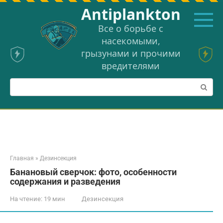
Перейти
Аntiplankton
к
контенту
Все о борьбе с
насекомыми,
грызунами и прочими
вредителями
Поиск:
Главная
»
Дезинсекция
Банановый сверчок: фото, особенности
содержания и разведения
На чтение:
19 мин
Дезинсекция