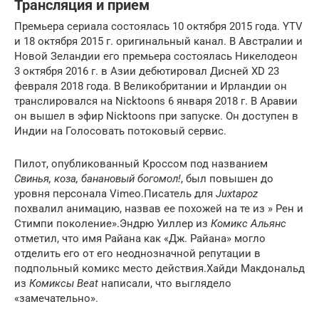
Трансляция и прием
Премьера сериала состоялась 10 октября 2015 года. YTV
и 18 октября 2015 г. оригинальный канал. В Австралии и
Новой Зеландии его премьера состоялась Никелодеон
3 октября 2016 г. в Азии дебютировал Дисней XD 23
февраля 2018 года. В Великобритании и Ирландии он
транслировался на Nicktoons 6 января 2018 г. В Аравии
он вышел в эфир Nicktoons при запуске. Он доступен в
Индии на Голосовать потоковый сервис.
Пилот, опубликованный Кроссом под названием
Свинья, коза, банановый богомол!
, был повышен до
уровня персонала Vimeo.Писатель для
Juxtapoz
похвалил анимацию, назвав ее похожей на те из » Рен и
Стимпи поколение».Эндрю Уиллер из
Комикс Альянс
отметил, что имя Райана как «Дж. Райана» могло
отделить его от его неоднозначной репутации в
подпольный комикс место действия.Хайди Макдональд
из
Комиксы Beat
написали, что выглядело
«замечательно».