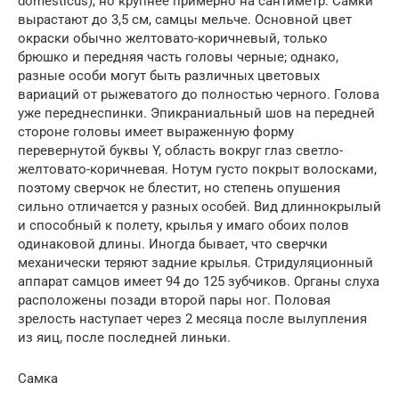
domesticus), но крупнее примерно на сантиметр. Самки
вырастают до 3,5 см, самцы мельче. Основной цвет
окраски обычно желтовато-коричневый, только
брюшко и передняя часть головы черные; однако,
разные особи могут быть различных цветовых
вариаций от рыжеватого до полностью черного. Голова
уже переднеспинки. Эпикраниальный шов на передней
стороне головы имеет выраженную форму
перевернутой буквы Y, область вокруг глаз светло-
желтовато-коричневая. Нотум густо покрыт волосками,
поэтому сверчок не блестит, но степень опушения
сильно отличается у разных особей. Вид длиннокрылый
и способный к полету, крылья у имаго обоих полов
одинаковой длины. Иногда бывает, что сверчки
механически теряют задние крылья. Стридуляционный
аппарат самцов имеет 94 до 125 зубчиков. Органы слуха
расположены позади второй пары ног. Половая
зрелость наступает через 2 месяца после вылупления
из яиц, после последней линьки.
Самка