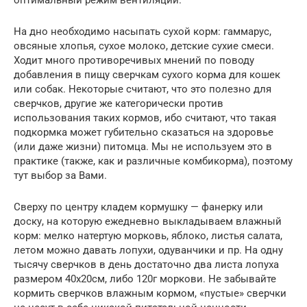
На дно необходимо насыпать сухой корм: гаммарус,
овсяные хлопья, сухое молоко, детские сухие смеси.
Ходит много противоречивых мнений по поводу
добавления в пищу сверчкам сухого корма для кошек
или собак. Некоторые считают, что это полезно для
сверчков, другие же категорически против
использования таких кормов, ибо считают, что такая
подкормка может губительно сказаться на здоровье
(или даже жизни) питомца. Мы не используем это в
практике (также, как и различные комбикорма), поэтому
тут выбор за Вами.
Сверху по центру кладем кормушку — фанерку или
доску, на которую ежедневно выкладываем влажный
корм: мелко натертую морковь, яблоко, листья салата,
летом можно давать лопухи, одуванчики и пр. На одну
тысячу сверчков в день достаточно два листа лопуха
размером 40х20см, либо 120г моркови. Не забывайте
кормить сверчков влажным кормом, «пустые» сверчки