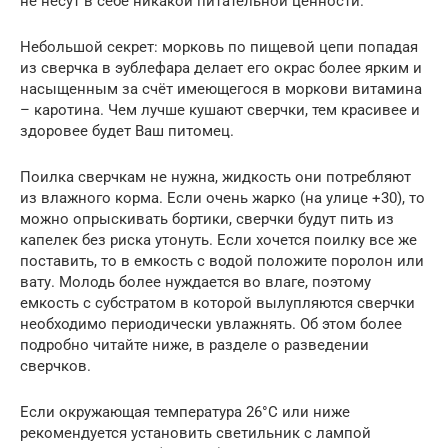
не несут в себе никакой питательной ценности.
Небольшой секрет: морковь по пищевой цепи попадая
из сверчка в эублефара делает его окрас более ярким и
насыщенным за счёт имеющегося в моркови витамина
– каротина. Чем лучше кушают сверчки, тем красивее и
здоровее будет Ваш питомец.
Поилка сверчкам не нужна, жидкость они потребляют
из влажного корма. Если очень жарко (на улице +30), то
можно опрыскивать бортики, сверчки будут пить из
капелек без риска утонуть. Если хочется поилку все же
поставить, то в емкость с водой положите поролон или
вату. Молодь более нуждается во влаге, поэтому
емкость с субстратом в которой вылупляются сверчки
необходимо периодически увлажнять. Об этом более
подробно читайте ниже, в разделе о разведении
сверчков.
Если окружающая температура 26°С или ниже
рекомендуется установить светильник с лампой