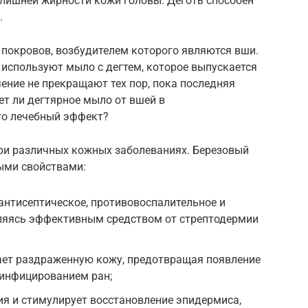
злишней жирности кожи головы. Деготь способен
.
 покровов, возбудителем которого являются вши.
о используют мыло с дегтем, которое выпускается
чение не прекращают тех пор, пока последняя
ет ли дегтярное мыло от вшей в
его лечебный эффект?
при различных кожных заболеваниях. Березовый
ыми свойствами:
антисептическое, противовоспалительное и
вляясь эффективным средством от стрептодермии
вает раздраженную кожу, предотвращая появление
инфицированием ран;
я и стимулирует восстановление эпидермиса,