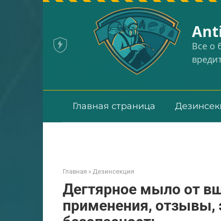
Перейти
к
Аnt
контенту
Все о
вреди
Главная страница
Дезинсек
Главная
»
Дезинсекция
Дегтярное мыло от вш
применения, отзывы,