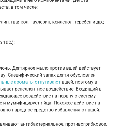
входящими в него компонентами. Деготь
ств, в том числе:
лин, гваякол, гаулерин, ксиленол, теребен и др.;
о 10%);
лочь. Дегтярное мыло против вшей действует
ву. Специфический запах дегтя обусловлен
льные ароматы отпугивают
вшей, поэтому в
ывает репеллентное воздействие. Входящий в
реждающее воздействие на нервную систему
е и мумифицирует яйца. Похожее действие на
одно народное средство избавления от вшей.
вливают антибактериальное, противогрибковое,