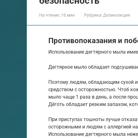
безопасность
На чтение:
16 мин
Рубрика:
Дезинсекция
Противопоказания и по
Использование дегтярного мыла имее
Дегтярное мыло обладает подсушив
Поэтому людям, обладающим сухой и 
средством с осторожностью. Чтоб кож
мыло чаще 1 раза в день, а после пр
Дёготь обладает резким запахом, кот
При приступах тошноты лучше отказат
осторожными и людям с аллергией на
Использование дегтярного мыла неже