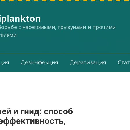
iplankton
 борьбе с насекомыми, грызунами и прочими
телями
ция
Дезинфекция
Дератизация
Ста
ей и гнид: способ
 эффективность,