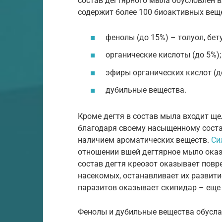
состав дегтярного мыла обусловлен 
содержит более 100 биоактивных веще
фенолы (до 15%) – толуол, бету
органические кислоты (до 5%);
эфиры органических кислот (д
дубильные вещества.
Кроме дегтя в состав мыла входит ще
благодаря своему насыщенному соста
наличием ароматических веществ.
Си
отношении вшей дегтярное мыло оказ
состав дегтя креозот оказывает пов
насекомых, останавливает их развити
паразитов оказывает скипидар – еще 
Фенолы и дубильные вещества обусла