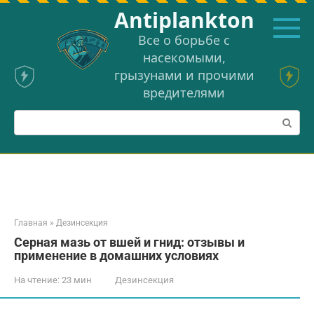
Перейти
Аntiplankton
к
контенту
Все о борьбе с
насекомыми,
грызунами и прочими
вредителями
Поиск:
Главная
»
Дезинсекция
Серная мазь от вшей и гнид: отзывы и
применение в домашних условиях
На чтение:
23 мин
Дезинсекция