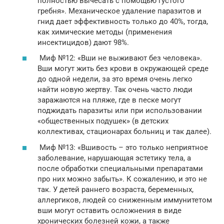
полностью вычесать с помощью густого
гребня». Механическое удаление паразитов и
гнид дает эффективность только до 40%, тогда,
как химические методы (применения
инсектицидов) дают 98%.
Миф №12: «Вши не выживают без человека».
Вши могут жить без крови в окружающей среде
до одной недели, за это время очень легко
найти новую жертву. Так очень часто люди
заражаются на пляже, где в песке могут
поджидать паразиты или при использовании
«общественных подушек» (в детских
коллективах, стационарах больниц и так далее).
Миф №13: «Вшивость – это только неприятное
заболевание, нарушающая эстетику тела, а
после обработки специальными препаратами
про них можно забыть». К сожалению, и это не
так. У детей раннего возраста, беременных,
аллергиков, людей со сниженным иммунитетом
вши могут оставить осложнения в виде
хронических болезней кожи, а также