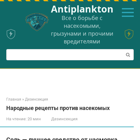
Перейти
Аntiplankton
к
контенту
Все о борьбе с
насекомыми,
грызунами и прочими
вредителями
Поиск:
Главная
»
Дезинсекция
Народные рецепты против насекомых
На чтение:
20 мин
Дезинсекция
Соль — лучшее средство от насморка