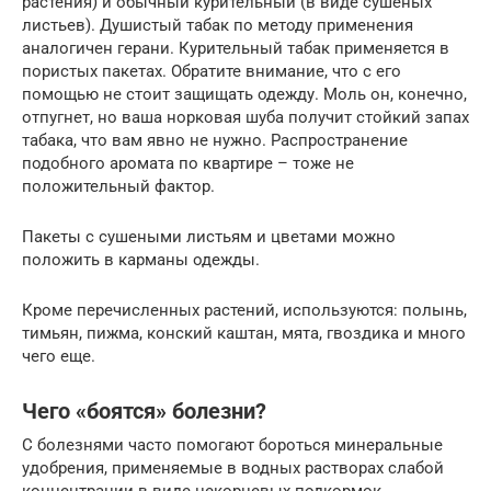
растения) и обычный курительный (в виде сушеных
листьев). Душистый табак по методу применения
аналогичен герани. Курительный табак применяется в
пористых пакетах. Обратите внимание, что с его
помощью не стоит защищать одежду. Моль он, конечно,
отпугнет, но ваша норковая шуба получит стойкий запах
табака, что вам явно не нужно. Распространение
подобного аромата по квартире – тоже не
положительный фактор.
Пакеты с сушеными листьям и цветами можно
положить в карманы одежды.
Кроме перечисленных растений, используются: полынь,
тимьян, пижма, конский каштан, мята, гвоздика и много
чего еще.
Чего «боятся» болезни?
С болезнями часто помогают бороться минеральные
удобрения, применяемые в водных растворах слабой
концентрации в виде некорневых подкормок.