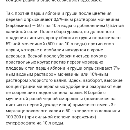
Так, против парши яблони и груши после цветения
деревья опрыскивают 0,5%-ным раствором мочевины
(карбамида) — 50 г на 10 л воды с добавлением 0,5%-ной
калийной соли. После сбора урожая, но до полного
опадения листьев, крону яблони и груши опрыскивают
5%-ной мочевиной (500 г на 10 л воды) против спор
парши, которые в изобилии находятся в кроне
деревьев. Весной после уборки листьев почву в
приствольных кругах против перезимовавших
плодовых тел парши яблони и груши опрыскивают 7%-
ным водным раствором мочевины или 10%-ным
раствором хлористого калия. Здесь, наоборот, высокие
концентрации минеральных удобрений разрушают еще
не созревшие плодовые тела парши. В борьбе с
мучнистой росой черной смородины (появляется на
листьях в первой декаде июня) применяют смесь 3 г
марганцовокислого калия с 50 г хлористого калия или
100-200 г (при сильной степени поражения)
суперфосфата на 10 л воды.